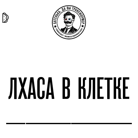
та самая
тёмная
внутри
архив
история
материя
секты
ЛХАСА В КЛЕТКЕ