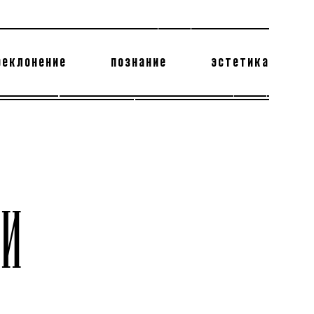
реклонение
познание
эстетика
178 бесполезных фактов
теодор глаголев
И