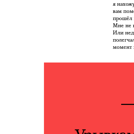
я нахож
вам помо
прошёл 
Мне не 
Или нед
полегчал
момент н