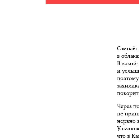
Самолёт
в облак
В какой
и услыш
поэтому
захихика
покорить
Через п
не прин
нервно з
Ульяновс
что в К