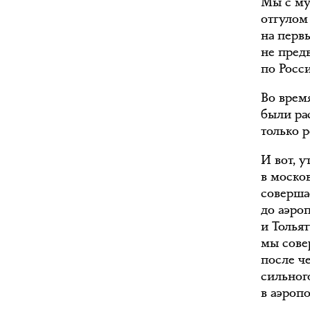
Мы с му
отгулом 
на перв
не пред
по Росси
Во врем
были ра
только 
И вот, 
в моско
соверша
до аэро
и Тольят
мы сове
после ч
сильног
в аэроп