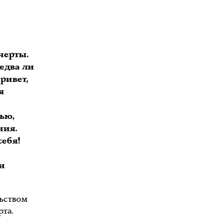
черты.
едва ли
ривет,
я
ью,
ния.
себя!
ли
льством
та.