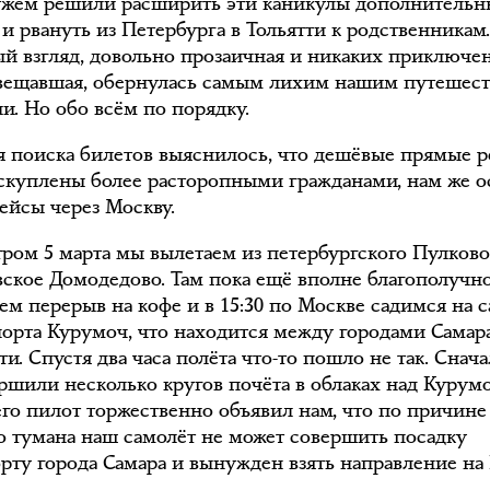
жем решили расширить эти каникулы дополнитель
и рвануть из Петербурга в Тольятти к родственникам.
ый взгляд, довольно прозаичная и никаких приключе
вещавшая, обернулась самым лихим нашим путешес
и. Но обо всём по порядку.
я поиска билетов выяснилось, что дешёвые прямые 
скуплены более расторопными гражданами, нам же о
рейсы через Москву.
утром 5 марта мы вылетаем из петербургского Пулков
вское Домодедово. Там пока ещё вполне благополучн
ем перерыв на кофе и в 15:30 по Москве садимся на 
порта Курумоч, что находится между городами Самар
ти. Спустя два часа полёта что-то пошло не так. Снача
ршили несколько кругов почёта в облаках над Курум
его пилот торжественно объявил нам, что по причине
о тумана наш самолёт не может совершить посадку
орту города Самара и вынужден взять направление на 