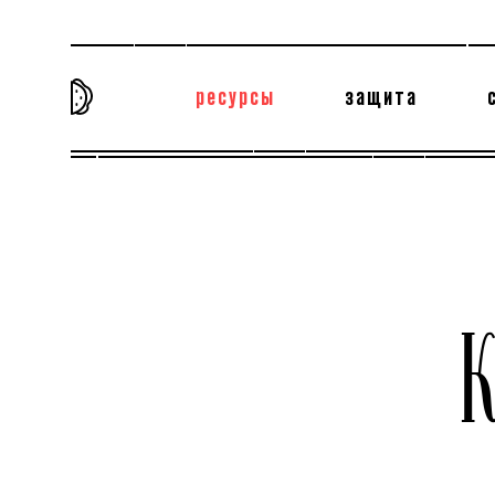
ресурсы
защита
та самая история
тёмная материя
вн