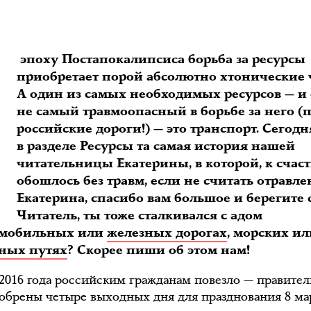
В
эпоху Постапокалипсиса борьба за ресурсы
приобретает порой абсолютно хтонические 
А один из самых необходимых ресурсов — и 
не самый травмоопасный в борьбе за него (п
российские дороги!) — это транспорт. Сегодн
в разделе Ресурсы та самая история нашей
читательницы Екатерины, в которой, к счаст
обошлось без травм, если не считать отравле
Екатерина, спасибо вам большое и берегите 
Читатель, ты тоже сталкивался с адом
омобильных или
железных дорогах
, морских и
ных путях
? Скорее пиши об этом нам!
 2016 года российским гражданам повезло — правите
обрены четыре выходных дня для празднования 8 мар