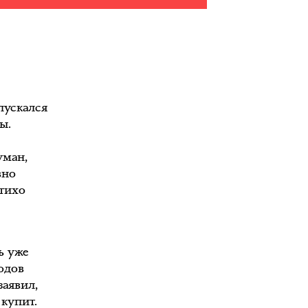
пускался
ы.
уман,
вно
 тихо
ь уже
одов
заявил,
 купит.