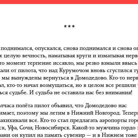
***
 поднимался, опускался, снова поднимался и снова о
ах целую вечность, наматывая круги и изматывая нерв
-то момент терпение иссякло, мы резко взмыли ввысь
али от пилота, что над Курумочом вновь сгустился т
 мы вынуждены вернуться в Домодедово. Кто-то нер
л, кто-то начал возмущаться, но в целом все решили
ся судьбе. И судьба не оставила нас без внимания!
олчаса полёта пилот объявил, что Домодедово нас
имает, поэтому мы летим в Нижний Новгород. Тепер
ахихикали все. Кто-то стал предлагать аэропорты гор
к, Уфа, Сочи, Новосибирск. Какой-то мужчина гордо 
азани он купил на память сувенир — и в Нижнем тоже