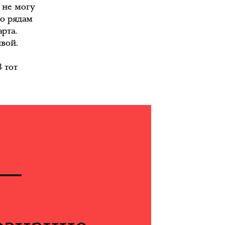
 не могу
по рядам
рта.
ивой.
 тот