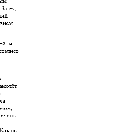
ным
 Затея,
ний
твием
рейсы
стались
о
о
самолёт
а
ла
очом,
 очень
Казань.