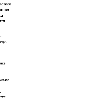
нения
жливо
ли
нии
—
где-
знь
вками
о
шке