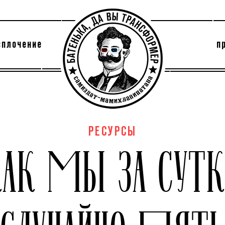
сплочение
п
утри секты
архив
РЕСУРСЫ
КАК МЫ ЗА СУТК