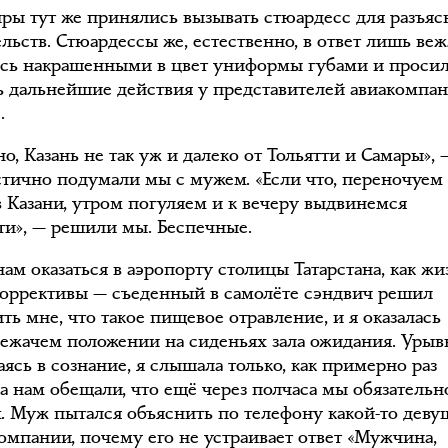
ры тут же принялись вызывать стюардесс для разъяс
льств. Стюардессы же, естественно, в ответ лишь ве
сь накрашенными в цвет униформы губами и проси
ь дальнейшие действия у представителей авиакомпа
.
но, Казань не так уж и далеко от Тольятти и Самары», 
тично подумали мы с мужем. «Если что, переночуем 
в Казани, утром погуляем и к вечеру выдвинемся
тти», — решили мы. Беспечные.
ам оказаться в аэропорту столицы Татарстана, как жи
коррективы — съеденный в самолёте сэндвич решил
ь мне, что такое пищевое отравление, и я оказалась
лежачем положении на сиденьях зала ожидания. Уры
ясь в сознание, я слышала только, как примерно раз
са нам обещали, что ещё через полчаса мы обязательн
. Муж пытался объяснить по телефону какой-то деву
компании, почему его не устраивает ответ «Мужчина,