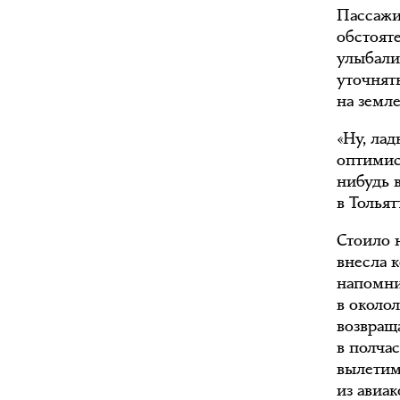
Пассажи
обстояте
улыбали
уточнят
на земле
«Ну, лад
оптимис
нибудь 
в Толья
Стоило н
внесла 
напомнит
в около
возвраща
в полча
вылетим
из авиа