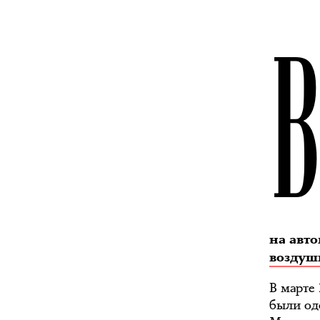
на авт
воздуш
В марте
были од