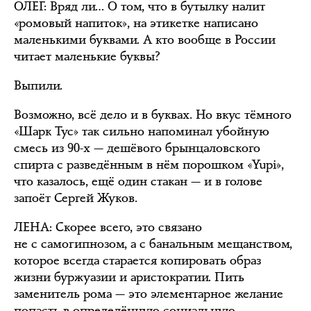
ОЛЕГ
: Вряд ли… О том, что в бутылку налит
«ромовый напиток», на этикетке написано
маленькими буквами. А кто вообще в России
читает маленькие буквы?
Выпили.
Возможно, всё дело и в буквах. Но вкус тёмного
«Шарк Тус» так сильно напоминал убойную
смесь из 90-х — дешёвого брынцаловского
спирта с разведённым в нём порошком «Yupi»,
что казалось, ещё один стакан — и в голове
запоёт Сергей Жуков.
ЛЕНА
: Скорее всего, это связано
не с самогипнозом, а с банальным мещанством,
которое всегда старается копировать образ
жизни буржуазии и аристократии. Пить
заменитель рома — это элементарное желание
попасть в определённую социальную