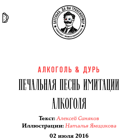
та самая
тёмная
внутри
архив
история
материя
секты
АЛКОГОЛЬ & ДУРЬ
ПЕЧАЛЬНАЯ ПЕСНЬ ИМИТАЦИИ
АЛКОГОЛЯ
Алексей Синяков
Текст
:
Наталья Ямщикова
Иллюстрации
:
02 июля 2016