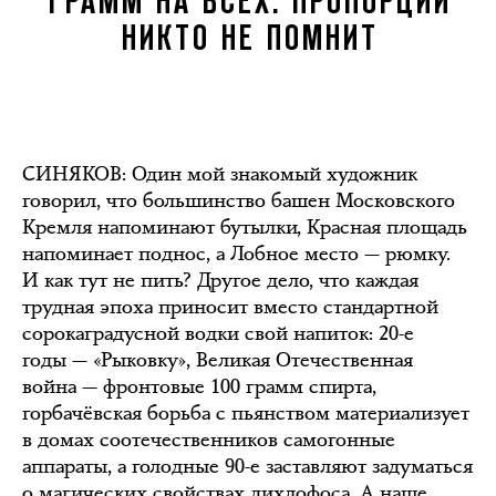
ГРАММ НА ВСЕХ. ПРОПОРЦИЙ
НИКТО НЕ ПОМНИТ
СИНЯКОВ
: Один мой знакомый художник
говорил, что большинство башен Московского
Кремля напоминают бутылки, Красная площадь
напоминает поднос, а Лобное место — рюмку.
И как тут не пить? Другое дело, что каждая
трудная эпоха приносит вместо стандартной
сорокаградусной водки свой напиток: 20-е
годы — «Рыковку», Великая Отечественная
война — фронтовые 100 грамм спирта,
горбачёвская борьба с пьянством материализует
в домах соотечественников самогонные
аппараты, а голодные 90-е заставляют задуматься
о магических свойствах дихлофоса. А наше