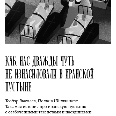
КАК НАС ДВАЖДЫ ЧУТЬ
НЕ ИЗНАСИЛОВАЛИ В ИРАНСКОЙ
ПУСТЫНЕ
Теодор Глаголев
,
Полина Шилкините
Та самая история про иранскую пустыню
с озабоченными таксистами и наездниками