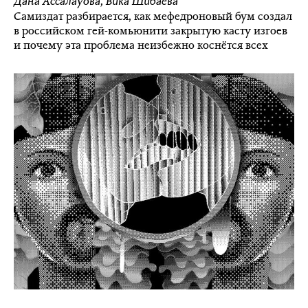
Дана Ассалауова
,
Вика Шибаева
Самиздат разбирается, как мефедроновый бум создал
в российском гей-комьюнити закрытую касту изгоев
и почему эта проблема неизбежно коснётся всех