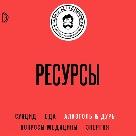
та самая
тёмная
внутри
архив
история
материя
секты
РЕСУРСЫ
СУИЦИД
ЕДА
АЛКОГОЛЬ & ДУРЬ
ВОПРОСЫ МЕДИЦИНЫ
ЭНЕРГИЯ