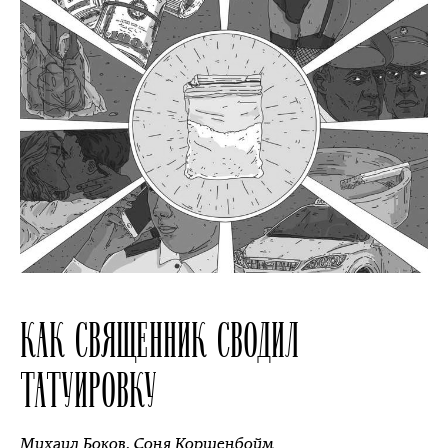
КАК СВЯЩЕННИК СВОДИЛ
ТАТУИРОВКУ
Михаил Боков
,
Соня Коршенбойм