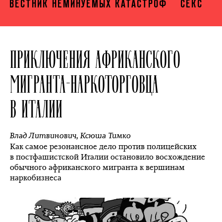
ВЕСТНИК НЕМИНУЕМЫХ КАТАСТРОФ
СЕКС
ПРИКЛЮЧЕНИЯ АФРИКАНСКОГО
МИГРАНТА-НАРКОТОРГОВЦА
В ИТАЛИИ
Влад Литвинович
,
Ксюша Тимко
Как самое резонансное дело против полицейских
в постфашистской Италии остановило восхождение
обычного африканского мигранта к вершинам
наркобизнеса