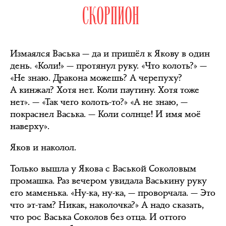
СКОРПИОН
Измаялся Васька — да и пришёл к Якову в один
день. «Коли!» — протянул руку. «Что колоть?» —
«Не знаю. Дракона можешь? А черепуху?
А кинжал? Хотя нет. Коли паутину. Хотя тоже
нет». — «Так чего колоть-то?» «А не знаю, —
покраснел Васька. — Коли солнце! И имя моё
наверху».
Яков и наколол.
Только вышла у Якова с Васькой Соколовым
промашка. Раз вечером увидала Васькину руку
его маменька. «Ну-ка, ну-ка, — проворчала. — Это
что эт-там? Никак, наколочка?» А надо сказать,
что рос Васька Соколов без отца. И оттого