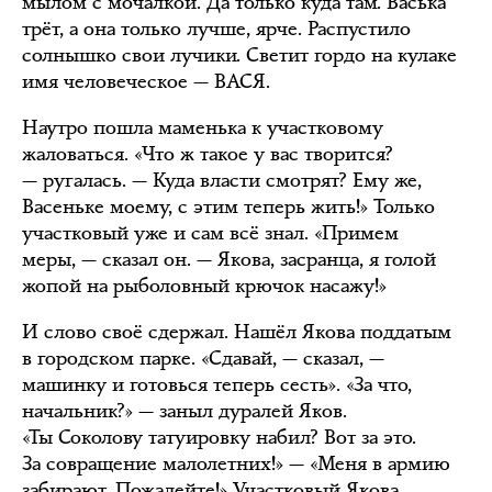
мылом с мочалкой. Да только куда там. Васька
трёт, а она только лучше, ярче. Распустило
солнышко свои лучики. Светит гордо на кулаке
имя человеческое — ВАСЯ.
Наутро пошла маменька к участковому
жаловаться. «Что ж такое у вас творится?
— ругалась. — Куда власти смотрят? Ему же,
Васеньке моему, с этим теперь жить!» Только
участковый уже и сам всё знал. «Примем
меры, — сказал он. — Якова, засранца, я голой
жопой на рыболовный крючок насажу!»
И слово своё сдержал. Нашёл Якова поддатым
в городском парке. «Сдавай, — сказал, —
машинку и готовься теперь сесть». «За что,
начальник?» — заныл дуралей Яков.
«Ты Соколову татуировку набил? Вот за это.
За совращение малолетних!» — «Меня в армию
забирают. Пожалейте!» Участковый Якова