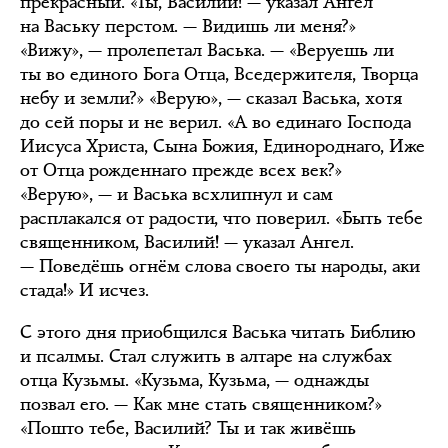
прекрасный. «Ты, Василий! — указал Ангел
на Ваську перстом. — Видишь ли меня?»
«Вижу», — пролепетал Васька. — «Веруешь ли
ты во единого Бога Отца, Вседержителя, Творца
небу и земли?» «Верую», — сказал Васька, хотя
до сей поры и не верил. «А во единаго Господа
Иисуса Христа, Сына Божия, Единороднаго, Иже
от Отца рожденнаго прежде всех век?»
«Верую», — и Васька всхлипнул и сам
расплакался от радости, что поверил. «Быть тебе
священником, Василий! — указал Ангел.
— Поведёшь огнём слова своего ты народы, аки
стада!» И исчез.
С этого дня приобщился Васька читать Библию
и псалмы. Стал служить в алтаре на службах
отца Кузьмы. «Кузьма, Кузьма, — однажды
позвал его. — Как мне стать священником?»
«Пошто тебе, Василий? Ты и так живёшь