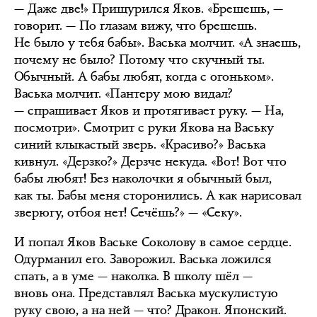
— Даже две!» Прищурился Яков. «Брешешь, —
говорит. — По глазам вижу, что брешешь.
Не было у тебя бабы». Васька молчит. «А знаешь,
почему не было? Потому что скучный ты.
Обычный. А бабы любят, когда с огоньком».
Васька молчит. «Пантеру мою видал?
— спрашивает Яков и протягивает руку. — На,
посмотри». Смотрит с руки Якова на Ваську
синий клыкастый зверь. «Красиво?» Васька
кивнул. «Дерзко?» Дерзче некуда. «Вот! Вот что
бабы любят! Без наколочки я обычный был,
как ты. Бабы меня сторонились. А как нарисовал
зверюгу, отбоя нет! Сечёшь?» — «Секу».
И попал Яков Ваське Соколову в самое сердце.
Одурманил его. Заворожил. Васька ложился
спать, а в уме — наколка. В школу шёл —
вновь она. Представлял Васька мускулистую
руку свою, а на ней — что? Дракон. Японский.