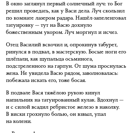
В окно заглянул первый солнечный луч: то Бог
решил проведать, как у Васи дела. Луч скользил
по комнате лазером радара. Нашёл-запеленговал
татуировку — тут на Васю дохнуло
божественным укором. Луч моргнул и исчез.
Отец Василий вскочил и, опрокинув табурет,
ринулся в подвал, в мастерскую. Босые ноги его
шлёпали, как щупальца осьминога,
подстреленного на гарпун. От шума проснулась
жена. Не увидела Васю рядом, заволновалась:
побежала искать его, тоже босая.
В подвале Вася тяжёлою рукою кинул
напильник на татуированный кулак. Вдохнул —
и с силой всадил ребристое железо в наколку.
В виски грохнуло болью, он взвыл, упал
на колени.