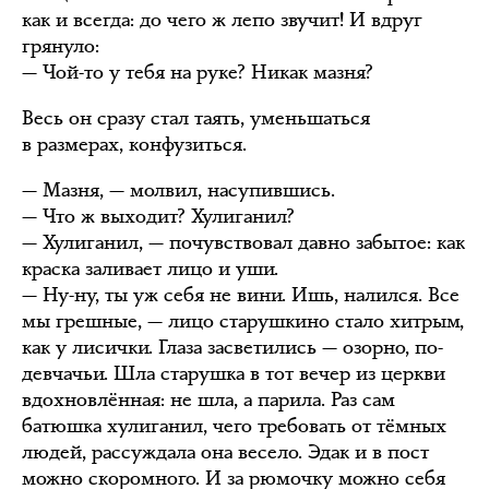
как и всегда: до чего ж лепо звучит! И вдруг
грянуло:
— Чой-то у тебя на руке? Никак мазня?
Весь он сразу стал таять, уменьшаться
в размерах, конфузиться.
— Мазня, — молвил, насупившись.
— Что ж выходит? Хулиганил?
— Хулиганил, — почувствовал давно забытое: как
краска заливает лицо и уши.
— Ну-ну, ты уж себя не вини. Ишь, налился. Все
мы грешные, — лицо старушкино стало хитрым,
как у лисички. Глаза засветились — озорно, по-
девчачьи. Шла старушка в тот вечер из церкви
вдохновлённая: не шла, а парила. Раз сам
батюшка хулиганил, чего требовать от тёмных
людей, рассуждала она весело. Эдак и в пост
можно скоромного. И за рюмочку можно себя