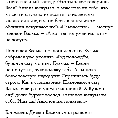
в него гневный взгляд: «Что ты такое говоришь,
Вася? Ангела выдумал. А известно ли тебе, что
в девяти случаях из десяти то не ангелы
являются к людям, но бесы в ангельском
обличии искушают их?» «Неизвестно», — мотнул
головой Васька. — «А вот ты подумай над этим
на досуге».
Поднялся Васька, поклонился отцу Кузьме,
собрался уже уходить. «Год подождём, —
буркнул ему в спину Кузьма. — Ежели
не попустит, рукоположу тебя. А ты пока
богословскую науку учи. Спрашивать буду
строго. Как в семинарии». Поклонился ему
Васька ещё раз и ушёл счастливый. А Кузьма
ещё долго бурчал вослед: «Ангелов выдумали
себе. Ишь ты! Ангелов им подавай…»
Год ждали. Днями Васька учил решения