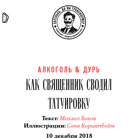
та самая
тёмная
внутри
архив
история
материя
секты
АЛКОГОЛЬ & ДУРЬ
КАК СВЯЩЕННИК СВОДИЛ
ТАТУИРОВКУ
Михаил Боков
Текст
:
Соня Коршенбойм
Иллюстрации
:
10 декабря 2018