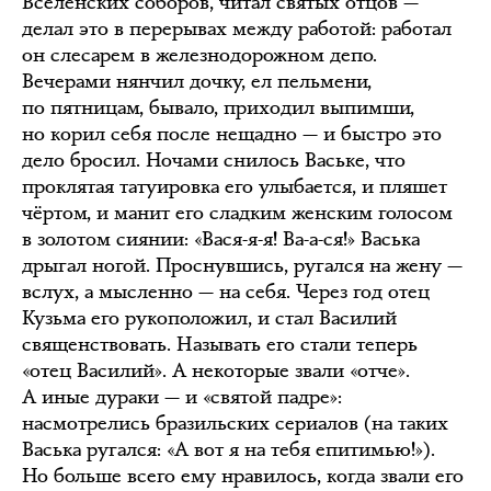
Вселенских соборов, читал святых отцов —
делал это в перерывах между работой: работал
он слесарем в железнодорожном депо.
Вечерами нянчил дочку, ел пельмени,
по пятницам, бывало, приходил выпимши,
но корил себя после нещадно — и быстро это
дело бросил. Ночами снилось Ваське, что
проклятая татуировка его улыбается, и пляшет
чёртом, и манит его сладким женским голосом
в золотом сиянии: «Вася-я-я! Ва-а-ся!» Васька
дрыгал ногой. Проснувшись, ругался на жену —
вслух, а мысленно — на себя. Через год отец
Кузьма его рукоположил, и стал Василий
священствовать. Называть его стали теперь
«отец Василий». А некоторые звали «отче».
А иные дураки — и «святой падре»:
насмотрелись бразильских сериалов (на таких
Васька ругался: «А вот я на тебя епитимью!»).
Но больше всего ему нравилось, когда звали его