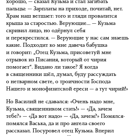
хорошо, — сказал Кузьма и стал загибать
пальцы: — Зарплаты на приходе, почитай, нет.
Храм наш ветшает: того и гляди провалится
крыша за старостью. Верующие… — Кузьма
скривил лицо, но одёрнул себя
и перекрестился. — Верующие у нас сам знаешь
какие. Подходит ко мне давеча бабушка
и говорит: „Отец Кузьма, присоветуй мне
отрывок из Писания, который от чирия
помогает“. Видано ли такое? Я когда
в священники шёл, думал, буду рассуждать
о нетварном свете, о троичности Господа
Нашего и монофизитской ереси — а тут чирий!»
Но Василий не сдавался: «Очень надо мне,
Кузьма, священником стать!» — «Да, зачем
тебе?» — «Да вот надо» — «Да, зачем?» Помялся-
помялся Васька, да и про ангела своего
рассказал. Посуровел отец Кузьма. Вперил