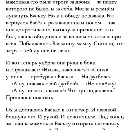
маменька его была строга за двоих — за папку,
которого не было, и за себя. Могла и ремнём
лупануть Ваську. Но и в обиду не давала. Раз
вернулся Васёк с расквашенным носом — так
она допросила его, вытянула признание, кто
бил, нашла обидчика и за волосы оттаскала при
всех. Побаивались Васькину мамку. Считали, что
зазря к ней лучше не лезть.
И вот теперь упёрла она руки в боки
и спрашивает: «Никак, накололся?» «Синяк
у меня, — пробурчал Васька. — На футболе».
— «А ну, покажь свой футбол!» — «Не покАжу».
— «А ну покажь, сказала!» Что тут поделаешь?
Пришлось показать.
Ох и досталось Ваське в тот вечер. И скалкой
боднули его. И рукой. И полотенцем. Под конец
заставила маменька Ваську оттирать наколочку