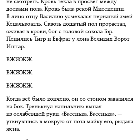
не смотреть. Кровь текла в просвет между
досками пола. Кровь была рекой Миссисипи.
В лицо отцу Василию усмехался пернатый змей
Кецалькоатль. Сквозь дощатый пол прорастал,
оживая в крови, бог с головой сокола Гор.
Пенились Тигр и Евфрат у лона Великих Ворот
Иштар.
ВЖЖЖЖ.
ВЖЖЖЖ.
ВЖЖЖЖ.
Когда всё было кончено, он со стоном завалился
на бок. Тренькнул напильник: выпал
из ослабевшей руки. «Васенька, Васенька», —
уткнувшись в мокрую от пота майку его, рыдала
жена.