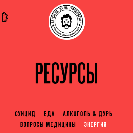
та самая
тёмная
внутри
архив
история
материя
секты
РЕСУРСЫ
СУИЦИД
ЕДА
АЛКОГОЛЬ & ДУРЬ
ВОПРОСЫ МЕДИЦИНЫ
ЭНЕРГИЯ