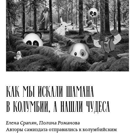
КАК МЫ ИСКАЛИ ШАМАНА
В КОЛУМБИИ, А НАШЛИ ЧУДЕСА
Елена Срапян
,
Полина Романова
Авторы самиздата отправились к колумбийским