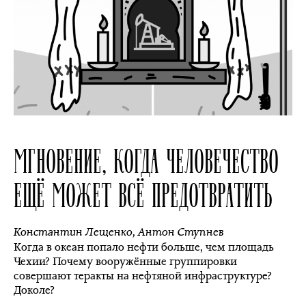
МГНОВЕНИЕ, КОГДА ЧЕЛОВЕЧЕСТВО
ЕЩЁ МОЖЕТ ВСЁ ПРЕДОТВРАТИТЬ
Константин Лещенко
,
Антон Ступнев
Когда в океан попало нефти больше, чем площадь
Чехии? Почему вооружённые группировки
совершают теракты на нефтяной инфраструктуре?
Доколе?