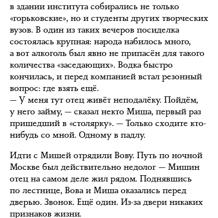
в здании института собирались не только
«горьковские», но и студенты других творческих
вузов. В один из таких вечеров посиделка
состоялась крупная: народа набилось много,
а вот алкоголь был явно не припасён для такого
количества «заседающих». Водка быстро
кончилась, и перед компанией встал резонный
вопрос: где взять ещё.
— У меня тут отец живёт неподалёку. Пойдём,
у него займу, — сказал некто Миша, первый раз
пришедший в «столярку». — Только сходите кто-
нибудь со мной. Одному в падлу.
Идти с Мишей отрядили Вову. Путь по ночной
Москве был действительно недолог — Мишин
отец на самом деле жил рядом. Поднявшись
по лестнице, Вова и Миша оказались перед
дверью. Звонок. Ещё один. Из-за двери никаких
признаков жизни.