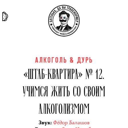
та самая
тёмная
внутри
архив
история
материя
секты
АЛКОГОЛЬ & ДУРЬ
«ШТАБ-КВАРТИРА» № 12.
УЧИМСЯ ЖИТЬ СО СВОИМ
АЛКОГОЛИЗМОМ
Фёдор Балашов
Звук
: