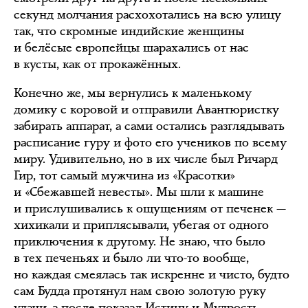
секунд молчания расхохотались на всю улицу
так, что скромные индийские женщины
и белёсые европейцы шарахались от нас
в кусты, как от прокажённых.
Конечно же, мы вернулись к маленькому
домику с коровой и отправили Авантюристку
забирать аппарат, а сами остались разглядывать
расписание гуру и фото его учеников по всему
миру. Удивительно, но в их числе был Ричард
Гир, тот самый мужчина из «Красотки»
и «Сбежавшей невесты». Мы шли к машине
и прислушивались к ощущениям от печенек —
хихикали и приплясывали, убегая от одного
приключения к другому. Не знаю, что было
в тех печеньях и было ли что-то вообще,
но каждая смеялась так искренне и чисто, будто
сам Будда протянул нам свою золотую руку
удачи, а после показал Истину и Мудрость,