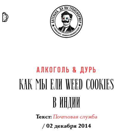
та самая
тёмная
внутри
архив
история
материя
секты
АЛКОГОЛЬ & ДУРЬ
КАК МЫ ЕЛИ WEED COOKIES
В ИНДИИ
Почтовая служба
Текст
:
/ 02 декабря 2014