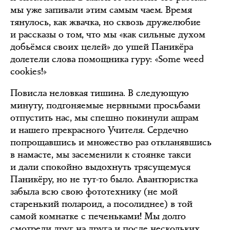
мы уже запивали этим самым чаем. Время
тянулось, как жвачка, но сквозь дружелюбие
и рассказы о том, что мы «как сильные духом
добьёмся своих целей» до ушей Паникёра
долетели слова помощника гуру: «Some weed
cookies!»
Повисла неловкая тишина. В следующую
минуту, подгоняемые нервными просьбами
отпустить нас, мы спешно покинули ашрам
и нашего прекрасного Учителя. Сердечно
попрощавшись и множество раз откланявшись
в намасте, мы засеменили к стоянке такси
и дали спокойно выдохнуть трясущемуся
Паникёру, но не тут-то было. Авантюристка
забыла всю свою фототехнику (не мой
старенький полароид, а посолиднее) в той
самой комнатке с печеньками! Мы долго
смотрели друг на друга и после нескольких