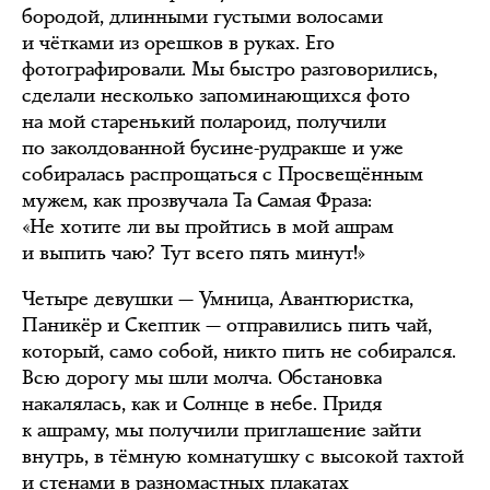
бородой, длинными густыми волосами
и чётками из орешков в руках. Его
фотографировали. Мы быстро разговорились,
сделали несколько запоминающихся фото
на мой старенький полароид, получили
по заколдованной бусине-рудракше и уже
собиралась распрощаться с Просвещённым
мужем, как прозвучала Та Самая Фраза:
«Не хотите ли вы пройтись в мой ашрам
и выпить чаю? Тут всего пять минут!»
Четыре девушки — Умница, Авантюристка,
Паникёр и Скептик — отправились пить чай,
который, само собой, никто пить не собирался.
Всю дорогу мы шли молча. Обстановка
накалялась, как и Солнце в небе. Придя
к ашраму, мы получили приглашение зайти
внутрь, в тёмную комнатушку с высокой тахтой
и стенами в разномастных плакатах