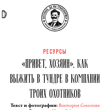
та самая
тёмная
внутри
архив
история
материя
секты
РЕСУРСЫ
«ПРИВЕТ, ХОЗЯИН». КАК
ВЫЖИТЬ В ТУНДРЕ В КОМПАНИИ
ТРОИХ ОХОТНИКОВ
Виктория Соколова
Текст и фотографии
: