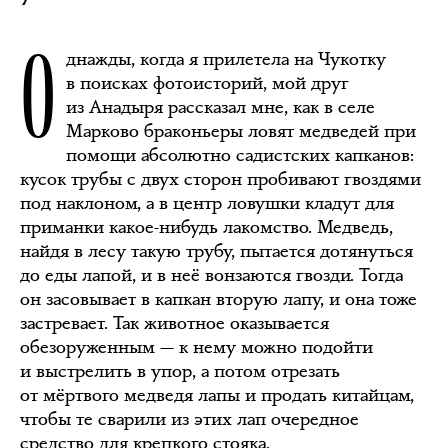
О
днажды, когда я прилетела на Чукотку
в поисках фотоисторий, мой друг
из Анадыря рассказал мне, как в селе
Марково браконьеры ловят медведей при
помощи абсолютно садистских капканов:
кусок трубы с двух сторон пробивают гвоздями
под наклоном, а в центр ловушки кладут для
приманки какое-нибудь лакомство. Медведь,
найдя в лесу такую трубу, пытается дотянуться
до еды лапой, и в неё вонзаются гвозди. Тогда
он засовывает в капкан вторую лапу, и она тоже
застревает. Так животное оказывается
обезоруженным — к нему можно подойти
и выстрелить в упор, а потом отрезать
от мёртвого медведя лапы и продать китайцам,
чтобы те сварили из этих лап очередное
средство для крепкого стояка.