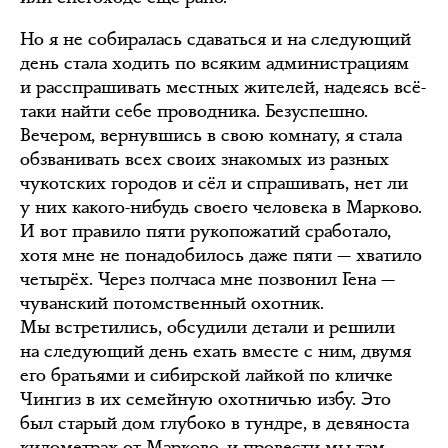
Но я не собиралась сдаваться и на следующий
день стала ходить по всяким администрациям
и расспрашивать местных жителей, надеясь всё-
таки найти себе проводника. Безуспешно.
Вечером, вернувшись в свою комнату, я стала
обзванивать всех своих знакомых из разных
чукотских городов и сёл и спрашивать, нет ли
у них какого-нибудь своего человека в Марково.
И вот правило пяти рукопожатий сработало,
хотя мне не понадобилось даже пяти — хватило
четырёх. Через полчаса мне позвонил Гена —
чуванский потомственный охотник.
Мы встретились, обсудили детали и решили
на следующий день ехать вместе с ним, двумя
его братьями и сибирской лайкой по кличке
Чингиз в их семейную охотничью избу. Это
был старый дом глубоко в тундре, в девяноста
километрах от Марково, и провести мы там