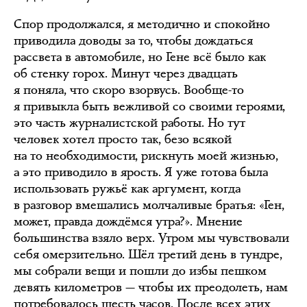
Спор продолжался, я методично и спокойно
приводила доводы за то, чтобы дождаться
рассвета в автомобиле, но Гене всё было как
об стенку горох. Минут через двадцать
я поняла, что скоро взорвусь. Вообще-то
я привыкла быть вежливой со своими героями,
это часть журналистской работы. Но тут
человек хотел просто так, безо всякой
на то необходимости, рискнуть моей жизнью,
а это приводило в ярость. Я уже готова была
использовать ружьё как аргумент, когда
в разговор вмешались молчаливые братья: «Ген,
может, правда дождёмся утра?». Мнение
большинства взяло верх. Утром мы чувствовали
себя омерзительно. Шёл третий день в тундре,
мы собрали вещи и пошли до избы пешком
девять километров — чтобы их преодолеть, нам
потребовалось шесть часов. После всех этих