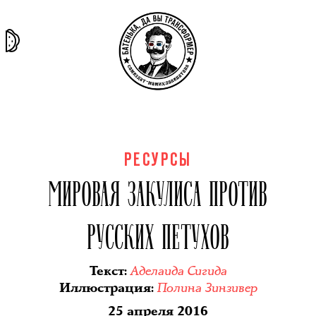
та самая
тёмная
внутри
архив
история
материя
секты
РЕСУРСЫ
МИРОВАЯ ЗАКУЛИСА ПРОТИВ
РУССКИХ ПЕТУХОВ
Аделаида Сигида
Текст
:
Полина Зинзивер
Иллюстрация
:
25 апреля 2016