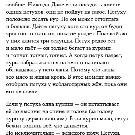
вообще. Никогда. Даже если посадить вместе
одних петухов, они не пойдут на такое. Петуху
положено десять кур. Но он может оттоптать
и больше. Дайте петуху хоть сто кур, он будет
яростно топтать их, пока не упадёт. Половой акт
у них длится три секунды. Петух редко ест
и мало пьёт — он только бегает за курами
и топчет, топчет, топчет. А когда петух падает,
куры набрасываются на него и начинают
обгладывать у него лапы. Потому что лапы —
это мясо и живая кровь. В этот момент важно
отобрать петуха у неблагодарных жён, пока они
его не съели.
Если у петуха одна курица — он истаптывает
её до лысины на спине и голове (за голову
курицу держат клювом). Если куриц мало, петух
бежит топтать всё, что движется.
Но исключительно — женского полу. Петухи,