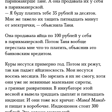
парикмахерше Тане. А она продавала их у себя
в парикмахерской.
— Я буду платить тебе 35 рублей за десяток.
Мне же тяжело их тащить пятнадцать минут
от электрички, — объясняла Таня.
Она продавала яйца по 100 рублей у себя
в парикмахерской. Потом Таня вообще
перестала мне что-то платить, объяснив это
банковским кредитом.
Куры несутся примерно год. Потом их режут,
так как падает яйценоскость. Мои несутся
восемь месяцев. Но зарезать я их не смогу, хотя
они уже не невинные маленькие сироты,
а грязные развратники. В инкубаторе этой
весной я вывела тридцать цыплят и пятнадцать
индюшат. И они тоже все кричат: «Мама! Мама!»
и пищат в коробочке. Индюшонок стоит 300