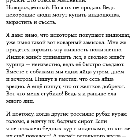
рублей. Это совсем маленький.
Новорождённый. Но я их не продаю. Ведь
нехорошие люди могут купить индюшонка,
вырастить и съесть.
Я даже знаю, что некоторые покупают индюшат,
уже имея такой вот коварный замысел. Мне же
придётся кормить эту живность пожизненно.
Индюк живёт тринадцать лет, а сколько живёт
курица — неизвестно, ведь её быстро съедают.
Вместе с собаками мы едим яйца утром, днём
и вечером. Пишут в газетах, что есть яйца
вредно. А ещё пишут, что от желтков добреют.
Вот что меня сгубило! Ведь я и раньше ела
много яиц.
И поэтому, когда другие россияне рубят курам
головы, я нянчу их, бедных сирот. Если
я не пожалею бедных кур с индюками, то кто же
их ещё пожалеет? А насчёт остального вреда —