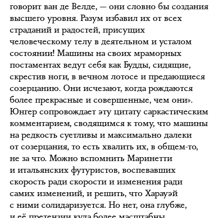
говорит ван де Велде, — они словно бы создания
высшего уровня. Разум избавил их от всех
страданий и радостей, присущих
человеческому телу в деятельном и усталом
состоянии! Машины на своих мраморных
постаментах ведут себя как Будды, сидящие,
скрестив ноги, в вечном лотосе и предающиеся
созерцанию. Они исчезают, когда рождаются
более прекрасные и совершенные, чем они».
Юнгер сопровождает эту цитату саркастическим
комментарием, сводящимся к тому, что машины
на редкость суетливы и максимально далеки
от созерцания, то есть хвалить их, в общем-то,
не за что. Можно вспомнить Маринетти
и итальянских футуристов, воспевавших
скорость ради скорости и изменения ради
самих изменений, и решить, что Харауэй
с ними солидаризуется. Но нет, она глубже,
и её претензии куда более масштабны.