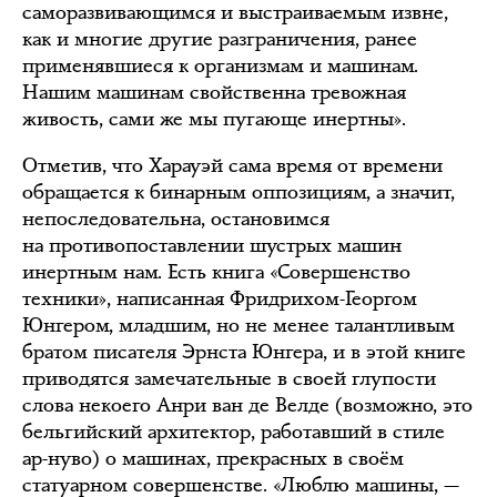
саморазвивающимся и выстраиваемым извне,
как и многие другие разграничения, ранее
применявшиеся к организмам и машинам.
Нашим машинам свойственна тревожная
живость, сами же мы пугающе инертны».
Отметив, что Харауэй сама время от времени
обращается к бинарным оппозициям, а значит,
непоследовательна, остановимся
на противопоставлении шустрых машин
инертным нам. Есть книга «Совершенство
техники», написанная Фридрихом-Георгом
Юнгером, младшим, но не менее талантливым
братом писателя Эрнста Юнгера, и в этой книге
приводятся замечательные в своей глупости
слова некоего Анри ван де Велде (возможно, это
бельгийский архитектор, работавший в стиле
ар-нуво) о машинах, прекрасных в своём
статуарном совершенстве. «Люблю машины, —