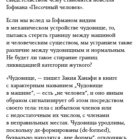
Гофмана «Песочный человек».
Если мы вслед за Гофманом видим
в механическом устройстве чудовище, то,
пытаясь стереть границу между машиной
и человеческим существом, мы устраняем также
различие между чудовищным и нормальным.
Не будет ли такое стирание границ
ликвидацией категории жуткого?
«Чудовище, — пишет Закия Ханафи в книге
с характерным названием „Чудовище
в машине“, — есть „не человек“, и оно явным
образом сигнализирует об этом посредством
своего тела: тела с избытком членов или
с недостаточным их числом, с членами
в неправильных местах. Чудовища уродливы,
поскольку де-формированы (de-formed),
буквально находятся „вне формы“, отклоняясь