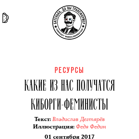
та самая
тёмная
внутри
архив
история
материя
секты
РЕСУРСЫ
КАКИЕ ИЗ НАС ПОЛУЧАТСЯ
КИБОРГИ-ФЕМИНИСТЫ
Владислав Дегтярёв
Текст
:
Федя Федин
Иллюстрация
:
01 сентября 2017