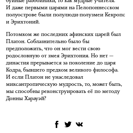
буйные разбойники, то как мудрые учителя.
И даже первыми царями на Пелопоннесском
полуострове были полулюди-полузмеи Кекропс
и Эрихтоний.
Потомком же последних афинских царей был
Платон. Соблазнительно было бы
предположить, что он мог вести свою
родословную от змея Эрихтония. Но нет —
династия прерывается за поколение до царя
Кодра, бывшего предком великого философа.
И если Платон не унаследовал
миксантропическую мудрость, то, может быть,
мы способны реконструировать её по методу
Донны Харауэй?