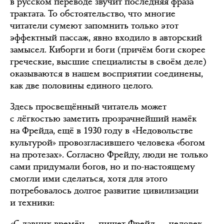
в русском переводе звучит последняя фраза
трактата. То обстоятельство, что многие
читатели сумеют запомнить только этот
эффектный пассаж, явно входило в авторский
замысел. Киборги и боги (причём боги скорее
греческие, высшие специалисты в своём деле)
оказываются в нашем восприятии соединены,
как две половины единого целого.
Здесь просвещённый читатель может
с лёгкостью заметить прозрачнейший намёк
на Фрейда, ещё в 1930 году в «Недовольстве
культурой» провозгласившего человека «богом
на протезах». Согласно Фрейду, люди не только
сами придумали богов, но и по-настоящему
смогли ими сделаться, хотя для этого
потребовалось долгое развитие цивилизации
и техники:
«С давних времён, — пишет Фрейд, — человек