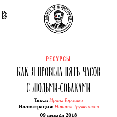
та самая
тёмная
внутри
архив
история
материя
секты
РЕСУРСЫ
КАК Я ПРОВЕЛА ПЯТЬ ЧАСОВ
С ЛЮДЬМИ-СОБАКАМИ
Ирина Горошко
Текст
:
Никита Тружеников
Иллюстрация
:
09 января 2018