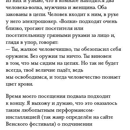
из них и узнаю, что в комнате находятся два
человека-волка, мужчина и женщина. Оба
закованы в цепи. Человек входит к ним, в руке
у него электрошокер. «Волки» подходят очень
близко, трогают посетителя или
посетительницу грязными руками за лицо и,
глядя в упор, говорят:
— Ты, жалкое человечишко, ты обезопасил себя
оружием. Без оружия ты ничто. Ты виновен
в том, что мы сидим на цепях. Но так не будет
всегда, твоё величие падёт, ведь
мы освободимся, и тогда человечество познает
цвет крови.
Время моего посещения подвала подходит
к концу. Я выхожу и думаю, что это оказалось
таким любопытным перформансом-
инсталляцией (так жанр определён на сайте
Венского фестиваля) о подчинении