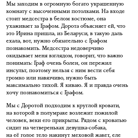
Мы заходим в огромную богато украшенную
комнату с высоченными потолками. На входе
стоит медсестра в белом костюме, она
ухаживает за Графом. Дорота объясняет ей, что
это Ирина пришла, из Беларуси, в такую даль
ехала, вот, нужно обязательно с Графом
познакомить. Медсестра недоверчиво
окидывает меня взглядом, говорит, что важно
понимать: Граф очень болен, он пережил
инсульт, поэтому нельзя с ним вести себя
громко или навязчиво, нужно быть
максимально тихой. Я киваю. Я и правда очень
хочу познакомиться с Графом.
Мы с Доротой подходим к круглой кровати,
на которой в полумраке возлежит пожилой
человек, веки его прикрыты. Рядом с кроватью
сидит на четвереньках девушка-собака,
на её голое тело накинут меховой жакет, еле