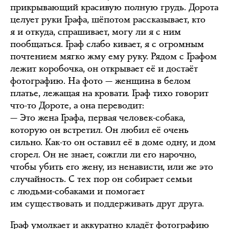
прикрывающий красивую полную грудь. Дорота
целует руки Графа, шёпотом рассказывает, кто
я и откуда, спрашивает, могу ли я с ним
пообщаться. Граф слабо кивает, я с огромным
почтением мягко жму ему руку. Рядом с Графом
лежит коробочка, он открывает её и достаёт
фотографию. На фото — женщина в белом
платье, лежащая на кровати. Граф тихо говорит
что-то Дороте, а она переводит:
— Это жена Графа, первая человек-собака,
которую он встретил. Он любил её очень
сильно. Как-то он оставил её в доме одну, и дом
сгорел. Он не знает, сожгли ли его нарочно,
чтобы убить его жену, из ненависти, или же это
случайность. С тех пор он собирает семьи
с людьми-собаками и помогает
им существовать и поддерживать друг друга.
Граф умолкает и аккуратно кладёт фотографию