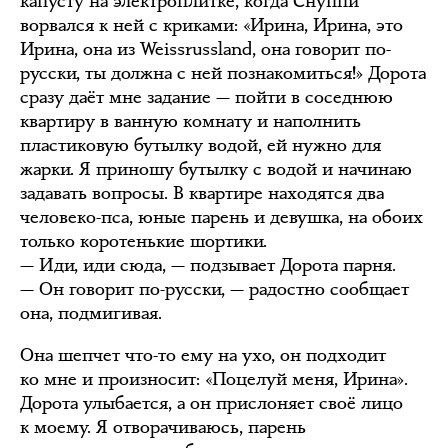
капусту на электроплитке, когда Снуппи
ворвался к ней с криками: «Ирина, Ирина, это
Ирина, она из Weissrussland, она говорит по-
русски, ты должна с ней познакомиться!» Дорота
сразу даёт мне задание — пойти в соседнюю
квартиру в ванную комнату и наполнить
пластиковую бутылку водой, ей нужно для
жарки. Я приношу бутылку с водой и начинаю
задавать вопросы. В квартире находятся два
человеко-пса, юные парень и девушка, на обоих
только коротенькие шортики.
— Иди, иди сюда, — подзывает Дорота парня.
— Он говорит по-русски, — радостно сообщает
она, подмигивая.
Она шепчет что-то ему на ухо, он подходит
ко мне и произносит: «Поцелуй меня, Ирина».
Дорота улыбается, а он прислоняет своё лицо
к моему. Я отворачиваюсь, парень