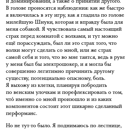
и доминировании, а также о принятии другого.
В голове проносятся наблюдения: как же быстро
я включилась в эту игру, как я гладила по голове
милейшую Шнуки, которая и вправду была для
меня собакой. Я чувствовала самый настоящий
страх перед комнатой с волками, и тут можно
ещё порассуждать, был ли это страх того, что
волки могут сделать со мной, или же страх
самой себя и того, что во мне таится, ведь в руке
у меня был бы электрошокер, и я могла бы
совершенно легитимно причинить другому
существу, потенциально опасному, боль.
Я выхожу из клетки, планируя побродить
по венским улочкам и порефлексировать о том,
чтó именно со мной произошло и из каких
компонентов состоит этот шикарно сделанный
перформанс.
Но не тут-то было. Я поднимаюсь по лестнице,