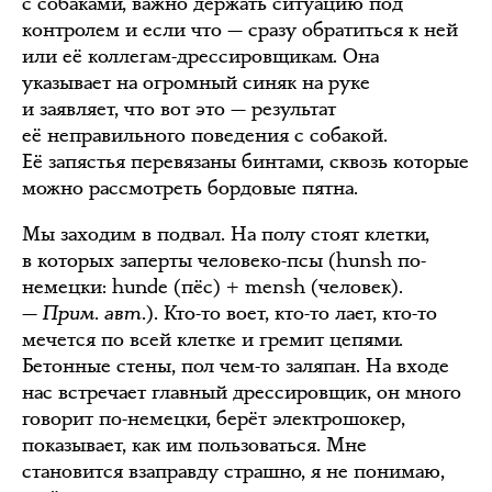
с собаками, важно держать ситуацию под
контролем и если что — сразу обратиться к ней
или её коллегам-дрессировщикам. Она
указывает на огромный синяк на руке
и заявляет, что вот это — результат
её неправильного поведения с собакой.
Её запястья перевязаны бинтами, сквозь которые
можно рассмотреть бордовые пятна.
Мы заходим в подвал. На полу стоят клетки,
в которых заперты человеко-псы (hunsh по-
немецки: hunde (пёс) + mensh (человек).
—
Прим. авт.
). Кто-то воет, кто-то лает, кто-то
мечется по всей клетке и гремит цепями.
Бетонные стены, пол чем-то заляпан. На входе
нас встречает главный дрессировщик, он много
говорит по-немецки, берёт электрошокер,
показывает, как им пользоваться. Мне
становится взаправду страшно, я не понимаю,