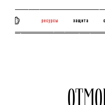
ресурсы
защита
та самая история
тёмная материя
вн
ОТМО