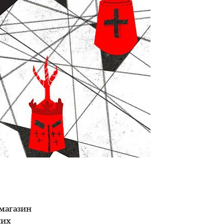
 магазин
них