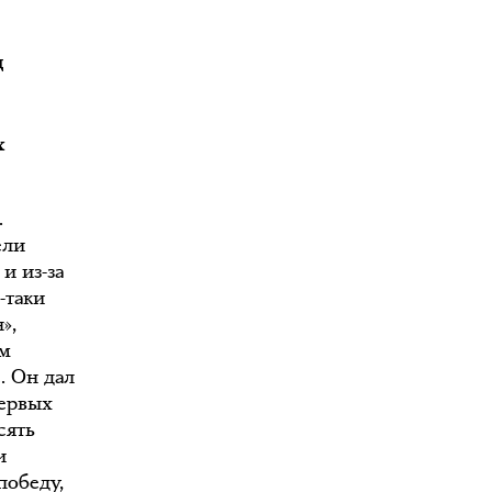
д
х
.
ели
и из-за
-таки
»,
им
. Он дал
первых
сять
и
победу,