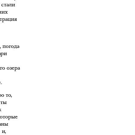
 стали
них
перация
 погода
ари
го озера
.
о то,
оты
к
которые
аны
 и,