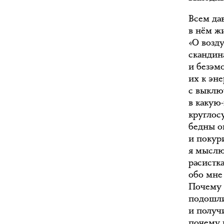
Всем дав
в нём жи
«О возду
скандин
и безэм
их к эн
с выклю
в какую
круглос
бедны о
и покур
я мыслю
расистка
обо мне 
Почему в
подошли
и получ
почему