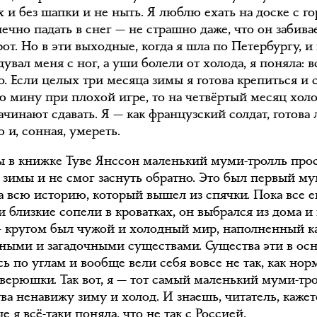
 и без шапки и не ныть. Я люблю ехать на доске с г
ечно падать в снег — не страшно даже, что он забива
от. Но в эти выходные, когда я шла по Петербургу, и
дувал меня с ног, а уши болели от холода, я поняла: в
о. Если целых три месяца зимы я готова крепиться и 
 мину при плохой игре, то на четвёртый месяц хол
чинают сдавать. Я — как французский солдат, готова 
 и, сонная, умереть.
 в книжке Туве Янссон маленький муми-тролль про
 зимы и не смог заснуть обратно. Это был первый му
за всю историю, который вышел из спячки. Пока все е
и близкие сопели в кроватках, он выбрался из дома 
— кругом был чужой и холодный мир, наполненный к
нными и загадочными существами. Существа эти в ос
ь по углам и вообще вели себя вовсе не так, как но
зверюшки. Так вот, я — тот самый маленький муми-тро
тва ненавижу зиму и холод. И знаешь, читатель, кажетс
 я всё-таки поняла, что не так с Россией.