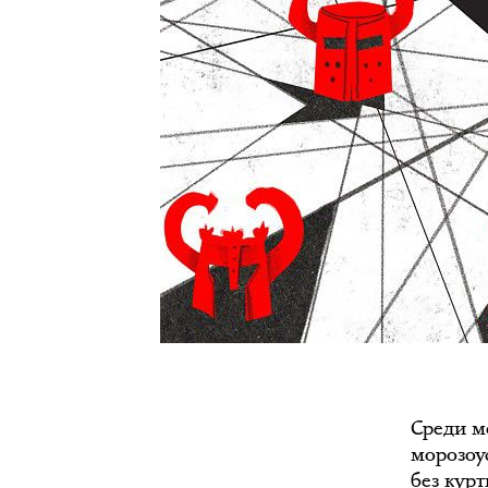
Среди м
морозоус
без курт