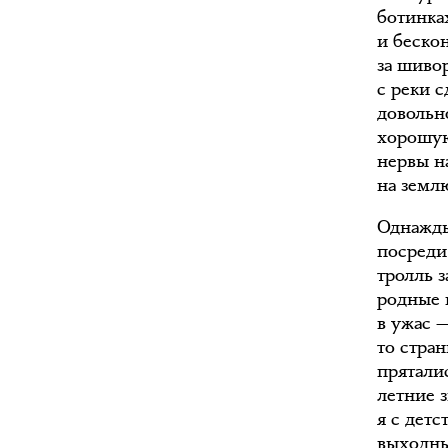
ботинках
и бескон
за шивор
с реки с
довольн
хорошую
нервы на
на землю
Однажды
посреди
тролль 
родные 
в ужас 
то стра
пряталис
летние 
я с детс
выходные