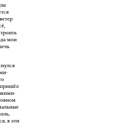
оры
ется
 ветер
сё,
строить
ода мои
лечь
снулся
ми-
го
и пришёл
акими-
новном
рмальные
лль,
я, в эти