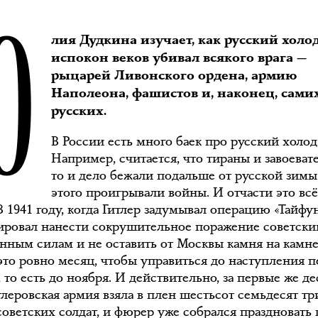
Ю
лия Дудкина изучает, как русский холо
испокон веков убивал всякого врага —
рыцарей Ливонского ордена, армию
Наполеона, фашистов и, наконец, сами
русских.
В России есть много баек про русский холод
Например, считается, что тираны и завоеват
то и дело бежали подальше от русской зимы 
этого проигрывали войны. И отчасти это всё
В 1941 году, когда Гитлер задумывал операцию «Тайфун
ировал нанести сокрушительное поражение советск
нным силам и не оставить от Москвы камня на камне
 это ровно месяц, чтобы управиться до наступления 
 то есть до ноября. И действительно, за первые же де
тлеровская армия взяла в плен шестьсот семьдесят тр
советских солдат, и фюрер уже собрался праздновать 