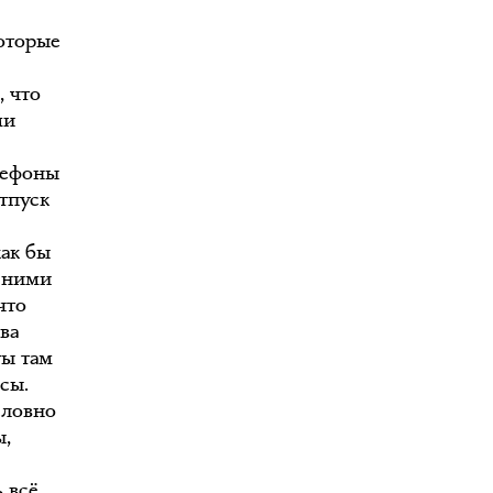
которые
, что
ми
лефоны
отпуск
как бы
с ними
что
ва
ты там
сы.
словно
ы,
ь всё