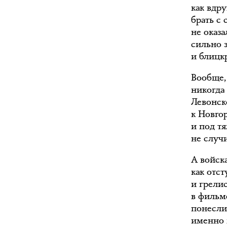
как вдр
брать с
не оказа
сильно з
и блицк
Вообще,
никогда
Левонск
к Новго
и под т
не случ
А войск
как отс
и грелис
в фильм
понесли
именно 