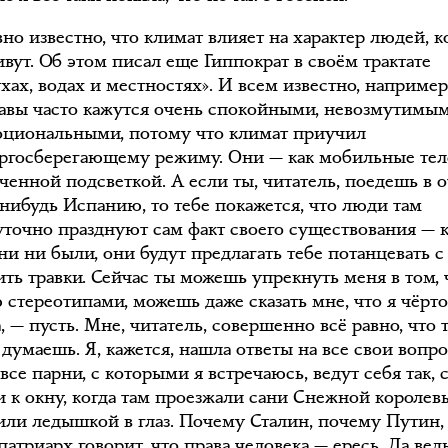
но известно, что климат влияет на характер людей, 
вут. Об этом писал еще Гиппократ в своём трактате
хах, водах и местностях». И всем известно, например
авы часто кажутся очень спокойными, невозмутимы
оциональными, потому что климат приучил
ергосберегающему режиму. Они — как мобильные те
ченной подсветкой. А если ты, читатель, поедешь в 
-нибудь Испанию, то тебе покажется, что люди там
уточно празднуют сам факт своего существования — 
ни ни были, они будут предлагать тебе потанцевать 
ить травки. Сейчас ты можешь упрекнуть меня в том, 
 стереотипами, можешь даже сказать мне, что я чёрто
, — пусть. Мне, читатель, совершенно всё равно, что 
думаешь. Я, кажется, нашла ответы на все свои вопро
се парни, с которыми я встречаюсь, ведут себя так, 
 к окну, когда там проезжали сани Снежной королев
или ледышкой в глаз. Почему Сталин, почему Путин,
патриарх говорит, что права человека — ересь
. Да вед