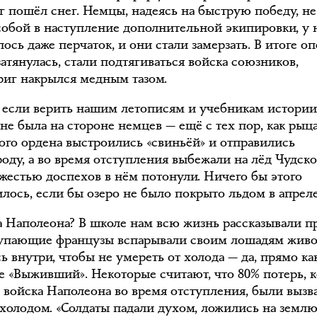
уг пошёл снег. Немцы, надеясь на быструю победу, не
 собой в наступление дополнительной экипировки, у 
лось даже перчаток, и они стали замерзать. В итоге о
атянулась, стали подтягиваться войска союзников,
риг накрылся медным тазом.
 если верить нашим летописям и учебникам истории,
 не была на стороне немцев — ещё с тех пор, как рыц
ого ордена выстроились «свиньёй» и отправились
роду, а во время отступления выбежали на лёд Чудско
яжестью доспехов в нём потонули. Ничего бы этого
илось, если бы озеро не было покрыто льдом в апреле
а Наполеона? В школе нам всю жизнь рассказывали пр
тупающие французы вспарывали своим лошадям жив
ь внутри, чтобы не умереть от холода — да, прямо ка
е «Выживший». Некоторые считают, что 80% потерь, 
 войска Наполеона во время отступления, были вызв
холодом. «Солдаты падали духом, ложились на землю