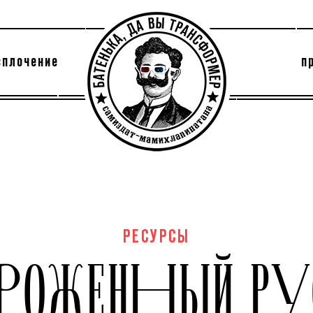
сплочение
п
утри секты
архив
РЕСУРСЫ
РОЖЕННЫЙ РУ