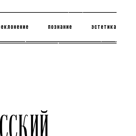
реклонение
познание
эстетика
178 бесполезных фактов
теодор глаголев
ССКИЙ