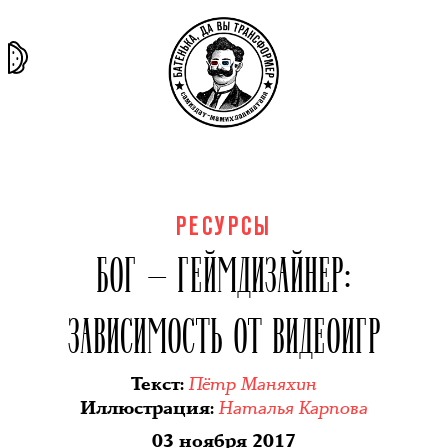
та самая
тёмная
внутри
архив
история
материя
секты
РЕСУРСЫ
БОГ — ГЕЙМДИЗАЙНЕР:
ЗАВИСИМОСТЬ ОТ ВИДЕОИГР
Пётр Маняхин
Текст
:
Наталья Карпова
Иллюстрация
:
03 ноября 2017