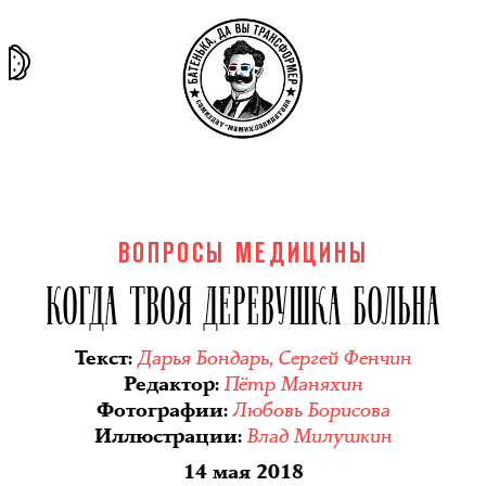
та самая
тёмная
внутри
архив
история
материя
секты
ВОПРОСЫ МЕДИЦИНЫ
КОГДА ТВОЯ ДЕРЕВУШКА БОЛЬНА
Дарья Бондарь
,
Сергей Фенчин
Текст
:
Пётр Маняхин
Редактор
:
Любовь Борисова
Фотографии
:
Влад Милушкин
Иллюстрации
:
14 мая 2018