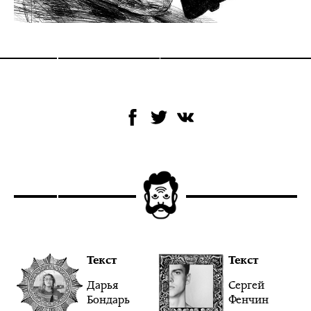
Текст
Текст
Дарья
Сергей
Бондарь
Фенчин