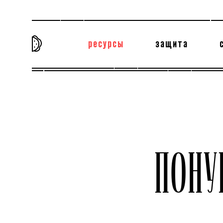
ресурсы
защита
та самая история
тёмная материя
вн
ПОН