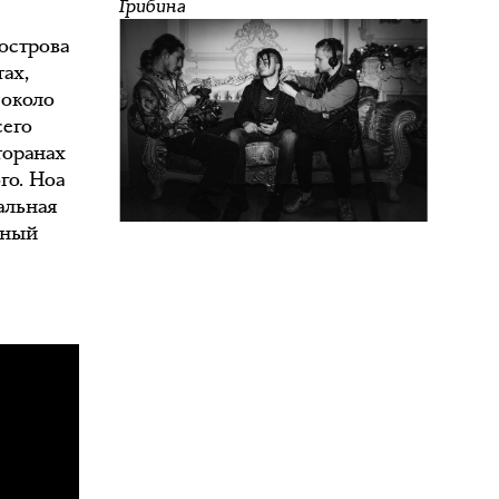
Грибина
ь
острова
ах,
 около
сего
торанах
го. Ноа
альная
нный