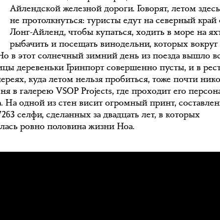
Айлендской железной дороги. Говорят, летом здес
не протолкнуться: туристы едут на северный край 
Лонг-Айленд, чтобы купаться, ходить в море на яхт
рыбачить и посещать винодельни, которых вокруг
 Но в этот солнечный зимний день из поезда вышло в
лицы деревеньки Гринпорт совершенно пусты, и в рес
лереях, куда летом нельзя пробиться, тоже почти нико
ня в галерею VSOP Projects, где проходит его персон
а. На одной из стен висит огромный принт, составле
7263 селфи, сделанных за двадцать лет, в которых
лась ровно половина жизни Ноа.