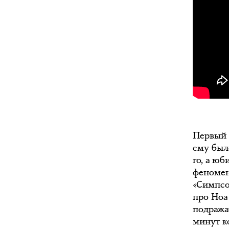
Первый с
ему было
го, а юб
феномен
«Симпсо
про Ноа 
подража
минут к