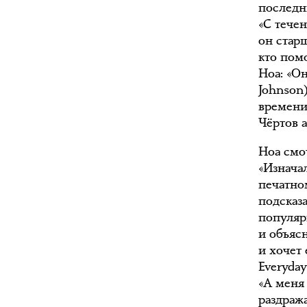
последни
«С течен
он старш
кто пом
Ноа: «Он
Johnson)
времени 
Чёртов а
Ноа смо
«Изначал
печатном
подсказ
популяр
и объяс
и хочет
Everyday
«А меня
раздража