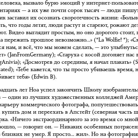
человека, вызвало бурю эмоций у интернет-пользоват
нтариях — а их уже почти сорок тысяч — люди пишут
ик заставил их осознать скоротечность жизни: «Больн
ть, что годы летят, люди растут и стареют, рожают де
ют. Видео выглядит простым, но оно дорогого стоит,
а пережить прошлое невозможно…» (*La Wolfie! *); «С
я нам, и всё, что мы можем сделать, — это улыбнуть
ет» (JanFromGermany); «Старуха с косой догоняет нас 
Anivia); «Досмотрев до середины, я начал плакать» (
cated); «Тебе кажется, что ты просто убиваешь время, 
ивает тебя» (Edwin B).
двадцать лет Ноа успел закончить Школу изобразител
в — один из лучших художественных колледжей Амер
 карьеру коммерческого фотографа, попутешествоват
 купить дом и переехать в Апстейт (северная часть ш
ка. «Ничего экстраординарного за это время со мно
зошло, — говорит он. — Никаких особенных потрясен
з близких не умер. Я просто… жил». Но на фотографи