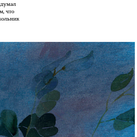
идумал
м, что
школьник