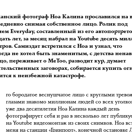
анский фотограф Ноа Калина прославился на в
жедневно снимая собственное лицо. Ролик под
ем Everyday, составленный из его автопортрет
цать лет, за месяц набрал на Youtube десять ми
ров. Самиздат встретился с Ноа и узнал, что
гда не хотел быть знаменитым, с детства нена
цо, переживает о MeToo, разводит кур, думает
тельственных заговорах, собирается купить ог
Е
ится к неизбежной катастрофе.
го бородатое веснушчатое лицо с круглыми трев
глазами знакомо миллионам людей со всех уголко
уже два десятилетия Ноа Калина каждый день
фотографирует себя и раз в несколько лет публику
на Youtube видеомонтаж из своих снимков. Ноа вс
меня на станции «Гринпорт», конечной остановке 