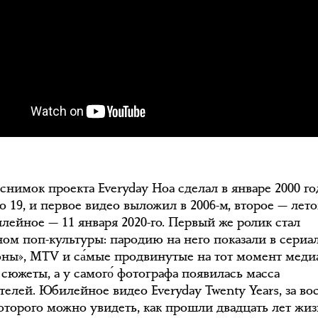
нимок проекта Everyday Ноа сделал в январе 2000 год
 19, и первое видео выложил в 2006-м, второе — лето
илейное — 11 января 2020-го. Первый же ролик стал
ом поп-культуры: пародию на него показали в сериа
ны», MTV и са́мые продвинутые на тот момент меди
сюжеты, а у самого́ фотографа появилась масса
телей. Юбилейное видео Everyday Twenty Years, за во
оторого можно увидеть, как прошли двадцать лет жи