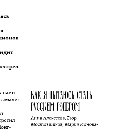
есь
ов
ллионов
видит
нестрел
КАК Я ПЫТАЮСЬ СТАТЬ
ожными
в земли:
РУССКИМ РЭПЕРОМ
ет
Анна Алексеева
,
Егор
третил
Мостовщиков
,
Мария Ионова-
Лонг-