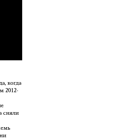
а, когда
м 2012-
ле
а сняли
семь
зни