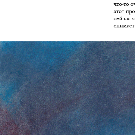
что-то о
этот про
сейчас 
снимает 