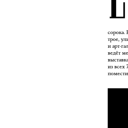
сорока.
трое, у
и арт-га
ведёт ме
выставк
из всех 
помести