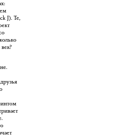
х:
Чем
k J). Те,
оект
co
сколько
 век?
не.
 друзья
о
ринтом
тривает
е.
то
ачает