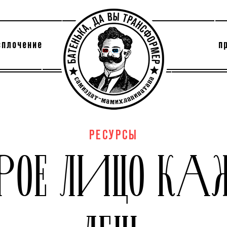
сплочение
п
утри секты
архив
РЕСУРСЫ
УРОЕ ЛИЦО КА