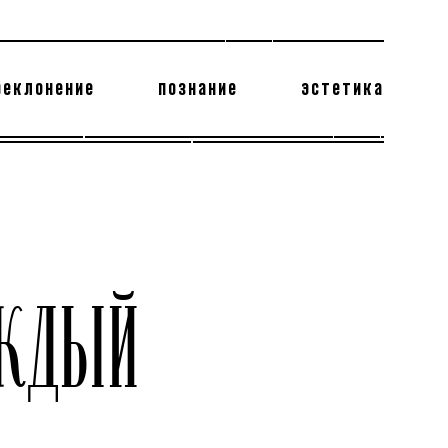
реклонение
познание
эстетика
178 бесполезных фактов
теодор глаголев
ЖДЫЙ