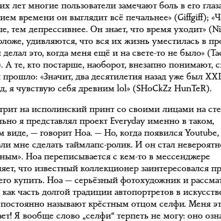
х лет многие пользователи замечают боль в его глаза
ием времени он выглядит всё печальнее» (Giffgiff); «
е, тем депрессивнее. Он знает, что время уходит» (Nic
оложе, удивляются, что вся их жизнь уместилась в пр
 делал это, когда меня ещё и на свете-то не было» (Ta
. А те, кто постарше, наоборот, внезапно понимают, 
прошло: «Значит, два десятилетия назад уже был XXI
д, я чувствую себя древним lol» (SHoCkZz HunTeR).
трит на исполинский принт со своими лицами на сте
ьно я представлял проект Everyday именно в таком,
 виде, — говорит Ноа. — Но, когда появился Youtube,
али мне сделать таймлапс-ролик. И он стал невероятн
ным». Ноа переписывается с кем-то в мессенджере
няет, что известный коллекционер заинтересовался п
 его купить. Ноа — серьёзный фотохудожник и рассма
 как часть долгой традиции автопортретов в искусств
 постоянно называют крёстным отцом селфи. Меня э
ет! Я вообще слово „селфи“ терпеть не могу: оно озн