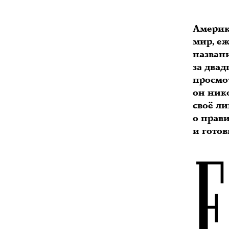
Америк
мир, е
названи
за двад
просмот
он нико
своё ли
о прави
и готов