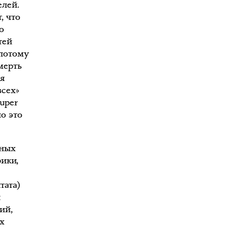
елей.
, что
о
тей
 потому
мерть
ся
всех»
Super
но это
ьных
ики,
ь
тата)
й
ий,
ях