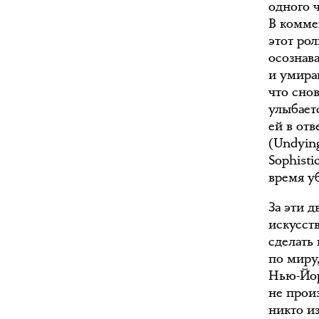
одного 
В комме
этот рол
осознава
и умира
что снов
улыбаетс
ей в отв
(Undying
Sophisti
время уб
За эти 
искусст
сделать
по миру,
Нью-Йор
не прои
никто и