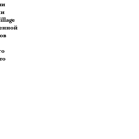
ли
ии
llage
венной
ов
го
то