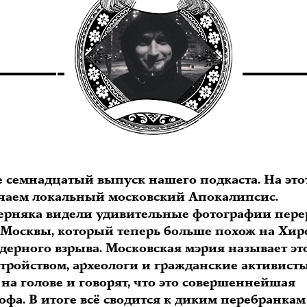
е семнадцатый выпуск нашего подкаста. На этот
чаем локальный московский Апокалипсис.
ерняка видели удивительные фотографии пере
 Москвы, который теперь больше похож на Хи
дерного взрыва. Московская мэрия называет эт
стройством, археологи и гражданские активисты
на голове и говорят, что это совершеннейшая
офа. В итоге всё сводится к диким перебранкам