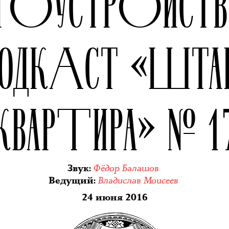
АГОУСТРОЙСТ
ОДКАСТ «ШТА
КВАРТИРА» № 1
Фёдор Балашов
Звук
:
Владислав Моисеев
Ведущий
:
24 июня 2016