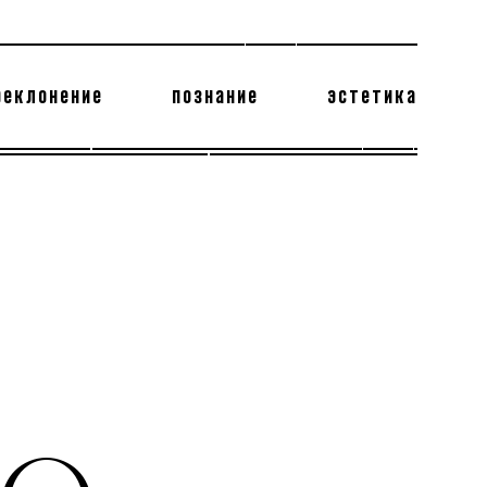
реклонение
познание
эстетика
178 бесполезных фактов
теодор глаголев