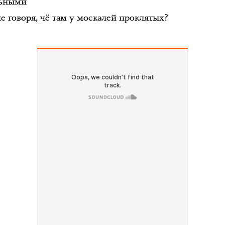
льными
е говоря, чё там у москалей проклятых?