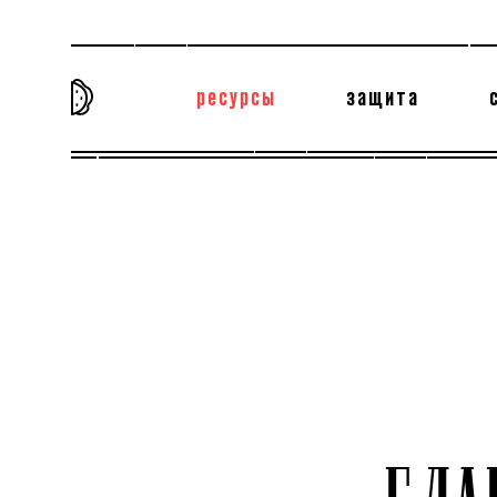
ресурсы
защита
та самая история
тёмная материя
вн