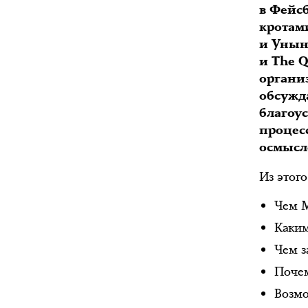
в Фейс
кротам
и Унын
и The 
органи
обсужд
благоус
процес
осмысл
Из этого
Чем М
Каким
Чем з
Почем
Возмо