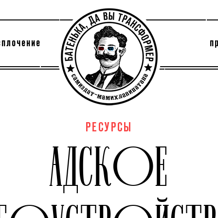
сплочение
п
утри секты
архив
РЕСУРСЫ
АДСКОЕ