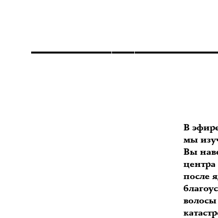
В эфир
мы изу
Вы нав
центра
после я
благоу
волосы 
катастр