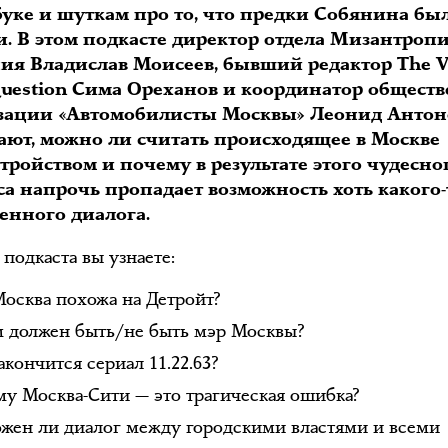
буке и шуткам про то, что предки Собянина бы
и. В этом подкасте директор отдела Мизантроп
ия Владислав Моисеев, бывший редактор The Vi
Question Сима Ореханов и координатор общест
зации «Автомобилисты Москвы» Леонид Антон
ают, можно ли считать происходящее в Москве
тройством и почему в результате этого чудесно
са напрочь пропадает возможность хоть какого-
енного диалога.
 подкаста вы узнаете:
осква похожа на Детройт?
 должен быть/не быть мэр Москвы?
акончится сериал 11.22.63?
у Москва-Сити — это трагическая ошибка?
жен ли диалог между городскими властями и всеми