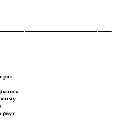
 раз
рытого
росиму
о
 рвут