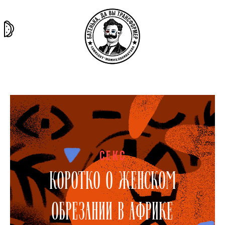
та самая
тёмная
внутри
архив
история
материя
секты
СЕКС
КОРОТКО О ЖЕНСКОМ
ОБРЕЗАНИИ В АФРИКЕ