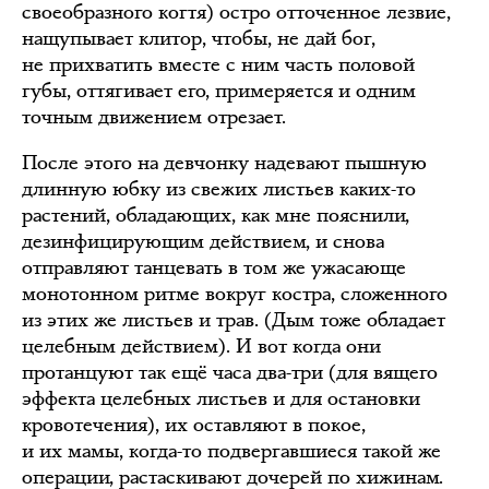
своеобразного когтя) остро отточенное лезвие,
нащупывает клитор, чтобы, не дай бог,
не прихватить вместе с ним часть половой
губы, оттягивает его, примеряется и одним
точным движением отрезает.
После этого на девчонку надевают пышную
длинную юбку из свежих листьев каких-то
растений, обладающих, как мне пояснили,
дезинфицирующим действием, и снова
отправляют танцевать в том же ужасающе
монотонном ритме вокруг костра, сложенного
из этих же листьев и трав. (Дым тоже обладает
целебным действием). И вот когда они
протанцуют так ещё часа два-три (для вящего
эффекта целебных листьев и для остановки
кровотечения), их оставляют в покое,
и их мамы, когда-то подвергавшиеся такой же
операции, растаскивают дочерей по хижинам.