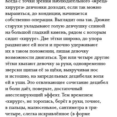
Когда с точки зрения наблюдательного «жреца-
хирурга» девчонки доходят, если так можно
выразиться, до кондиции, начинается
собственно операция. Выглядит она так. Дюжие
старухи укладывают голую девчушку спиной
на большой гладкий камень, рядом с которым
сидит «хирург». Две тётки широко, до упора
раздвигают ей ноги и прочно удерживают
их в таком положении, лишая девочку
возможности двигаться. Три или четыре другие
тётки хватают девочку за руки, одновременно
зверски щипая её за щёки, выкручивая нос
и истошно, на запредельных децибелах вопя
ей в уши. Это отвлекающее сочетание децибел
и боли даёт, поверьте, достаточный
анестезирующий эффект. Тем временем
«хирург», не торопясь, берёт в руки, точнее,
в пальцы, малюсенькое, сантиметра в три-
четыре, слегка искривлённое (в форме