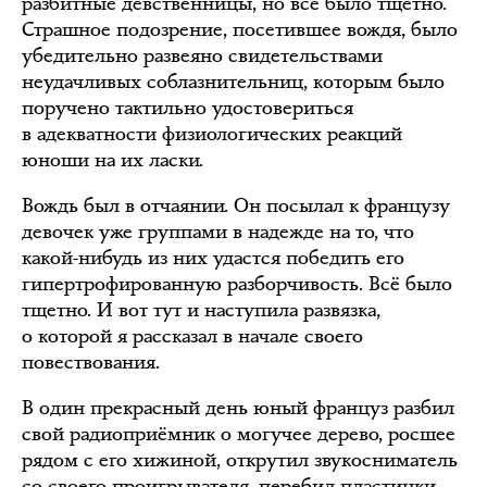
разбитные девственницы, но всё было тщетно.
Страшное подозрение, посетившее вождя, было
убедительно развеяно свидетельствами
неудачливых соблазнительниц, которым было
поручено тактильно удостовериться
в адекватности физиологических реакций
юноши на их ласки.
Вождь был в отчаянии. Он посылал к французу
девочек уже группами в надежде на то, что
какой-нибудь из них удастся победить его
гипертрофированную разборчивость. Всё было
тщетно. И вот тут и наступила развязка,
о которой я рассказал в начале своего
повествования.
В один прекрасный день юный француз разбил
свой радиоприёмник о могучее дерево, росшее
рядом с его хижиной, открутил звукосниматель
со своего проигрывателя, перебил пластинки