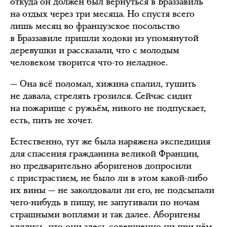
откуда он должен был вернуться в Браззавиль
на отдых через три месяца. Но спустя всего
лишь месяц во французское посольство
в Браззавиле пришли ходоки из упомянутой
деревушки и рассказали, что с молодым
человеком творится что-то неладное.
— Она всё поломал, хижина спалил, тушить
не давала, стрелять грозился. Сейчас сидит
на пожарище с ружьём, никого не подпускает,
есть, пить не хочет.
Естественно, тут же была наряжена экспедиция
для спасения гражданина великой Франции,
но предварительно аборигенов допросили
с пристрастием, не было ли в этом какой-либо
их вины — не заколдовали ли его, не подсыпали
чего-нибудь в пищу, не запугивали по ночам
страшными воплями и так далее. Аборигены
клялись, что они здесь совершенно ни при чём.