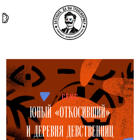
та самая
тёмная
внутри
архив
история
материя
секты
СЕКС
ЮНЫЙ «ОТКОСИВШИЙ»
И ДЕРЕВНЯ ДЕВСТВЕННИЦ