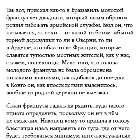
Так вот, приехал как-то в Браззавиль молодой
француз лет двадцати, который таким образом
решил избежать армейской службы. Был он, что
называется, от сохи — из какой-то богом забытой
горной деревушки то ли в Оверни, то ли
в Ардеше, это области во Франции, которые
славятся тупостью местных жителей, как у нас,
скажем, пошехонцы. Мало того, что голова
молодого француза не была обременена
никакими знаниями, так вдобавок до поездки
в Конго он, как впоследствии выяснилось,
вообще из родной деревни не выезжал.
Стали французы гадать да рядить, куда такого
идиота определить, поскольку он ни в чём
не смыслил. Наконец кому-то пришла в голову
блестящая идея: направить его туда, где от него
будет требоваться минимум интеллектуальных