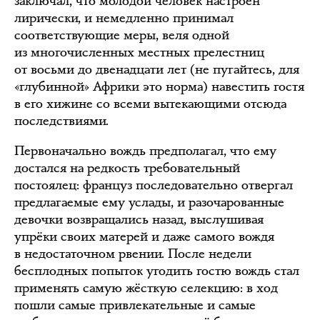
заключал, что молодой человек настроен
лирически, и немедленно принимал
соответствующие меры, веля одной
из многочисленных местных прелестниц
от восьми до двенадцати лет (не пугайтесь, для
«глубинной» Африки это норма) навестить гостя
в его хижине со всеми вытекающими отсюда
последствиями.
Первоначально вождь предполагал, что ему
достался на редкость требовательный
постоялец: француз последовательно отвергал
предлагаемые ему услады, и разочарованные
девочки возвращались назад, выслушивая
упрёки своих матерей и даже самого вождя
в недостаточном рвении. После недели
бесплодных попыток угодить гостю вождь стал
применять самую жёсткую селекцию: в ход
пошли самые привлекательные и самые