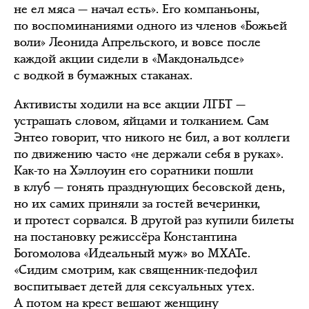
не ел мяса — начал есть». Его компаньоны,
по воспоминаниями одного из членов «Божьей
воли» Леонида Апрельского, и вовсе после
каждой акции сидели в «Макдональдсе»
с водкой в бумажных стаканах.
Активисты ходили на все акции ЛГБТ —
устрашать словом, яйцами и толканием. Сам
Энтео говорит, что никого не бил, а вот коллеги
по движению часто «не держали себя в руках».
Как-то на Хэллоуин его соратники пошли
в клуб — гонять празднующих бесовской день,
но их самих приняли за гостей вечеринки,
и протест сорвался. В другой раз купили билеты
на постановку режиссёра Константина
Богомолова «Идеальный муж» во МХАТе.
«Сидим смотрим, как священник-педофил
воспитывает детей для сексуальных утех.
А потом на крест вешают женщину