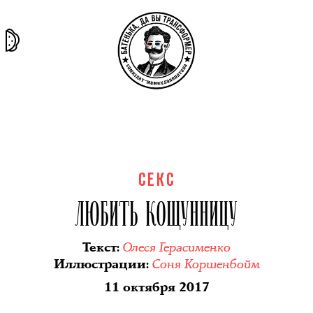
та самая
тёмная
внутри
архив
история
материя
секты
СЕКС
ЛЮБИТЬ КОЩУННИЦУ
Олеся Герасименко
Текст
:
Соня Коршенбойм
Иллюстрации
:
11 октября 2017