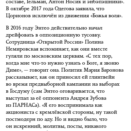
составе, Гельман, Антон Носик и энбэпэшники».
В октябре 2017 года Одегова заявила, что
Цорионов исключён из движения «Божья воля».
В 2016 году Энтео действительно начал
дрейфовать в оппозиционную тусовку.
Сотрудница «Открытой России» Полина
Немировская вспоминает, как они вместе
гуляли по московским церквям. «С тех пор,
когда мне что-то нужно узнать о Боге, я звоню
Диме», — говорит она. Политик Мария Баронова
рассказывает, как он приносил ей глинтвейн
во время предвыборной кампании на выборах
в Госдуму (сам Энтео оговаривается, что
выступал за её оппонента Андрея Зубова
из ПАРНАСа). «Я его воспринимала как
акциониста с кремлёвской стороны, ну такой
постмодерн по аду. Но и видно было, что
он искренний, молитвы, посты, никакого