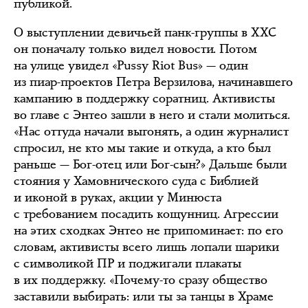
публикой.
О выступлении девичьей панк-группы в ХХС
он поначалу только видел новости. Потом
на улице увидел «Pussy Riot Bus» — один
из пиар-проектов Петра Верзилова, начинавшего
кампанию в поддержку соратниц. Активисты
во главе с Энтео зашли в него и стали молиться.
«Нас оттуда начали выгонять, а один журналист
спросил, не кто мы такие и откуда, а кто был
раньше — Бог-отец или Бог-сын?» Дальше были
стояния у Хамовнического суда с Библией
и иконой в руках, акции у Минюста
с требованием посадить кощунниц. Агрессии
на этих сходках Энтео не припоминает: по его
словам, активисты всего лишь лопали шарики
с символикой ПР и поджигали плакаты
в их поддержку. «Почему-то сразу общество
заставили выбирать: или ты за танцы в Храме