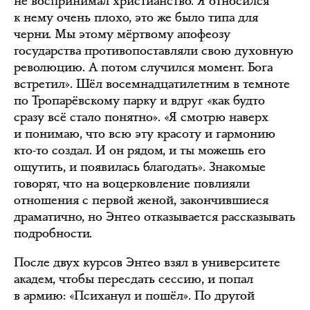
не воспринимал христианство. Я относился
к нему очень плохо, это же было типа для
черни. Мы этому мёртвому апофеозу
государства противопоставляли свою духовную
революцию. А потом случился момент. Бога
встретил». Шёл восемнадцатилетним в темноте
по Тропарёвскому парку и вдруг «как будто
сразу всё стало понятно». «Я смотрю наверх
и понимаю, что всю эту красоту и гармонию
кто-то создал. И он рядом, и ты можешь его
ощутить, и появилась благодать». Знакомые
говорят, что на воцерковление повлияли
отношения с первой женой, закончившиеся
драматично, но Энтео отказывается рассказывать
подробности.
После двух курсов Энтео взял в университете
академ, чтобы пересдать сессию, и попал
в армию: «Психанул и пошёл». По другой