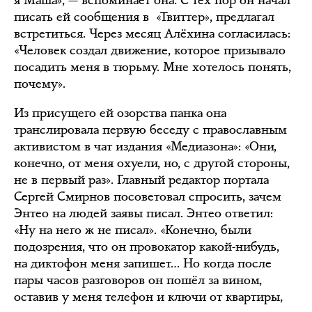
я Маша», — вспоминает она. С тех пор он начал
писать ей сообщения в «Твиттер», предлагал
встретиться. Через месяц Алёхина согласилась:
«Человек создал движение, которое призывало
посадить меня в тюрьму. Мне хотелось понять,
почему».
Из присущего ей озорства панка она
транслировала первую беседу с православным
активистом в чат издания «Медиазона»: «Они,
конечно, от меня охуели, но, с другой стороны,
не в первый раз». Главный редактор портала
Сергей Смирнов посоветовал спросить, зачем
Энтео на людей заявы писал. Энтео ответил:
«Ну на него ж не писал». «Конечно, были
подозрения, что он провокатор какой-нибудь,
на диктофон меня запишет… Но когда после
пары часов разговоров он пошёл за вином,
оставив у меня телефон и ключи от квартиры,