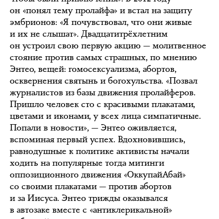
он «понял тему пролайфа» и встал на защиту
эмбрионов: «Я почувствовал, что они живые
и их не слышат». Двадцатитрёхлетним
он устроил свою первую акцию — молитвенное
стояние против самых страшных, по мнению
Энтео, вещей: гомосексуализма, абортов,
осквернения святынь и богохульства. «Позвал
журналистов из базы движения пролайферов.
Пришло человек сто с красивыми плакатами,
цветами и иконами, у всех лица симпатичные.
Попали в новости», — Энтео оживляется,
вспоминая первый успех. Вдохновившись,
равнодушные к политике активисты начали
ходить на популярные тогда митинги
оппозиционного движения «ОккупайАбай»
со своими плакатами — против абортов
и за Иисуса. Энтео трижды оказывался
в автозаке вместе с «антиклерикальной»