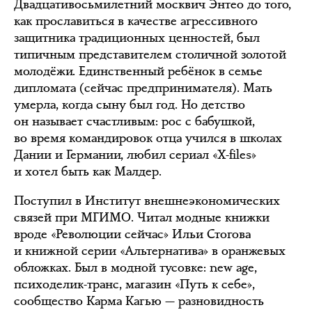
Двадцативосьмилетний москвич Энтео до того,
как прославиться в качестве агрессивного
защитника традиционных ценностей, был
типичным представителем столичной золотой
молодёжи. Единственный ребёнок в семье
дипломата (сейчас предпринимателя). Мать
умерла, когда сыну был год. Но детство
он называет счастливым: рос с бабушкой,
во время командировок отца учился в школах
Дании и Германии, любил сериал «Х-files»
и хотел быть как Малдер.
Поступил в Институт внешнеэкономических
связей при МГИМО. Читал модные книжки
вроде «Революции сейчас» Ильи Стогова
и книжной серии «Альтернатива» в оранжевых
обложках. Был в модной тусовке: new age,
психоделик-транс, магазин «Путь к себе»,
сообщество Карма Кагью — разновидность