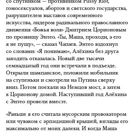
со спутником — противником Pussy Riot,
гомосексуалов, абортов и светского государства,
разрушителем выставок современного
искусства, лидером радикального православного
движения «Божья воля» Дмитрием Цорионовым
по прозвищу Энтео. «Ты, Маша, проходи, а его
я не пущу», — сказал Чапаев. Энтео вздохнул
со словами: «Я понимаю», Алёхина без друга
заходить отказалась. Новый две тысячи
семнадцатый год они встречали в подъезде.
Открыли шампанское, положили мобильник
на ступеньки и смотрели на Путина сверху
вниз. Потом поехали на Немцов мост, а затем
к Цорионову домой. Наступивший год Алёхина
с Энтео провели вместе.
«Раньше я его считала мусорским провокатором
или чуваком с эрпэцэшной крышей, взгляды его
максимально от моих далеки. И когда Маша