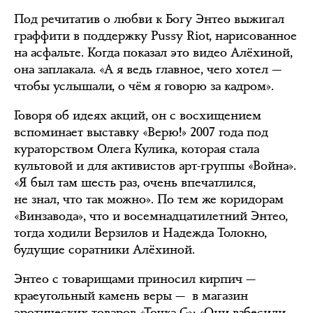
Под речитатив о любви к Богу Энтео выжигал
граффити в поддержку Pussy Riot, нарисованное
на асфальте. Когда показал это видео Алёхиной,
она заплакала. «А я ведь главное, чего хотел —
чтобы услышали, о чём я говорю за кадром».
Говоря об идеях акций, он с восхищением
вспоминает выставку «Верю!» 2007 года под
кураторством Олега Кулика, которая стала
культовой и для активистов арт-группы «Война».
«Я был там шесть раз, очень впечатлился,
не знал, что так можно». По тем же коридорам
«Винзавода», что и восемнадцатилетний Энтео,
тогда ходили Верзилов и Надежда Толокно,
будущие соратники Алёхиной.
Энтео с товарищами приносил кирпич —
краеугольный камень веры — в магазин
эротических товаров «Точка G»: «Они взбесили