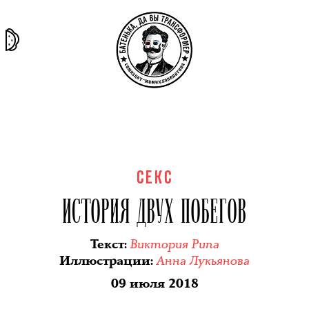
та самая
тёмная
внутри
архив
история
материя
секты
СЕКС
ИСТОРИЯ ДВУХ ПОБЕГОВ
Виктория Рипа
Текст
:
Анна Лукьянова
Иллюстрации
:
09 июля 2018