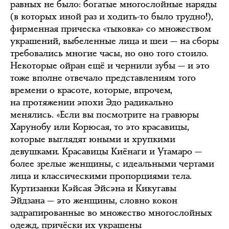
равных не было: богатые многослойные наряды
(в которых иной раз и ходить-то было трудно!),
фирменная прическа «тыковка» со множеством
украшений, выбеленные лица и шеи — на сборы
требовались многие часы, но оно того стоило.
Некоторые ойран ещё и чернили зубы — и это
тоже вполне отвечало представлениям того
времени о красоте, которые, впрочем,
на протяжении эпохи Эдо радикально
менялись. «Если вы посмотрите на гравюры
Харунобу или Корюсая, то это красавицы,
которые выглядят юными и хрупкими
девушками. Красавицы Киёнаги и Утамаро —
более зрелые женщины, с идеальными чертами
лица и классическими пропорциями тела.
Куртизанки Кэйсая Эйсэна и Кикугавы
Эйдзана — это женщины, словно кокон
задрапированные во множество многослойных
одежд, причёски их украшены