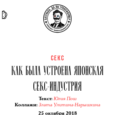
та самая
тёмная
внутри
архив
история
материя
секты
СЕКС
КАК БЫЛА УСТРОЕНА ЯПОНСКАЯ
СЕКС-ИНДУСТРИЯ
Юлия Пош
Текст
:
Злата Улитина-Нарышкина
Коллажи
:
25 октября 2018