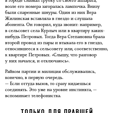
в городе снимал трубку со своего аппарата,
возле его номера загоралась лампочка. Внизу
были спаренные шнуры. Один из них Вера
Жилинская вставляла в гнездо и слушала
абонента. Он говорил, куда звонит: например,
в сельсовет села Курлыч или в квартиру каких-
нибудь Петровых. Тогда Вера Степановна брала
второй провод из пары и втыкала его в гнездо,
относившееся к сельсовету или, соответственно,
к квартире Петровых. «Слышу, что разговор
у них начался, и отключаюсь».
Райком партии и милиция обслуживались,
конечно, в первую очередь.
— Если оттуда вызов, то сразу кидаешься
соединять. Это уже на уровне инстинкта, —
вспоминает телефонистка.
ТОЛЬКО ДЛЯ ПРАВШЕЙ