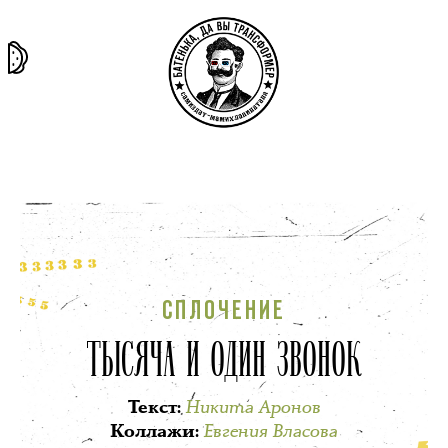
та самая
тёмная
внутри
архив
история
материя
секты
СПЛОЧЕНИЕ
ТЫСЯЧА И ОДИН ЗВОНОК
Никита Аронов
Текст
:
Евгения Власова
Коллажи
: