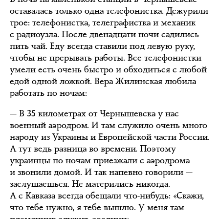
оставалась только одна телефонистка. Дежурили
трое: телефонистка, телеграфистка и механик
с радиоузла. После двенадцати ночи садились
пить чай. Еду всегда ставили под левую руку,
чтобы не прерывать работы. Все телефонистки
умели есть очень быстро и обходиться с любой
едой одной ложкой. Вера Жилинская любила
работать по ночам:
— В 35 километрах от Чернышевска у нас
военный аэродром. И там служило очень много
народу из Украины и Европейской части России.
А тут ведь разница во времени. Поэтому
украинцы по ночам приезжали с аэродрома
и звонили домой. И так напевно говорили —
заслушаешься. Не матерились никогда.
А с Кавказа всегда обещали что-нибудь: «Скажи,
что тебе нужно, я тебе вышлю. У меня там
племянник служит, соедини».