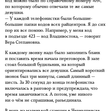
код можно было по справочному номеру «09»,
по которому обычно отвечали те же самые
девушки.
— У каждой телефонистки были большие-
большие папки кодов всех райцентров. Я до сих
пор их все помню. Например, у меня код
в подъезде 423 — код Владивостока, — говорит
Вера Степановна.
К каждому звонку надо было заполнить бланк
и поставить время начала переговоров. В зале
стоял большой будильник, на который
ориентировались все девушки. Самый короткий
звонок был три минуты, самый длинный —
шесть. За 30 секунд до конца телефонистка
включалась в разговор и предупреждала, что
время заканчивается. А потом, уже никого
ни о чём не спрашивая, разъединяла.
В ночь на маленькой станции в Чернышевске