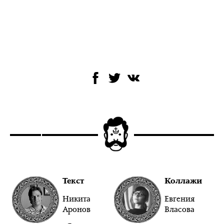
Текст
Коллажи
Никита
Евгения
Аронов
Власова