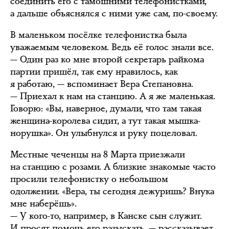
соединить его с тамошними телефонистками,
а дальше объяснялся с ними уже сам, по-своему.
В маленьком посёлке телефонистка была
уважаемым человеком. Ведь её голос знали все.
— Один раз ко мне второй секретарь райкома
партии пришёл, так ему нравилось, как
я работаю, — вспоминает Вера Степановна.
— Приехал к нам на станцию. А я же маленькая.
Говорю: «Вы, наверное, думали, что там такая
женщина-королева сидит, а тут такая мышка-
норушка». Он улыбнулся и руку поцеловал.
Местные чеченцы на 8 Марта приезжали
на станцию с розами. А близкие знакомые часто
просили телефонистку о небольшом
одолжении. «Вера, ты сегодня дежуришь? Внука
мне наберёшь».
— У кого-то, например, в Канске сын служит.
И просят помочь его разыскать, — рассказывает