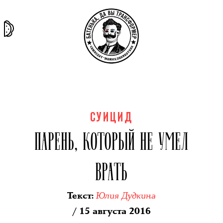
та самая
тёмная
внутри
архив
история
материя
секты
СУИЦИД
ПАРЕНЬ, КОТОРЫЙ НЕ УМЕЛ
ВРАТЬ
Юлия Дудкина
Текст
:
/ 15 августа 2016