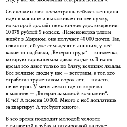
Со словами «вот посмотришь сейчас» женщина
идёт к машине и вытаскивает из неё сумку,
из которой достаёт пенсионное удостоверение:
10 078 рублей 9 копеек. «Пенсионерка рядом
живёт в Мирном, она получает 40 000 почти. Так,
извините, ей уже семьдесят с лишним, у неё
какие-то надбавки, „Ветеран труда“ — книжечка,
которую горисполком давал когда-то. В наше
время это дают только по блату, великим людям.
Все великие люди у нас — ветераны, а тот, кто
отработал тружеником сорок лет, — ничего,
не ветеран. У меня лежит где-то корочка
в машине — „Ветеран алмазной компании“.
И чё? А пенсия 10 000. Много с неё доплатишь
за квартиру? А требуют много».
В это время подходит молодой человек
с сигаретой в зубах и татуировкой на руке: