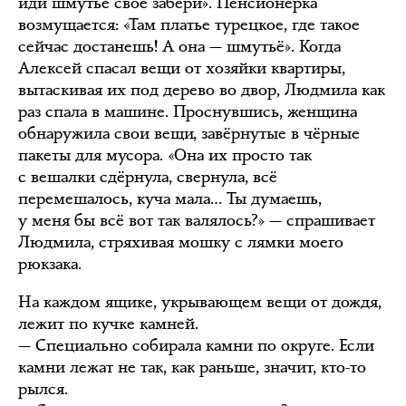
иди шмутьё своё забери». Пенсионерка
возмущается: «Там платье турецкое, где такое
сейчас достанешь! А она — шмутьё». Когда
Алексей спасал вещи от хозяйки квартиры,
вытаскивая их под дерево во двор, Людмила как
раз спала в машине. Проснувшись, женщина
обнаружила свои вещи, завёрнутые в чёрные
пакеты для мусора. «Она их просто так
с вешалки сдёрнула, свернула, всё
перемешалось, куча мала… Ты думаешь,
у меня бы всё вот так валялось?» — спрашивает
Людмила, стряхивая мошку с лямки моего
рюкзака.
На каждом ящике, укрывающем вещи от дождя,
лежит по кучке камней.
— Специально собирала камни по округе. Если
камни лежат не так, как раньше, значит, кто-то
рылся.