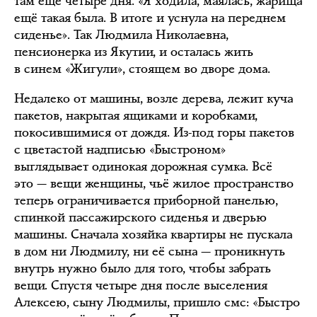
там ещё четыре дня. «Я ходила, маялась, жарища
ещё такая была. В итоге и уснула на переднем
сиденье». Так Людмила Николаевна,
пенсионерка из Якутии, и осталась жить
в синем «Жигули», стоящем во дворе дома.
Недалеко от машины, возле дерева, лежит куча
пакетов, накрытая ящиками и коробками,
покосившимися от дождя. Из-под горы пакетов
с цветастой надписью «Быстроном»
выглядывает одинокая дорожная сумка. Всё
это — вещи женщины, чьё жилое пространство
теперь ограничивается приборной панелью,
спинкой пассажирского сиденья и дверью
машины. Сначала хозяйка квартиры не пускала
в дом ни Людмилу, ни её сына — проникнуть
внутрь нужно было для того, чтобы забрать
вещи. Спустя четыре дня после выселения
Алексею, сыну Людмилы, пришло смс: «Быстро