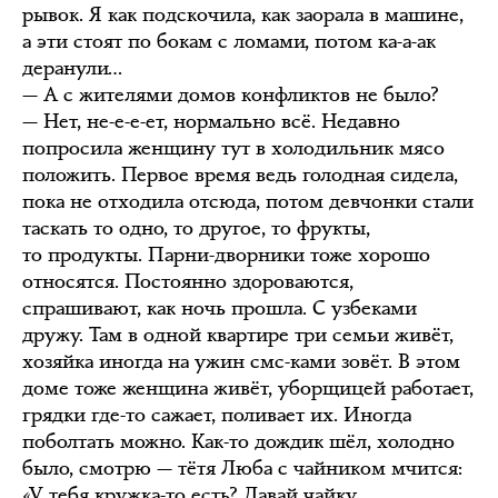
рывок. Я как подскочила, как заорала в машине,
а эти стоят по бокам с ломами, потом ка-а-ак
деранули…
— А с жителями домов конфликтов не было?
— Нет, не-е-е-ет, нормально всё. Недавно
попросила женщину тут в холодильник мясо
положить. Первое время ведь голодная сидела,
пока не отходила отсюда, потом девчонки стали
таскать то одно, то другое, то фрукты,
то продукты. Парни-дворники тоже хорошо
относятся. Постоянно здороваются,
спрашивают, как ночь прошла. С узбеками
дружу. Там в одной квартире три семьи живёт,
хозяйка иногда на ужин смс-ками зовёт. В этом
доме тоже женщина живёт, уборщицей работает,
грядки где-то сажает, поливает их. Иногда
поболтать можно. Как-то дождик шёл, холодно
было, смотрю — тётя Люба с чайником мчится:
«У тебя кружка-то есть? Давай чайку