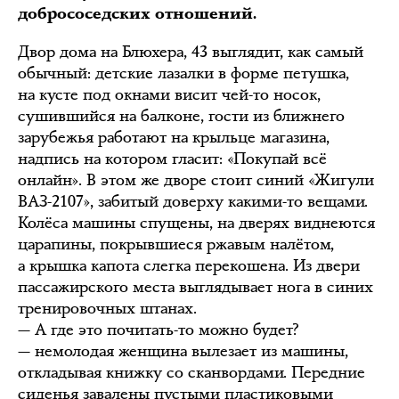
добрососедских отношений.
Двор дома на Блюхера, 43 выглядит, как самый
обычный: детские лазалки в форме петушка,
на кусте под окнами висит чей-то носок,
сушившийся на балконе, гости из ближнего
зарубежья работают на крыльце магазина,
надпись на котором гласит: «Покупай всё
онлайн». В этом же дворе стоит синий «Жигули
ВАЗ-2107», забитый доверху какими-то вещами.
Колёса машины спущены, на дверях виднеются
царапины, покрывшиеся ржавым налётом,
а крышка капота слегка перекошена. Из двери
пассажирского места выглядывает нога в синих
тренировочных штанах.
— А где это почитать-то можно будет?
— немолодая женщина вылезает из машины,
откладывая книжку со сканвордами. Передние
сиденья завалены пустыми пластиковыми