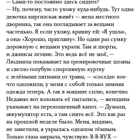
— Сами-то постоянно здесь сидите?
— Ну, почему, часто ухожу куда-нибудь. Тут одна
девочка киргизская живёт — жена местного
дворника, так она поглядывает за вещами
частенько. Я если ухожу, крикну ей: «Я ушла»,
а она: «Хорошо, пригляну». Но один раз сумку
дорожную с вещами украли. Там и шорты,
и джинсы летние. Это ведь всё не моё, —
Людмила показывает на тренировочные штаны
и светло-голубую спортивную куртку
с зелёными пятнами от травы, — «соседи» кое-
что одолжили, у меня с собой только зимняя
одежда теперь. А так в машине сплю, конечно.
Недавно вот взломать её пытались, — женщина
указывает на перекошенный капот. — Думали,
аккумулятор есть, а там снято всё. Это как раз
на прошлой неделе было. Меня, видимо,
не заметили, я укрылась одеялом тёмным.
Только глаза закрыла, чувствую: В-В-ВУХ —