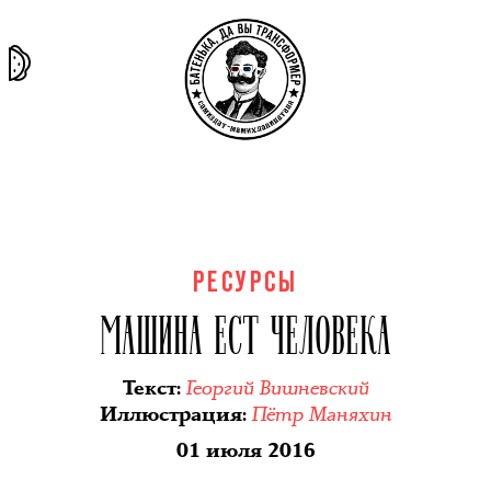
та самая
тёмная
внутри
архив
история
материя
секты
РЕСУРСЫ
МАШИНА ЕСТ ЧЕЛОВЕКА
Георгий Вишневский
Текст
:
Пётр Маняхин
Иллюстрация
:
01 июля 2016