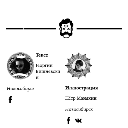
Текст
Георгий
Вишневски
й
Иллюстрация
Новосибирск
Пётр Маняхин
Новосибирск