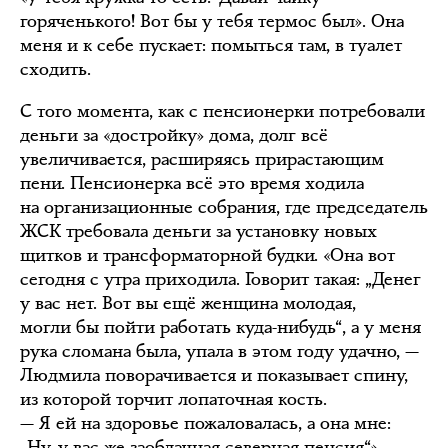
горяченького! Вот бы у тебя термос был». Она
меня и к себе пускает: помыться там, в туалет
сходить.
С того момента, как с пенсионерки потребовали
деньги за «достройку» дома, долг всё
увеличивается, расширяясь прирастающим
пени. Пенсионерка всё это время ходила
на организационные собрания, где председатель
ЖСК требовала деньги за установку новых
щитков и трансформаторной будки. «Она вот
сегодня с утра приходила. Говорит такая: „Денег
у вас нет. Вот вы ещё женщина молодая,
могли бы пойти работать куда-нибудь“, а у меня
рука сломана была, упала в этом году удачно, —
Людмила поворачивается и показывает спину,
из которой торчит лопаточная кость.
— Я ей на здоровье пожаловалась, а она мне:
„Ну, у вас же заоблачная северная пенсия“».