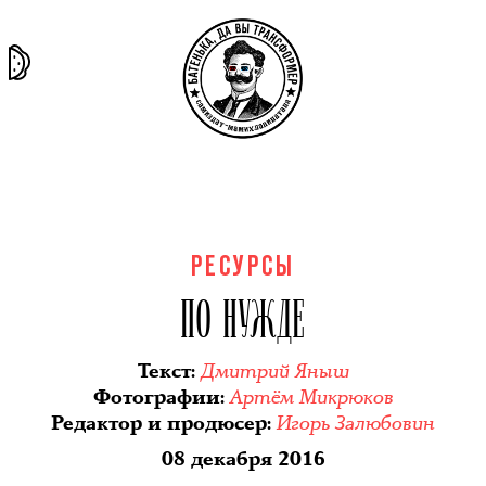
та самая
тёмная
внутри
архив
история
материя
секты
РЕСУРСЫ
ПО НУЖДЕ
Дмитрий Яныш
Текст
:
Артём Микрюков
Фотографии
:
Игорь Залюбовин
Редактор и продюсер
:
08 декабря 2016