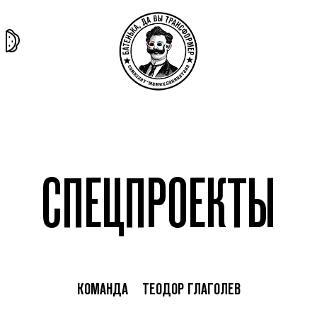
та самая
тёмная
внутри
архив
история
материя
секты
СПЕЦПРОЕКТЫ
КОМАНДА
ТЕОДОР ГЛАГОЛЕВ