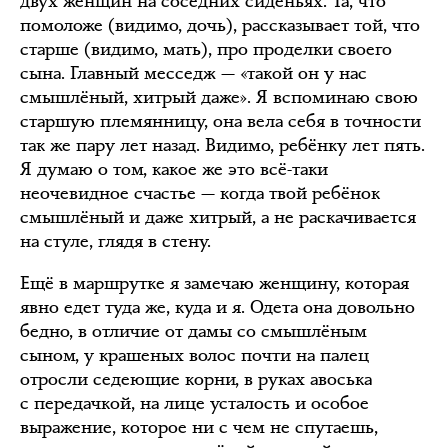
двух женщин на соседних сиденьях. Та, что
помоложе (видимо, дочь), рассказывает той, что
старше (видимо, мать), про проделки своего
сына. Главный месседж — «такой он у нас
смышлёный, хитрый даже». Я вспоминаю свою
старшую племянницу, она вела себя в точности
так же пару лет назад. Видимо, ребёнку лет пять.
Я думаю о том, какое же это всё-таки
неочевидное счастье — когда твой ребёнок
смышлёный и даже хитрый, а не раскачивается
на стуле, глядя в стену.
Ещё в маршрутке я замечаю женщину, которая
явно едет туда же, куда и я. Одета она довольно
бедно, в отличие от дамы со смышлёным
сыном, у крашеных волос почти на палец
отросли седеющие корни, в руках авоська
с передачкой, на лице усталость и особое
выражение, которое ни с чем не спутаешь,