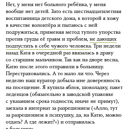
Нет, у меня нет больного ребёнка, у меня
вообще нет детей. Зато есть шестнадцатилетняя
воспитанница детского дома, к которой я хожу
в качестве волонтёра и пытаюсь с ней
подружиться, применяя метод тупого упорства
против груды её травм и проблем,
не дающих
подпустить к себе чужого человека
. Три недели
назад Катя в очередной раз ввязалась в драку
со старшим мальчиком. Так как на дворе весна,
Катю после этого отправили в больницу.
Перестраховались. А то мало ли что. Через
неделю наш куратор добыла мне доверенность
на посещение. Я купила яблок, шоколадку, пакет
леденцов (обязательно в заводской упаковке
с указанием срока годности, иначе не примут),
заехала в интернат за разрешением («Алло, тут
за разрешением в психушку, да, на Катю, можно
отдать? А где лежит?») и отправилась
в больницу.