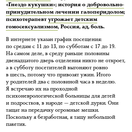
«
Гнездо кукушки
»; история о
добровольно-
принудительном лечении галоперидолом
;
психотерапевт
угрожает детским
гомосексуализмом
, Россия, ад, боль.
В интернете указан график посещения:
по средам с 11 до 13, по субботам с 17 до 19.
На самом деле, в среду раньше половины
двенадцатого дверь отделения никто не откроет,
а в субботу посетителей выгоняют ровно
в шесть, потому что привозят ужин. Итого
у родителей два с половиной часа в неделю.
Я встречаю их на проходной
психоневрологической больницы для детей
и подростков, в народе — детской дурки. Они
тащат на передачку огромные мешки.
Поскольку я безработная, я тащу небольшой
пакетик.