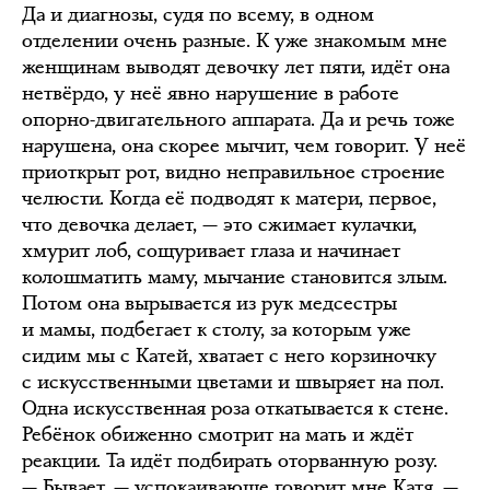
Да и диагнозы, судя по всему, в одном
отделении очень разные. К уже знакомым мне
женщинам выводят девочку лет пяти, идёт она
нетвёрдо, у неё явно нарушение в работе
опорно-двигательного аппарата. Да и речь тоже
нарушена, она скорее мычит, чем говорит. У неё
приоткрыт рот, видно неправильное строение
челюсти. Когда её подводят к матери, первое,
что девочка делает, — это сжимает кулачки,
хмурит лоб, сощуривает глаза и начинает
колошматить маму, мычание становится злым.
Потом она вырывается из рук медсестры
и мамы, подбегает к столу, за которым уже
сидим мы с Катей, хватает с него корзиночку
с искусственными цветами и швыряет на пол.
Одна искусственная роза откатывается к стене.
Ребёнок обиженно смотрит на мать и ждёт
реакции. Та идёт подбирать оторванную розу.
— Бывает, — успокаивающе говорит мне Катя, —