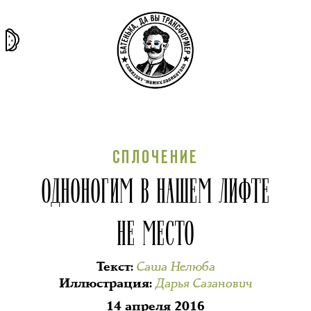
та самая
тёмная
внутри
архив
история
материя
секты
СПЛОЧЕНИЕ
ОДНОНОГИМ В НАШЕМ ЛИФТЕ
НЕ МЕСТО
Саша Нелюба
Текст
:
Дарья Сазанович
Иллюстрация
:
14 апреля 2016