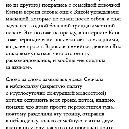
но из другого) подрались с семейной девочкой.
Катина версия такова: они с Викой укладывали
малышей, которые не спали после отбоя, а спят
здесь все в одной большой тридцатиместной
палате. Это похоже на правду, в интернате Катя
тоже периодически послеживает за младшими,
когда её просят. Взрослая семейная девочка Яна
стала возмущаться, чего это они тут
раскомандовались, и вообще «не следила
за языком».
Слово за слово завязалась драка. Сначала
в наблюдалку (закрытую палату
с круглосуточно дежурящей медсестрой)
хотели отправить всех троих, потом, видимо,
поняли, что драка просто переместится туда,
поэтому разделили эту троицу, отправив
в наблюдалку только семейную, а этим двум
вкатив по уколу, так что они проспали почти