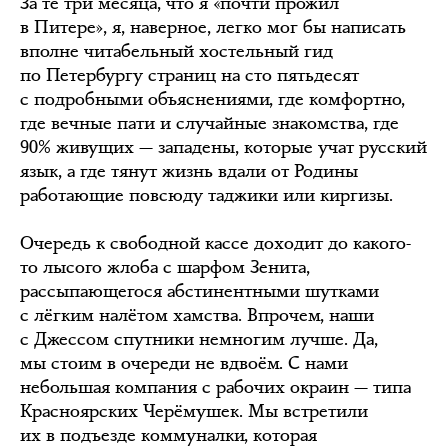
За те три месяца, что я «почти прожил
в Питере», я, наверное, легко мог бы написать
вполне читабельный хостельный гид
по Петербургу страниц на сто пятьдесят
с подробными объяснениями, где комфортно,
где вечные пати и случайные знакомства, где
90% живущих — западены, которые учат русский
язык, а где тянут жизнь вдали от Родины
работающие повсюду таджики или киргизы.
Очередь к свободной кассе доходит до какого-
то лысого жлоба с шарфом Зенита,
рассыпающегося абстинентными шутками
с лёгким налётом хамства. Впрочем, наши
с Джессом спутники немногим лучше. Да,
мы стоим в очереди не вдвоём. С нами
небольшая компания с рабочих окраин — типа
Красноярских Черёмушек. Мы встретили
их в подъезде коммуналки, которая