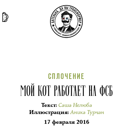
та самая
тёмная
внутри
архив
история
материя
секты
СПЛОЧЕНИЕ
МОЙ КОТ РАБОТАЕТ НА ФСБ
Саша Нелюба
Текст
:
Аника Турчан
Иллюстрация
:
17 февраля 2016