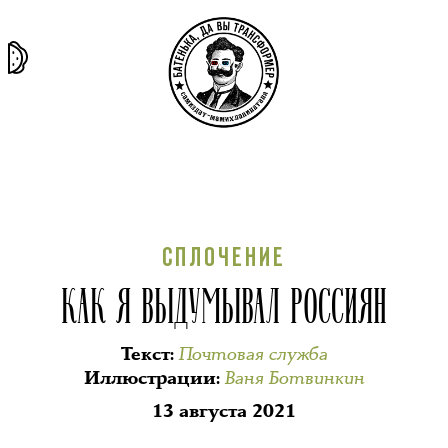
та самая
тёмная
внутри
архив
история
материя
секты
СПЛОЧЕНИЕ
КАК Я ВЫДУМЫВАЛ РОССИЯН
Почтовая служба
Текст
:
Ваня Ботвинкин
Иллюстрации
:
13 августа 2021