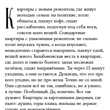
К
вартиры с новым ремонтом, где живут
молодые семьи: на позитиве, хотят
общаться, пахнут кофе, сидят
расслабленно, подогнув под себя ноги,
совсем мало вещей. Стандартные
квартиры с ушатанным ремонтом: не сильно
хотят впускать чужих, а когда впускают,
немедленно стараются накормить, пахнут едой,
вещей много. Балабановская жесть в квартирах,
где долго и тяжело болеют: запах несвежих
пелёнок, сидят напряжённые. Ты через 15 минут
уходишь, а они остаются. Думаешь, что это про
кого угодно, но не про меня. Точно не со мной.
Они сделали всё не так, ошиблись, но я умнее,
я лучше. Особенный. Да, конечно. Все так
думают. Квартиры за картонными дверями, где
пьют: душно, горы хлама, жильцы не держат
голову, как новорождённые.