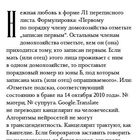
Н
ежная любовь к форме Л1 переписного
листа. Формулировка: «Первому
по порядку члену домохозяйства отметьте
„записан первым“. Остальным членам
домохозяйства отметьте, кем он (она)
приходится тому, кто записан первым. Если
мать (или отец) этого лица проживает с ним
в одном домохозяйстве, то проставьте
порядковый номер из зоны Б, под которым
записана мать (или отец) опрашиваемого». Или:
«Отметьте подсказ, соответствующий
состоянию в браке на 14 октября 2010 года». №
матери, № супруга. Google.Translate
не переводит канцелярит на человеческий.
Алгоритмы нейросетей не могут
в трансцендентность. Канцелярит трактуют, как
Евангелие. Если бюрократов заставить говорить
на человеческом, то будет раскол, как после