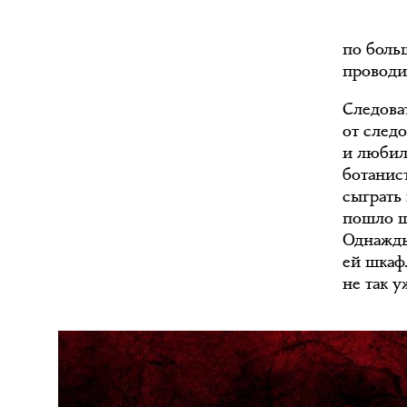
по боль
проводи
Следова
от след
и любил
ботанист
сыграть 
пошло шу
Однажды
ей шкаф.
не так у