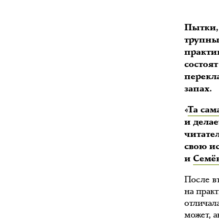
Пытки,
трупны
практик
состоят
перекл
запах.
«
Та сам
и дела
читате
свою и
и
Семё
После в
на практ
отличала
может, 