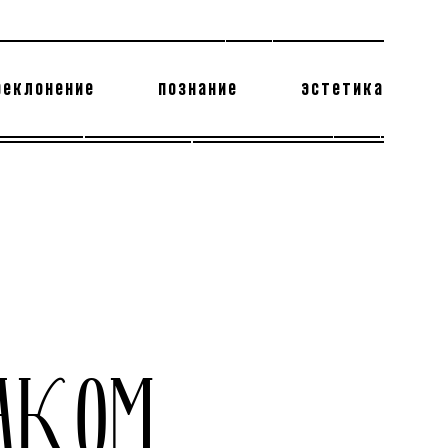
реклонение
познание
эстетика
178 бесполезных фактов
теодор глаголев
ДАКОМ