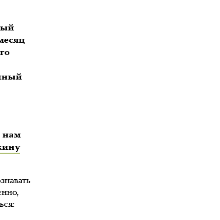
вый
месяц
его
упный
я
ь нам
кину
знавать
енно,
ься: