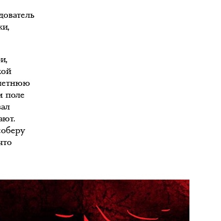
дователь
ки,
и,
кой
илетнюю
м поле
вал
ают.
соберу
что