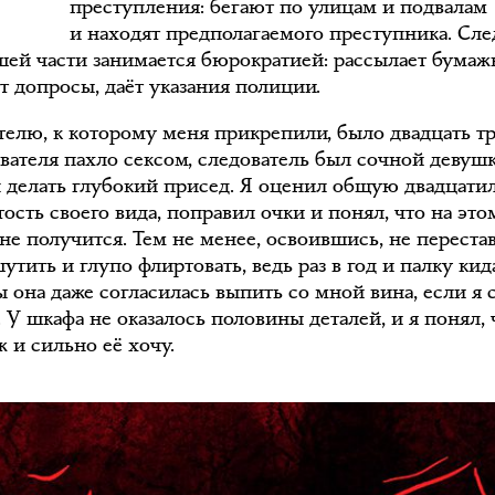
преступления: бегают по улицам и подвалам
и находят предполагаемого преступника. Сле
шей части занимается бюрократией: рассылает бумаж
т допросы, даёт указания полиции.
телю, к которому меня прикрепили, было двадцать тр
ователя пахло сексом, следователь был сочной девуш
 делать глубокий присед. Я оценил общую двадцат
ость своего вида, поправил очки и понял, что на это
не получится. Тем не менее, освоившись, не переста
тить и глупо флиртовать, ведь раз в год и палку кид
 она даже согласилась выпить со мной вина, если я 
 У шкафа не оказалось половины деталей, и я понял, 
ж и сильно её хочу.