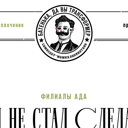
сплочение
п
утри секты
архив
ФИЛИАЛЫ АДА
Я НЕ СТАЛ СЛЕ