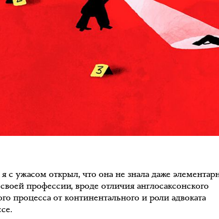
 я с ужасом открыл, что она не знала даже элементар
 своей профессии, вроде отличия англосаксонского
ого процесса от континентального и роли адвоката
се.