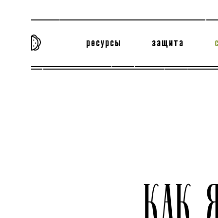
ресурсы
защита
та самая история
тёмная материя
вн
КАК 