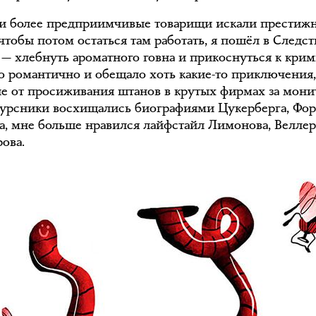
и более предприимчивые товарищи искали престиж
чтобы потом остаться там работать, я пошёл в Следс
 — хлебнуть ароматного говна и прикоснуться к крим
о романтично и обещало хоть какие-то приключения
ие от просиживания штанов в крутых фирмах за мони
урсники восхищались биографиями Цукерберга, Фор
а, мне больше нравился лайфстайл Лимонова, Веллер
ова.