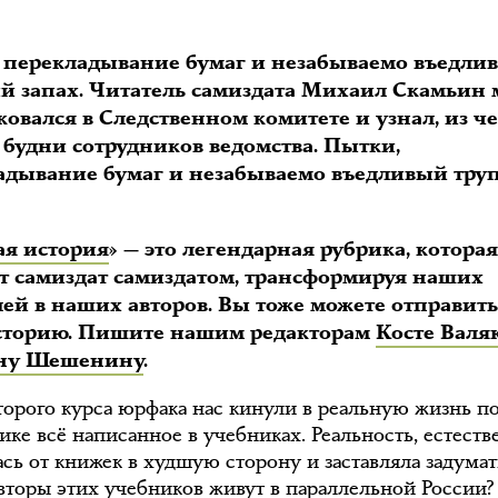
 перекладывание бумаг и незабываемо въедли
й запах. Читатель самиздата Михаил Скамьин 
овался в Следственном комитете и узнал, из ч
 будни сотрудников ведомства. Пытки,
адывание бумаг и незабываемо въедливый тр
ая история
» — это легендарная рубрика, котора
ет самиздат самиздатом, трансформируя наших
лей в наших авторов. Вы тоже можете отправит
сторию. Пишите нашим редакторам
Косте Валя
ну Шешенину
.
торого курса юрфака нас кинули в реальную жизнь по
ике всё написанное в учебниках. Реальность, естеств
сь от книжек в худшую сторону и заставляла задумат
авторы этих учебников живут в параллельной России?