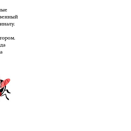
ные
твенный
иналу.
,
тором.
да
а