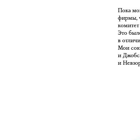
Пока мо
фирмы, 
комитет
Это был
в отлич
Мои сок
и Джобс
и Невзор