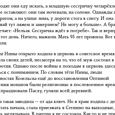
ходят они еду искать, а младшую сестричку четырёх
бе оставляют: они там ночевали, на соломе. Однажды
ратом, а на улице зима, у дороги стога в снегу. И она
авай тут ляжем и замерзнем? Не могу я больше». А бр
ечает: «Нельзя. Сестричка ждёт в погребе». Так и верн
тот день. Ничего, выжили. Мать 95 лет прожила. Вот 
ли.
ти Нины открыто ходила в церковь в советское время
ла своих детей, несмотря на то, что её муж состоял в
ротив. Однако после войны к походам в церковь здес
ься с пониманием. По словам тёти Нины, люди
тностях Козельска ещё до восстановления Оптиной
ения монахов были религиозны: в послевоенное врем
 праздновали Пасху, гуляли всей деревней.
 такая заводила — от ада ключ. Но в храм ходила с де
тать начала, стала приезжать в Стенино на выходные,
ь заглядывала. В партии я не состояла. Как-то и не п