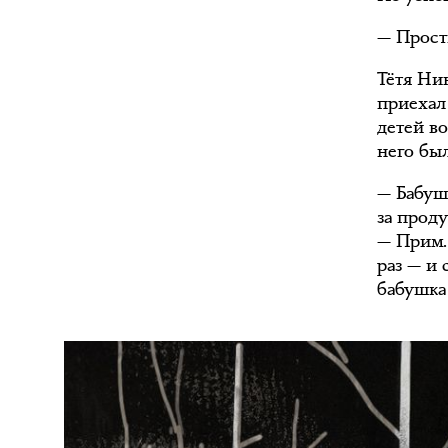
— Прости
Тётя Нин
приехал
детей в
него бы
— Бабушк
за прод
— Прим. 
раз — и 
бабушка 