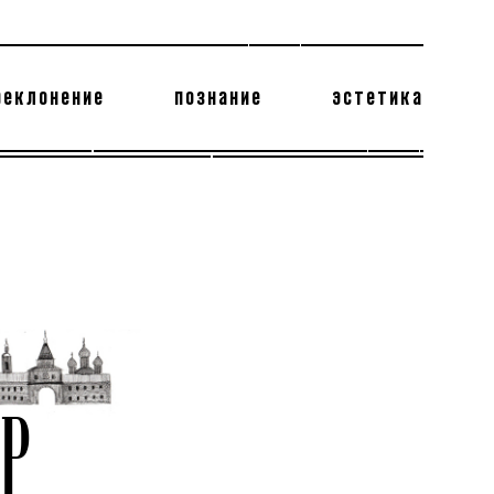
реклонение
познание
эстетика
178 бесполезных фактов
теодор глаголев
Р