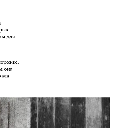
ц
ерых
ны для
дорожке.
м она
жала