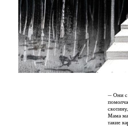
— Они с
помолчав
скотину
Мама ма
такие к