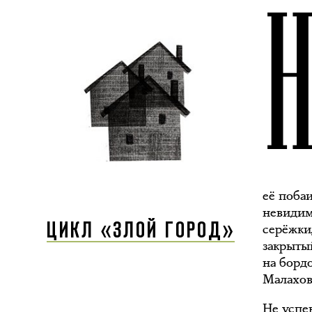
её поба
невидим
серёжки,
ЦИКЛ «ЗЛОЙ ГОРОД»
закрыты
на борд
Малахов
Не успев