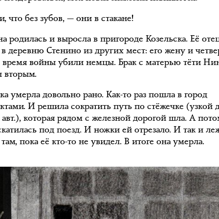
, что без зубов, — они в стакане!
а родилась и выросла в пригороде Козельска. Её оте
 в деревню Стенино из других мест: его жену и четв
о время войны убили немцы. Брак с матерью тёти Ни
л вторым.
а умерла довольно рано. Как-то раз пошла в город
уктами. И решила сократить путь по стёжечке (узкой 
авт.), которая рядом с железной дорогой шла. А пото
скатилась под поезд. И ножки ей отрезало. И так и ле
там, пока её кто-то не увидел. В итоге она умерла.