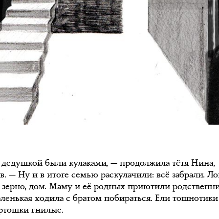
 дедушкой были кулаками, — продолжила тётя Нина,
. — Ну и в итоге семью раскулачили: всё забрали. Л
, зерно, дом. Маму и её родных приютили родственни
ленькая ходила с братом побираться. Ели тошнотики
артошки гнилые.