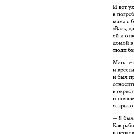
И вот у
в погре
мама с б
«Вась, д
ей и отв
домой в 
люди бы
Мать тё
и крести
и был п
относит
в окрес
и появл
открыто
— Я была
Как рабо
в церков