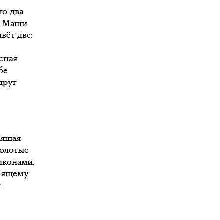
го два
е Маши
вёт две:
асная
бе
друг
оящая
золотые
иконами,
тоящему
м