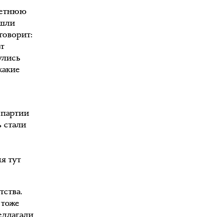
летнюю
 шли
 говорит:
ат
улись
какие
 партии
ь стали
я тут
тства.
 тоже
редлагали