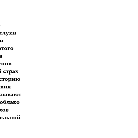
о
 слухи
ии
этого
а
унов
 страх
историю
твия
азывают
 облако
хов
тельной