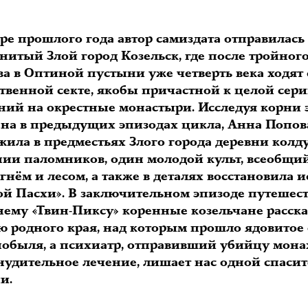
ре прошлого года автор самиздата отправилась
нитый Злой город Козельск, где после тройног
ва в Оптиной пустыни уже четверть века ходят
ственной секте, якобы причастной к целой сер
ний на окрестные монастыри. Исследуя корни 
на в предыдущих эпизодах цикла, Анна Попов
жила в предместьях Злого города деревни колд
нии паломников, один молодой культ, всеобщий
гнём и лесом, а также в деталях восстановила 
ой Пасхи». В заключительном эпизоде путешес
нему «Твин-Пиксу» коренные козельчане расск
ю родного края, над которым прошло ядовитое
нобыля, а психиатр, отправивший убийцу мона
нудительное лечение, лишает нас одной спаси
и.