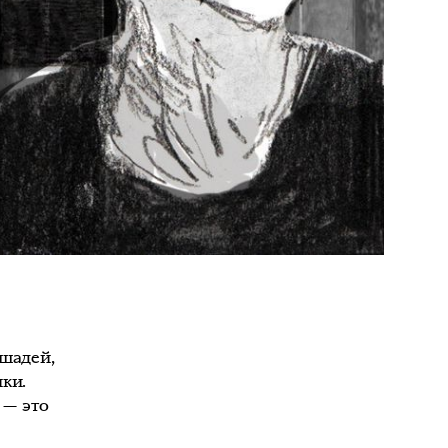
ошадей,
ки.
 — это