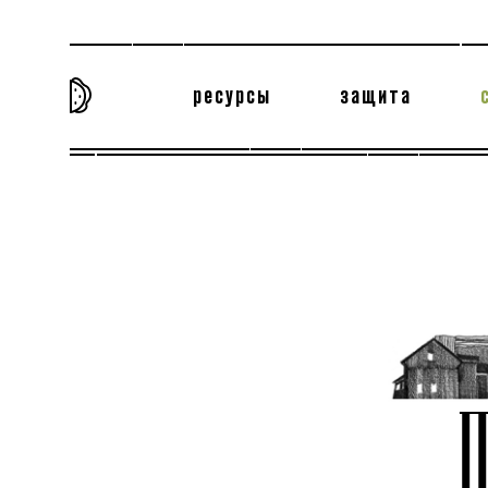
ресурсы
защита
та самая история
тёмная материя
вн