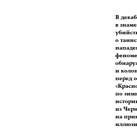
В декаб
в знаме
убийст
о таин
нападе
феноме
обнару
и коло
перед о
«Красн
по зим
истори
из Чер
на при
иллюзи