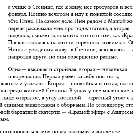
Н
а улице в Стенине, где я живу, нет тротуаров и все
фонаря. Поздно вечером я иду к пожилой соседк
тёте Нине. На самом деле Нин рядом с Машей жи
первая рассказала мне про поджигателя, а вторая,
надеюсь, сможет вспомнить что-то о том, как «Кр
Пасха» сказалась на жизни коренных козельчан. О
Нины с рождения живут в Стенине, всю жизнь — 
напротив друга, но они совершенно разные.
Одна — высокая и стройная, вторая — низенькая
и коренастая. Первая умеет за себя постоять,
иваются и уважают. Вторая — спокойная и тихая, наст
ка среди жителей Стенина. В ушах у неё маленькие 
 лицо открытое, в углу гостиной — «красный угол» с 
й синими занавесками с оборками. По телевизору, с
овой бархатной скатерти, — «Прямой эфир» с Андрее
ым.
 поздороваться, моя новая знакомая извиняется: