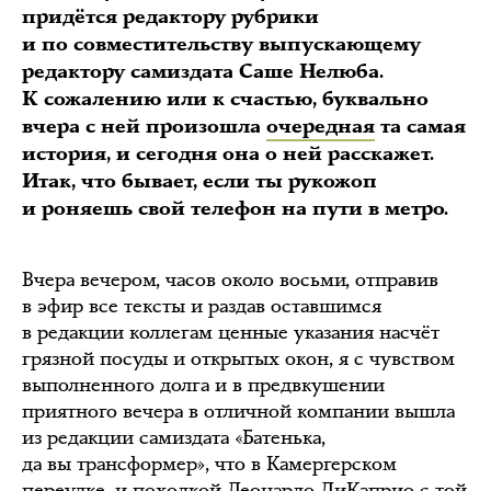
придётся редактору рубрики
и по совместительству выпускающему
редактору самиздата Саше Нелюба.
К сожалению или к счастью, буквально
вчера с ней произошла
очередная
та самая
история, и сегодня она о ней расскажет.
Итак, что бывает, если ты рукожоп
и роняешь свой телефон на пути в метро.
Вчера вечером, часов около восьми, отправив
в эфир все тексты и раздав оставшимся
в редакции коллегам ценные указания насчёт
грязной посуды и открытых окон, я с чувством
выполненного долга и в предвкушении
приятного вечера в отличной компании вышла
из редакции самиздата «Батенька,
да вы трансформер», что в Камергерском
переулке, и походкой Леонардо ДиКаприо с той