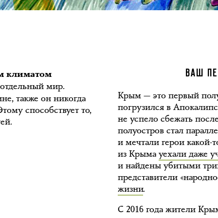
ым климатом
ВАШ ПЕ
отдельный мир.
Крым — это первый полуо
не, также он никогда
погрузился в Апокалипс
Этому способствует то,
не успело сбежать посл
ей.
полуостров стал паралл
и мечтали герои какой-т
из Крыма
уехали даже у
и найдены убитыми трин
представители «народн
жизни
.
С 2016 года жители Кры