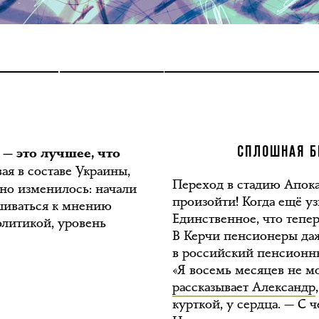
— это лучшее, что
СПЛОШНАЯ Б
я в составе Украины,
Переход в стадию Апока
ьно изменилось: начали
произойти! Когда ещё уз
ушиваться к мнению
Единственное, что тепе
олитикой, уровень
В Керчи пенсионеры даж
в российский пенсионны
«Я восемь месяцев не мо
рассказывает Александр
курткой, у сердца. — С 