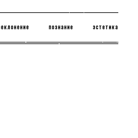
реклонение
познание
эстетика
178 бесполезных фактов
теодор глаголев