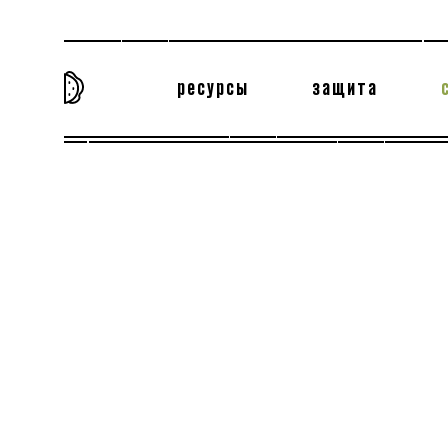
ресурсы
защита
та самая история
тёмная материя
вн