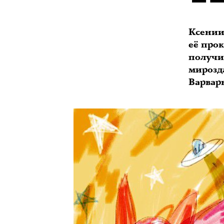
Ксении
её прок
получи
мирозд
Варвар