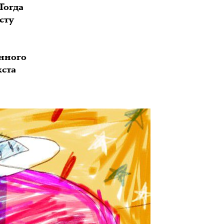
Тогда
сту
нного
кста