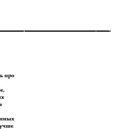
ь про
е,
их
е
о
енных
лучше