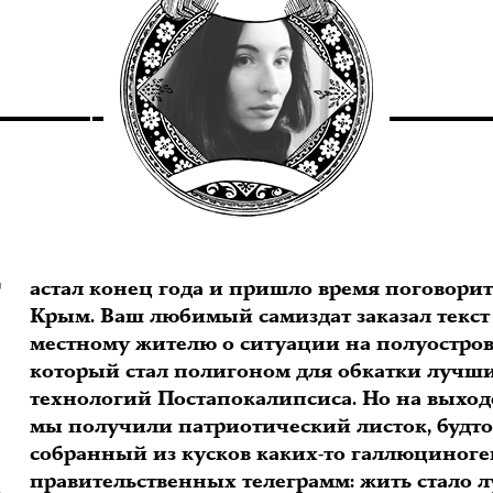
Н
астал конец года и пришло время поговорит
Крым. Ваш любимый самиздат заказал текст
местному жителю о ситуации на полуостров
который стал полигоном для обкатки лучш
технологий Постапокалипсиса. Но на выход
мы получили патриотический листок, будт
собранный из кусков каких-то галлюциног
правительственных телеграмм: жить стало 