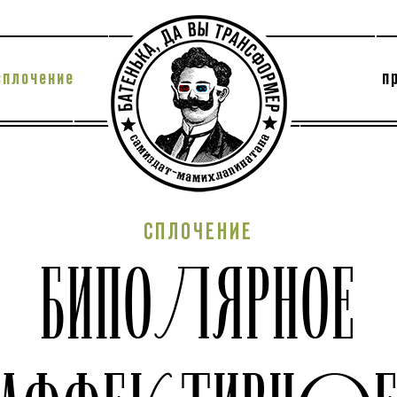
сплочение
п
утри секты
архив
СПЛОЧЕНИЕ
БИПОЛЯРНОЕ