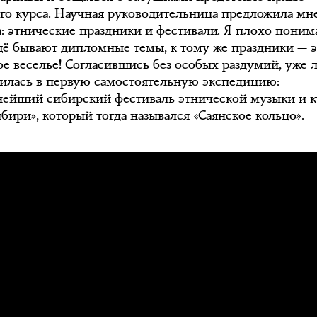
ого курса. Научная руководительница предложила мн
: этнические праздники и фестивали. Я плохо понима
щё бывают дипломные темы, к тому же праздники — э
е веселье! Согласившись без особых раздумий, уже 
вилась в первую самостоятельную экспедицию:
нейший сибирский фестиваль этнической музыки и 
бири», который тогда назывался «Саянское кольцо».