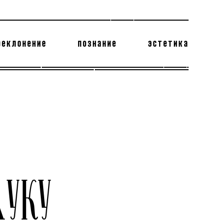
реклонение
познание
эстетика
178 бесполезных фактов
теодор глаголев
АУКУ