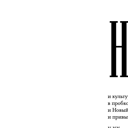
и культу
в пробк
и Новый
и привы