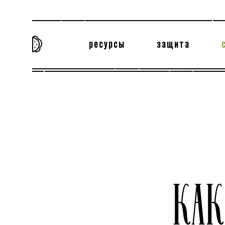
ресурсы
защита
та самая история
тёмная материя
вн
КАК