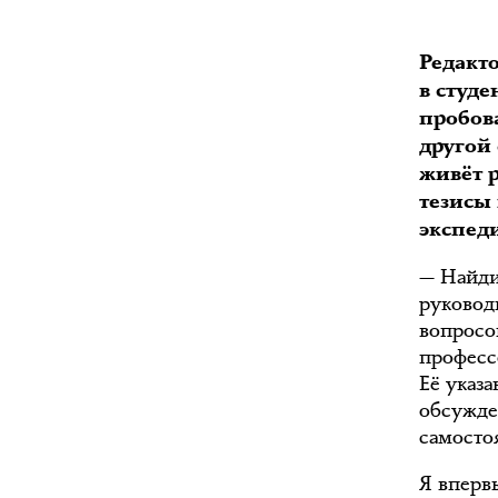
Редакт
в студе
пробов
другой
живёт 
тезисы
экспед
— Найди
руковод
вопросов
професс
Её указ
обсужде
самосто
Я впервы