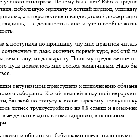
е учёного-этнографа. Почему бы и нет? Работа предп
твия, небольшую зарплату в летний период, успешн
диплома, а в перспективе и кандидатской диссертаци
, глядишь, — и должность в институте и вообще жиз
ность.
ак я поступила по принципу «ну мне нравится читат
ь сочинения» и, даже окончив первый курс, всё ещё п
а, кем стану, когда вырасту. Поэтому предложение го
ого пути показалось мне весьма заманчивым. Надо б
ься.
ьшим энтузиазмом приступила к исполнению обязан
тского лаборанта. К этой низшей в научной иерархии
ти, близкой по статусу к монастырскому послушнику
ось летнее трудоустройство на 0,8 ставки и возможн
товые деньги ездить в командировки, в основном —
ри.
 архивы и общаться с бабушками предстояло прямо