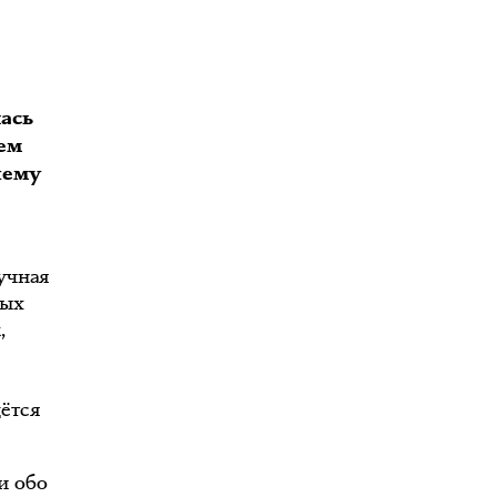
ась
ем
чему
учная
ных
,
дётся
и обо