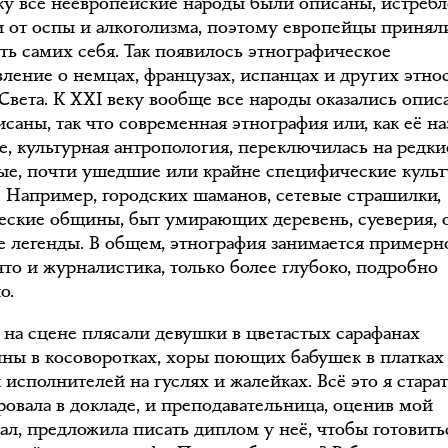
ку все неевропейские народы были описаны, истреб
 от оспы и алкоголизма, поэтому европейцы принял
ть самих себя. Так появилось этнографическое
вление о немцах, французах, испанцах и других этно
 Света. К XXI веку вообще все народы оказались опи
исаны, так что современная этнография или, как её н
е, культурная антропология, переключилась на редки
ые, почти ушедшие или крайне специфические куль
. Например, городских шаманов, сетевые страшилки,
еские общины, быт умирающих деревень, суеверия, 
е легенды. В общем, этнография занимается примерн
что и журналистика, только более глубоко, подробно
о.
а на сцене плясали девушки в цветастых сарафанах
ны в косоворотках, хоры поющих бабушек в платках
 исполнителей на гуслях и жалейках. Всё это я стара
ровала в докладе, и преподавательница, оценив мой
ал, предложила писать диплом у неё, чтобы готовить