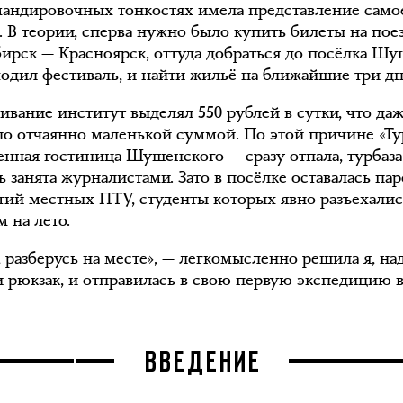
мандировочных тонкостях имела представление само
. В теории, сперва нужно было купить билеты на пое
ирск — Красноярск, оттуда добраться до посёлка Шу
ходил фестиваль, и найти жильё на ближайшие три дн
вание институт выделял 550 рублей в сутки, что даж
ло отчаянно маленькой суммой. По этой причине «Ту
енная гостиница Шушенского — сразу отпала, турбаза
ь занята журналистами. Зато в посёлке оставалась па
ий местных ПТУ, студенты которых явно разъехалис
 на лето.
 разберусь на месте», — легкомысленно решила я, на
и рюкзак, и отправилась в свою первую экспедицию в
ВВЕДЕНИЕ