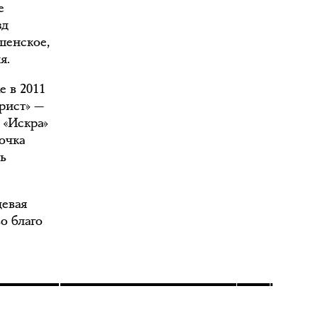
е
зд
шенское,
я.
е в 2011
рист» —
 «Искра»
рочка
ь
девая
о благо