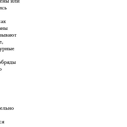
лены или
ись
сах
саны
азывают
е,
турные
обряды
о
тельно
ся