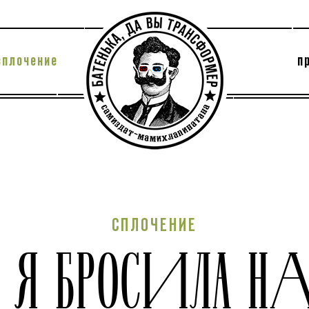
сплочение
п
утри секты
архив
СПЛОЧЕНИЕ
 Я БРОСИЛА Н