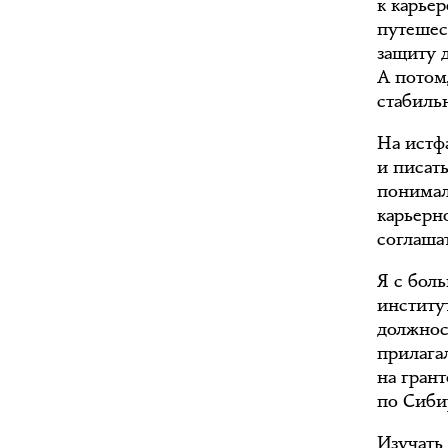
к карьер
путешес
защиту 
А потом
стабиль
На истф
и писат
понимал
карьерн
соглашат
Я с бол
институ
должнос
прилагал
на гран
по Сиби
Изучать