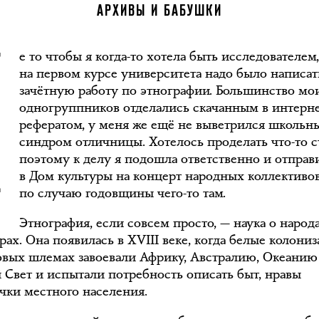
Н
АРХИВЫ И БАБУШКИ
е то чтобы я когда-то хотела быть исследователем
на первом курсе университета надо было написат
зачётную работу по этнографии. Большинство мо
одногруппников отделались скачанным в интерн
рефератом, у меня же ещё не выветрился школьн
синдром отличницы. Хотелось проделать что-то с
поэтому к делу я подошла ответственно и отправ
в Дом культуры на концерт народных коллективо
по случаю годовщины чего-то там.
Этнография, если совсем просто, — наука о народ
рах. Она появилась в XVIII веке, когда белые колони
овых шлемах завоевали Африку, Австралию, Океанию
 Свет и испытали потребность описать быт, нравы
чки местного населения.