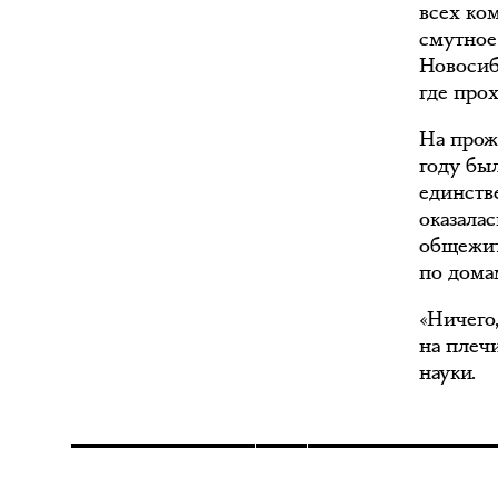
всех ко
смутное
Новосиб
где про
На прожи
году бы
единств
оказалас
общежит
по домам
«Ничего,
на плеч
науки.