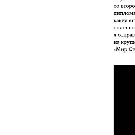
со втор
диплома
какие е
сплошно
я отпра
на круп
«Мир Си