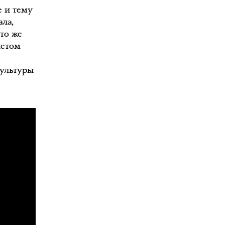
е и тему
ла,
то же
летом
культуры