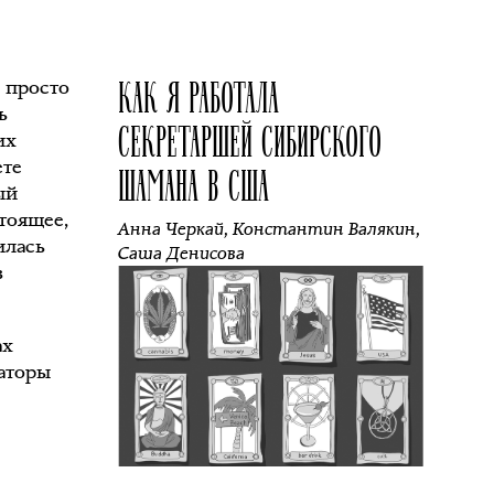
КАК Я РАБОТАЛА
, просто
ь
СЕКРЕТАРШЕЙ СИБИРСКОГО
их
ете
ШАМАНА В США
ый
тоящее,
Анна Черкай
,
Константин Валякин
,
илась
Саша Денисова
в
ах
заторы