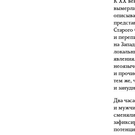
К XX ве
вымерли
описыва
предста
Старого
и переп
на Запад
локальн
явления
неоязыч
и прочи
тем же, 
и занудн
Два час
и мужчи
сменяли
зафикси
потенци