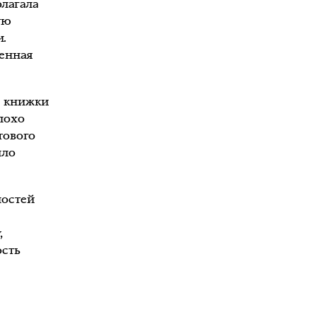
олагала
ую
и.
ненная
ь книжки
лохо
тового
ыло
ностей
,
ость