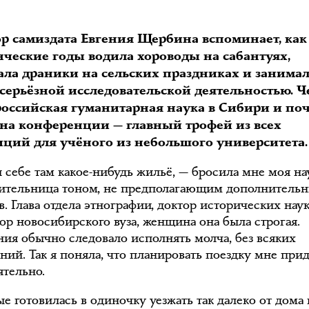
ор самиздата Евгения Щербина вспоминает, как
нческие годы водила хороводы на сабантуях,
ала драники на сельских праздниках и занимал
 серьёзной исследовательской деятельностью. Ч
российская гуманитарная наука в Сибири и по
 на конференции — главный трофей из всех
иций для учёного из небольшого университета.
 себе там какое-нибудь жильё, — бросила мне моя на
ительница тоном, не предполагающим дополнитель
. Глава отдела этнографии, доктор исторических наук
ор новосибирского вуза, женщина она была строгая.
ания обычно следовало исполнять молча, без всяких
ний. Так я поняла, что планировать поездку мне при
ятельно.
е готовилась в одиночку уезжать так далеко от дома 