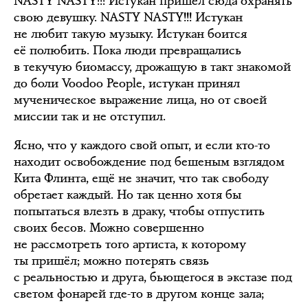
NASTY NASTY!!! Истукан пришёл сюда охранять
свою девушку. NASTY NASTY!!! Истукан
не любит такую музыку. Истукан боится
её полюбить. Пока люди превращались
в текучую биомассу, дрожащую в такт знакомой
до боли Voodoo People, истукан принял
мученическое выражение лица, но от своей
миссии так и не отступил.
Ясно, что у каждого свой опыт, и если кто-то
находит освобождение под бешеным взглядом
Кита Флинта, ещё не значит, что так свободу
обретает каждый. Но так ценно хотя бы
попытаться влезть в драку, чтобы отпустить
своих бесов. Можно совершенно
не рассмотреть того артиста, к которому
ты пришёл; можно потерять связь
с реальностью и друга, бьющегося в экстазе под
светом фонарей где-то в другом конце зала;