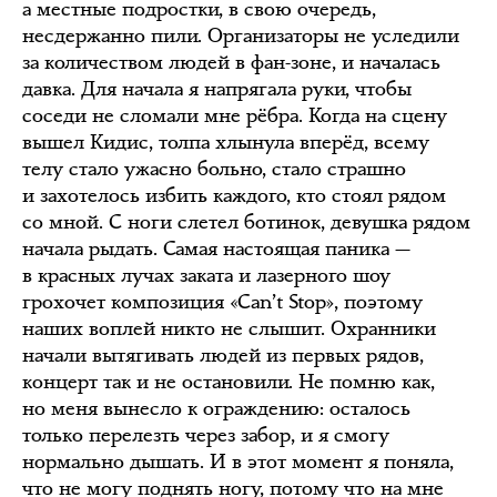
а местные подростки, в свою очередь,
несдержанно пили. Организаторы не уследили
за количеством людей в фан-зоне, и началась
давка. Для начала я напрягала руки, чтобы
соседи не сломали мне рёбра. Когда на сцену
вышел Кидис, толпа хлынула вперёд, всему
телу стало ужасно больно, стало страшно
и захотелось избить каждого, кто стоял рядом
со мной. С ноги слетел ботинок, девушка рядом
начала рыдать. Самая настоящая паника —
в красных лучах заката и лазерного шоу
грохочет композиция «Can’t Stop», поэтому
наших воплей никто не слышит. Охранники
начали вытягивать людей из первых рядов,
концерт так и не остановили. Не помню как,
но меня вынесло к ограждению: осталось
только перелезть через забор, и я смогу
нормально дышать. И в этот момент я поняла,
что не могу поднять ногу, потому что на мне