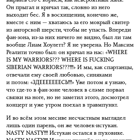
Он прыгал и кричал так, словно из него
выходит бес. Я в восхищении, конечно же,
вместе с ним — хватаюсь за его мокрый свитер
из ангорской шерсти, чтобы не упасть. Впереди
фан-зона, из-за них ничего не видно, был ли там
вообще Лиам Хоулетт? Я не уверена. Но Максим
Реалити точно был: он кричал на нас: «WHERE
IS MY WARRIORS??? WHERE IS FUCKING
SIBERIAN WARRIORS???!!!» И мы, как спартанцы,
отвечали ему своей любовью, синяками
и потом: «ЗДЕЕЕЕЕЕЕСЬ!!!» Уже потом я узнаю,
что где-то в фан-зоне человек в слэме порвал
связки на ноге, но не заметил этого, досмотрел
концерт и уже утром поехал в травмпункт.
И во всём этом месиве несчастным выглядел
лишь один парень, он же человек-истукан.
NASTY NASTY!!! Истукан остался в пуховике.