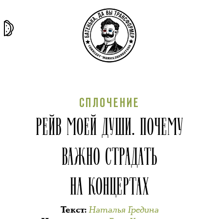
та самая
тёмная
внутри
архив
история
материя
секты
СПЛОЧЕНИЕ
РЕЙВ МОЕЙ ДУШИ. ПОЧЕМУ
ВАЖНО СТРАДАТЬ
НА КОНЦЕРТАХ
Наталья Гредина
Текст
: