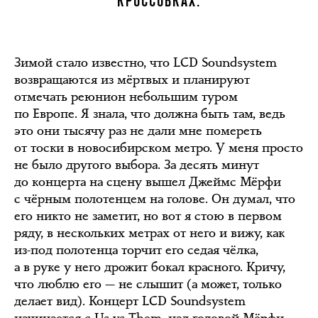
КРОССОВКАХ.
Зимой стало известно, что LCD Soundsystem
возвращаются из мёртвых и планируют
отмечать реюнион небольшим туром
по Европе. Я знала, что должна быть там, ведь
это они тысячу раз не дали мне помереть
от тоски в новосибирском метро. У меня просто
не было другого выбора. За десять минут
до концерта на сцену вышел Джеймс Мёрфи
с чёрным полотенцем на голове. Он думал, что
его никто не заметит, но вот я стою в первом
ряду, в нескольких метрах от него и вижу, как
из-под полотенца торчит его седая чёлка,
а в руке у него дрожит бокал красного. Кричу,
что люблю его — не слышит (а может, только
делает вид). Концерт LCD Soundsystem
начинается c Us vs Them, над головой Мёрфи