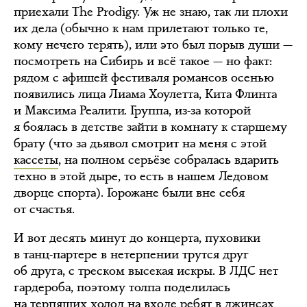
приехали The Prodigy. Уж не знаю, так ли плохи
их дела (обычно к нам прилетают только те,
кому нечего терять), или это был порыв души —
посмотреть на Сибирь и всё такое — но факт:
рядом с афишей фестиваля романсов осенью
появились лица Лиама Хоулетта, Кита Флинта
и Максима Реалити. Группа, из-за которой
я боялась в детстве зайти в комнату к старшему
брату (что за дьявол смотрит на меня с этой
кассеты
, на полном серьёзе собралась вдарить
техно в этой дыре, то есть в нашем Ледовом
дворце спорта). Горожане были вне себя
от счастья.
И вот десять минут до концерта, пуховики
в танц-партере в нетерпении трутся друг
об друга, с треском высекая искры. В ЛДС нет
гардероба, поэтому толпа поделилась
на терпящих холод на входе ребят в джинсах