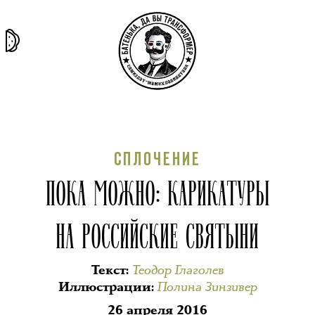
та самая
тёмная
внутри
архив
история
материя
секты
СПЛОЧЕНИЕ
ПОКА МОЖНО: КАРИКАТУРЫ
НА РОССИЙСКИЕ СВЯТЫНИ
Теодор Глаголев
Текст
:
Полина Зинзивер
Иллюстрации
:
26 апреля 2016