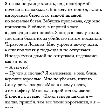
Я начал по улице ходить, под платформой
ночевать, на вокзалах. В школу не пошёл, гулять
интереснее было, я со всякой шпаной
по вокзалам бегал. Бабушка приезжала, еду мне
привозила. В общем, в первый класс
в двенадцать лет пошёл. Я когда в школу ходил,
там одни были, их за убийство потом посадили,
Черкасов и Лепатов. Мне утром в школу идти,
а они подловят у подъезда и не отпускают.
Иногда сутки домой не отпускали, издевались,
как хотели.
— А ты что?
— Ну что я сделаю? Я маленький, а они, блин,
верзилы взрослые. Мне не убежать, ничего.
Сижу, реву. Говорю: «Мне в школу надо»,
а им пофигу. Меня на второй год оставили.
Я плюнул, думаю: «Какая теперь школа, я —
дылда, пришёл, там все такие коротышки, а я —
лось…».