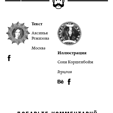
Текст
Аксинья
Ремизова
Москва
Иллюстрация
Соня Коршенбойм
Герцлия