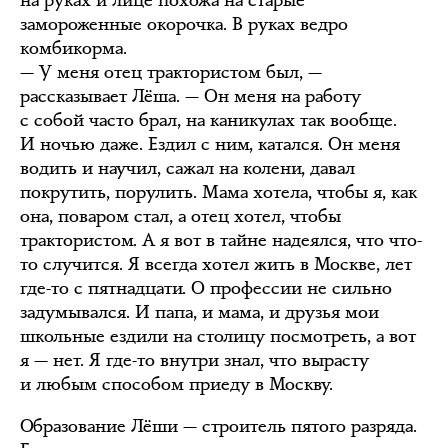
на руках и лице похожа на старые
замороженные окорочка. В руках ведро
комбикорма.
— У меня отец трактористом был, —
рассказывает Лёша. — Он меня на работу
с собой часто брал, на каникулах так вообще.
И ночью даже. Ездил с ним, катался. Он меня
водить и научил, сажал на колени, давал
покрутить, порулить. Мама хотела, чтобы я, как
она, поваром стал, а отец хотел, чтобы
трактористом. А я вот в тайне надеялся, что что-
то случится. Я всегда хотел жить в Москве, лет
где-то с пятнадцати. О профессии не сильно
задумывался. И папа, и мама, и друзья мои
школьные ездили на столицу посмотреть, а вот
я — нет. Я где-то внутри знал, что вырасту
и любым способом приеду в Москву.
Образование Лёши — строитель пятого разряда.