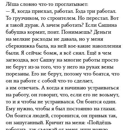
Лёша словно что-то проглатывает:
— Я, когда приехал, работал. Года три работал.
То грузчиком, то строителем. Но перестал. Вот
я такой дурак. А зачем работать? Если Сашина
бабушка кормит, поит. Понимаешь? Деньги
на мелкие расходы не давала, но у меня
сберкнижка была, на ней кое-какие накопления
были. Я сейчас бомж, я всё снял. Ещё в чем
загвоздка, вот Сашку на многие работы просто
не берут из-за того, что у него на руках вены
порезаны. Его не берут, потому что боятся, что
он на работе с собой что-то сделает,
а им отвечать. А когда я начинаю устраиваться
на работу, он говорит, что, если его не возьмут,
то и я чтобы не устраивался. Он боится один.
Ему нужно, чтобы я был постоянно на глазах.
Он боится людей, сторонится, он привык так,
он зашуганный. Кричит на меня: «Пойдёшь
работать, так съезжай от меня, ищи новую