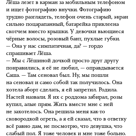
Лёша лезет в карман за мобильным телефоном
и ищет фотографию внучки. Фотографию
трудно разглядеть, телефон очень старый, экран
сильно поцарапанный, батарейка приклеена
скотчем вместо крышки. У девочки вьющиеся
чёрные волосы, розовый бант, пухлые губки.
— Она у нас симпатичная, да? — гордо
спрашивает Лёша.
— Мы с Лёшиной дочкой просто друг другу
понравились, я её не любил, — оправдывается
Саша. — Там сеновал был. Ну, мы пошли
на сеновал и само собой так получилось. Она
хотела аборт сделать, я ей запретил. Родила.
Настей назвали. Я их с роддома забирал, розы
купил, алые прям. Жить вместе мне с ней
не захотелось. Она решила меня как-то
сковородкой огреть, а я ей сказал, что в ответку
всё равно дам, не посмотрю, что девушка, что
слабый пол. Я тоже человек и мне тоже больно.