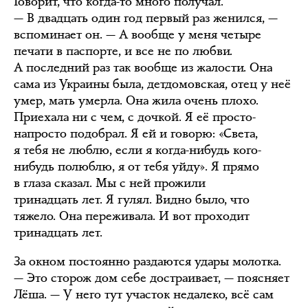
Говорит, что когда-то много получал.
— В двадцать один год первый раз женился, —
вспоминает он. — А вообще у меня четыре
печати в паспорте, и все не по любви.
А последний раз так вообще из жалости. Она
сама из Украины была, детдомовская, отец у неё
умер, мать умерла. Она жила очень плохо.
Приехала ни с чем, с дочкой. Я её просто-
напросто подобрал. Я ей и говорю: «Света,
я тебя не люблю, если я когда-нибудь кого-
нибудь полюблю, я от тебя уйду». Я прямо
в глаза сказал. Мы с ней прожили
тринадцать лет. Я гулял. Видно было, что
тяжело. Она переживала. И вот проходит
тринадцать лет.
За окном постоянно раздаются удары молотка.
— Это сторож дом себе достраивает, — поясняет
Лёша. — У него тут участок недалеко, всё сам