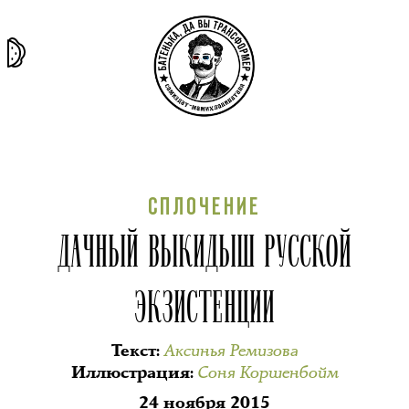
та самая
тёмная
внутри
архив
история
материя
секты
СПЛОЧЕНИЕ
ДАЧНЫЙ ВЫКИДЫШ РУССКОЙ
ЭКЗИСТЕНЦИИ
Аксинья Ремизова
Текст
:
Соня Коршенбойм
Иллюстрация
:
24 ноября 2015