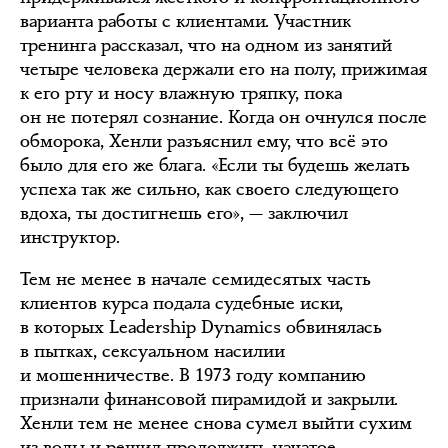
варианта работы с клиентами. Участник
тренинга рассказал, что на одном из занятий
четыре человека держали его на полу, прижимая
к его рту и носу влажную тряпку, пока
он не потерял сознание. Когда он очнулся после
обморока, Хенли разъяснил ему, что всё это
было для его же блага. «Если ты будешь желать
успеха так же сильно, как своего следующего
вдоха, ты достигнешь его», — заключил
инструктор.
Тем не менее в начале семидесятых часть
клиентов курса подала судебные иски,
в которых Leadership Dynamics обвинялась
в пытках, сексуальном насилии
и мошенничестве. В 1973 году компанию
признали финансовой пирамидой и закрыли.
Хенли тем не менее снова сумел выйти сухим
из воды и решил продолжить начатое