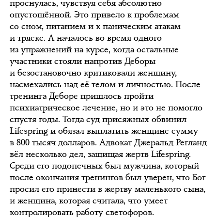
проснулась, чувствуя себя абсолютно
опустошённой. Это привело к проблемам
со сном, питанием и к паническим атакам
и тряске. А началось во время одного
из упражнений на курсе, когда остальные
участники стояли напротив Деборы
и безостановочно критиковали женщину,
насмехались над её телом и личностью. После
тренинга Деборе пришлось пройти
психиатрическое лечение, но и это не помогло
спустя годы. Тогда суд присяжных обвинил
Lifespring и обязал выплатить женщине сумму
в 800 тысяч долларов. Адвокат Джеральд Регланд
вёл несколько дел, защищая жертв Lifespring.
Среди его подопечных был мужчина, который
после окончания тренингов был уверен, что Бог
просил его принести в жертву маленького сына,
и женщина, которая считала, что умеет
контролировать работу светофоров.