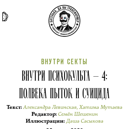
та самая
тёмная
внутри
архив
история
материя
секты
ВНУТРИ СЕКТЫ
ВНУТРИ ПСИХОКУЛЬТА — 4:
ПОЛВЕКА ПЫТОК И СУИЦИДА
Александра Левинская
,
Хатима Мутаева
Текст
:
Семён Шешенин
Редактор
:
Даша Сасыкова
Иллюстрации
: