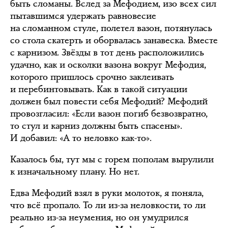
быть сломаны. Вслед за Мефодием, изо всех сил
пытавшимся удержать равновесие
на сломанном стуле, полетел вазон, потянулась
со стола скатерть и оборвалась занавеска. Вместе
с карнизом. Звёзды в тот день расположились
удачно, как и осколки вазона вокруг Мефодия,
которого пришлось срочно заклеивать
и перебинтовывать. Как в такой ситуации
должен был повести себя Мефодий? Мефодий
провозгласил: «Если вазон погиб безвозвратно,
то стул и карниз должны быть спасены».
И добавил: «А то неловко как-то».
Казалось бы, тут мы с горем пополам вырулили
к изначальному плану. Но нет.
Едва Мефодий взял в руки молоток, я поняла,
что всё пропало. То ли из-за неловкости, то ли
реально из-за неумения, но он умудрился