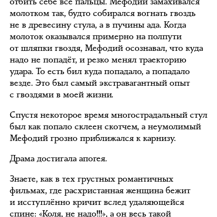
отбить себе все пальцы. Мефодий замахивался
молотком так, будто собирался вогнать гвоздь
не в древесину стула, а в пучины ада. Когда
молоток оказывался примерно на полпути
от шляпки гвоздя, Мефодий осознавал, что куда
надо не попадёт, и резко менял траекторию
удара. То есть бил куда попадало, а попадало
везде. Это был самый экстравагантный опыт
с гвоздями в моей жизни.
Спустя некоторое время многострадальный стул
был как попало склеен скотчем, а неумолимый
Мефодий грозно приближался к карнизу.
Драма достигала апогея.
Знаете, как в тех грустных романтичных
фильмах, где расхристанная женщина бежит
и исступлённо кричит вслед удаляющейся
спине: «Коля, не надо!!!», а он весь такой