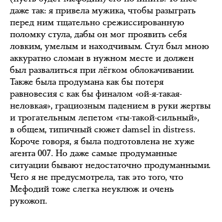
даже так: я привела мужика, чтобы разыграть
перед ним тщательно срежиссированную
поломку стула, дабы он мог проявить себя
ловким, умелым и находчивым. Стул был мною
аккуратно сломан в нужном месте и должен
был развалиться при лёгком облокачивании.
Также была продумана как бы потеря
равновесия с как бы финалом «ой-я-такая-
неловкая», грациозным падением в руки жертвы
и трогательным лепетом «ты-такой-сильный»,
в общем, типичный сюжет damsel in distress.
Короче говоря, я была подготовлена не хуже
агента 007. Но даже самые продуманные
ситуации бывают недостаточно продуманными.
Чего я не предусмотрела, так это того, что
Мефодий тоже слегка неуклюж и очень
рукожоп.