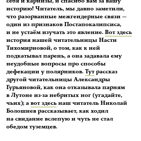
себя и карнизы, и спасибо вам за вашу
историю! Читатель, мы давно заметили,
что разорванные межгендерные связи —
один из признаков Постапокалипсиса,
и не устаём изучать это явление.
Вот здесь
история нашей читательницы Насти
Тихомирновой, о том, как к ней
подкатывал парень, а она задавала ему
неудобные вопросы про способы
дефекации у полярников.
Тут
рассказ
другой читательницы Александры
Гурьяновой, как она отказывала парням
в Лутоне из-за небритых ног (угадайте,
чьих); а
вот здесь
наш читатель Николай
Болошнев рассказывает, как ходил
на свидание вслепую и чуть не стал
обедом туземцев.