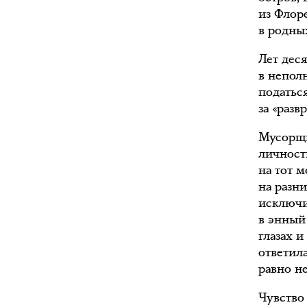
из Флор
в родны
Лет дес
в непол
податьс
за «разв
Мусорщи
личност
на тот 
на разни
исключи
в энный
глазах и
ответила
равно не
Чувство