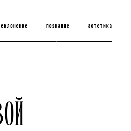
реклонение
познание
эстетика
178 бесполезных фактов
теодор глаголев
ВОЙ