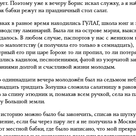
ует. Поэтому уже к вечеру Борис искал служку, а я н
как бабки режут на праздничный стол салат.
вках в разное время находились ГУЛАГ, школа юнг и 
зводству ламинарий. Была ли на острове мэрия, выяс
удалось. В любом случае, паспортов у нас с женихом 
о малолетству (я получила его только в семнадцать),
ерный его при царе Горохе то ли пропил, то ли потеря
шлись кадилом, песнопениями, фатой из узорчатой за
аниями долгой и счастливой жизни молодым.
о одиннадцати вечера молодожён был на седьмом неб
ннадцать тридцать Золушка сложила салатницу в раков
 за спину этюдник и, помахав всем ручкой, села на 
ну Большой земли.
 историю можно было бы закончить, списав на шутк
ение, если бы через пару лет я не получила в Москв
от местной бабки, где было написано, что мой прекр