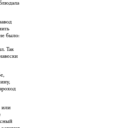
аблюдала
завод
нить
не было:
л. Так
навески
е,
ину,
пароход
у или
е
асный