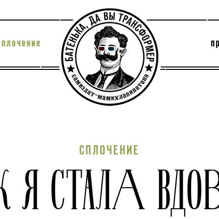
сплочение
п
утри секты
архив
СПЛОЧЕНИЕ
К Я СТАЛА ВДО