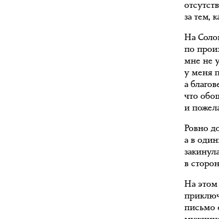
отсутств
за тем, 
На Соло
по прои
мне не 
у меня п
а благов
что обо
и пожел
Ровно д
а в оди
закинула
в сторо
На этом
приключ
письмо 