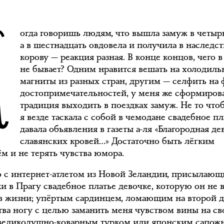
К
огда говоришь людям, что вышла замуж в четыр
а в шестнадцать овдовела и получила в наследст
корову — реакция разная. В конце концов, чего 
не бывает? Одним нравится вешать на холодиль
магниты из разных стран, другим — селфить на 
достопримечательностей, у меня же сформиров
традиция выходить в поездках замуж. Не то что
я везде таскала с собой в чемодане свадебное п
давала объявления в газеты а-ля «Благородная де
славянских кровей…» Достаточно быть лёгким
м и не терять чувства юмора.
о с интернет-атлетом из Новой Зеландии, присылающ
и в Прагу свадебное платье девочке, которую он не 
 в жизни; упёртым сардинцем, ломающим на второй 
тва ногу с целью заманить меня чувством вины на св
 великодушно-коварным турком или японским сапож