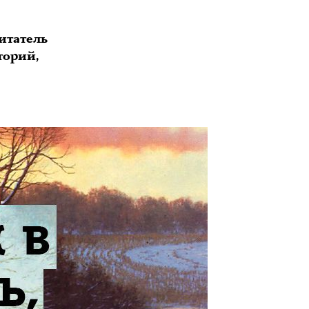
итатель
торий,