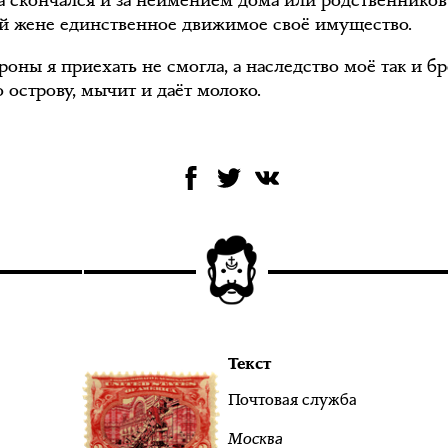
 скончался и за неимением дома или родственников
 жене единственное движимое своё имущество.
оны я приехать не смогла, а наследство моё так и б
о острову, мычит и даёт молоко.
Текст
Почтовая служба
Москва