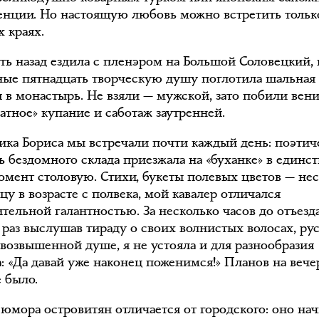
енции. Но настоящую любовь можно встретить тольк
х краях.
ять назад ездила с пленэром на Большой Соловецкий, 
ные пятнадцать творческую душу поглотила шальная
я в монастырь. Не взяли — мужской, зато побили вен
ратное» купание и саботаж заутренней.
ка Бориса мы встречали почти каждый день: поэтич
ь бездомного склада приезжала на «буханке» в единс
момент столовую. Стихи, букеты полевых цветов — не
цу в возрасте с полвека, мой кавалер отличался
тельной галантностью. За несколько часов до отъезда
 раз выслушав тираду о своих волнистых волосах, ру
 возвышенной душе, я не устояла и для разнообразия
: «Да давай уже наконец поженимся!» Планов на вече
 было.
 юмора островитян отличается от городского: оно на