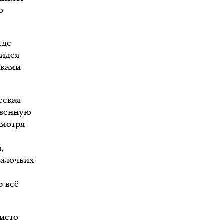
о
где
 идея
иками
еская
твенную
смотря
,
салочьих
р всё
чисто