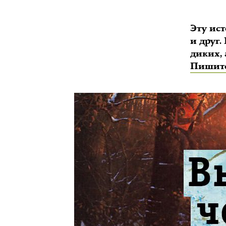
Эту ис
и друг.
диких,
Пишите