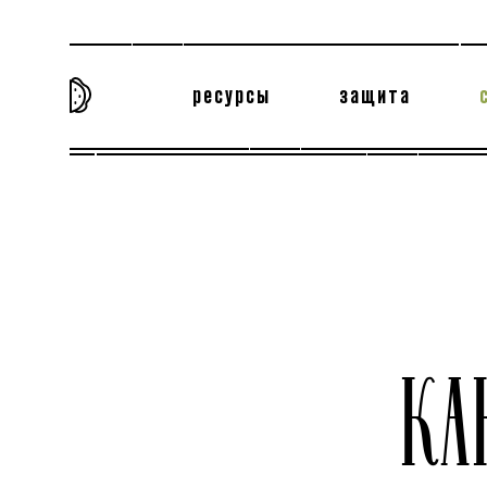
ресурсы
защита
та самая история
тёмная материя
вн
КА