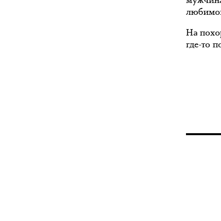
мужчина
любимой
На похор
где-то п