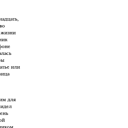
надцать,
во
в жизни
ник
фоне
алась
бы
латье или
вица
им для
видел
день
ой
ником