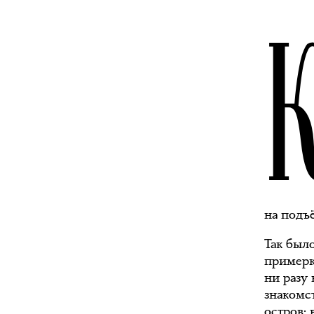
на подъё
Так был
примерк
ни разу
знакомс
остров;