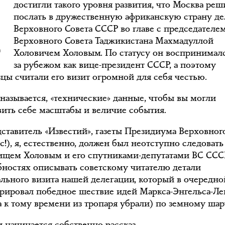
достигли такого уровня развития, что Москва реш
послать в дружественную африканскую страну д
Верховного Совета СССР во главе с председателе
Верховного Совета Таджикистана Махмадуллой
Холовичем Холовым. По статусу он воспринимал
за рубежом как вице-президент СССР, а поэтому
зцы считали его визит огромной для себя честью.
 называется, «технические» данные, чтобы вы могли
вить себе масштабы и величие события.
дставитель «Известий», газеты Президиума Верховног
c!), я, естественно, должен был неотступно следовать
рищем Холовым и его спутниками-депутатами ВС ССС
бностях описывать советскому читателю детали
льного визита нашей делегации, который в очередно
рировал победное шествие идей Маркса-Энгельса-Л
а к тому времени из тропаря убрали) по земному шар
и начинается собственно рассказ.