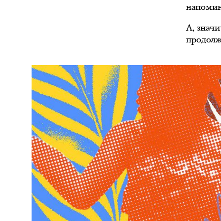
напомин
А, знач
продолж