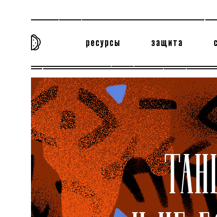
ресурсы
защита
та самая история
тёмная материя
вн
ТАН