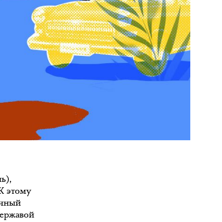
ь),
 К этому
учный
державой