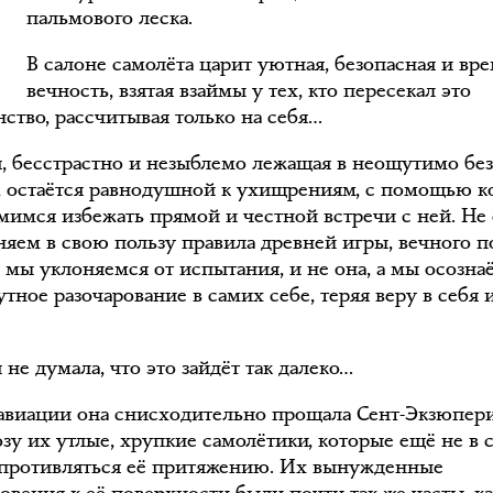
пальмового леска.
В салоне самолёта царит уютная, безопасная и вр
вечность, взятая взаймы у тех, кто пересекал это
нство, рассчитывая только на себя…
, бесстрастно и незыблемо лежащая в неощутимо бе
, остаётся равнодушной к ухищрениям, с помощью к
мимся избежать прямой и честной встречи с ней. Не 
няем в свою пользу правила древней игры, вечного п
а мы уклоняемся от испытания, и не она, а мы осозна
тное разочарование в самих себе, теряя веру в себя 
не думала, что это зайдёт так далеко…
 авиации она снисходительно прощала Сент-Экзюпер
зу их утлые, хрупкие самолётики, которые ещё не в 
противляться её притяжению. Их вынужденные