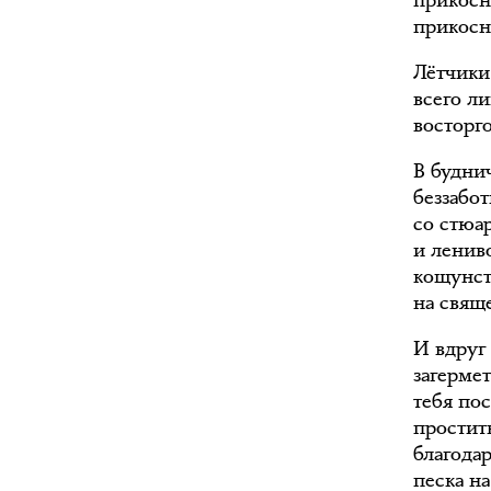
прикосн
прикосн
Лётчики
всего ли
восторг
В будни
беззабот
со стюа
и лениво
кощунст
на свящ
И вдруг
загермет
тебя по
простит
благода
песка н