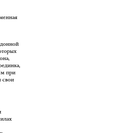
еменная
здонной
оторых
она,
оединка,
ём при
и свои
и
силах