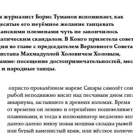
я журналист Борис Туманов вспоминает, как
десятые его неуёмное желание танцевать
канскими племенами чуть не закончилось
атическим скандалом. В Конго прилетела сове
ия во главе с председателем Верховного Совета
истана Махмадуллой Холовичем Холовым,
рамме: посещение достопримечательностей, ме
В
а и народные танцы.
охристо-прокалённом мареве Сахары самолёт со
рыбой неподвижно висит над песчаным дном гиг
аквариума, застывшего в древних изломах. Время
от времени он лениво и отрешённо пошевеливает
плавниками, и тогда в иллюминатор медленно вп
далеко-далеко внизу новая мощная складка рыжей
или бурый каменистый кряж, или жёсткое колюче