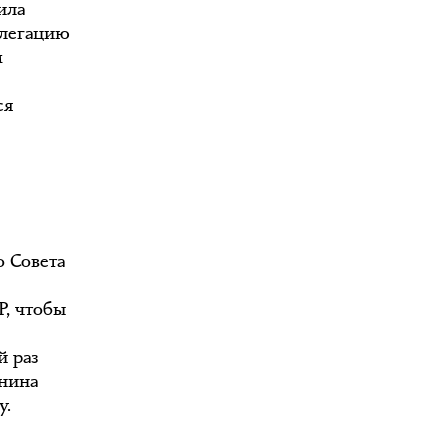
ила
елегацию
м
ся
о Совета
Р, чтобы
й раз
енина
у.