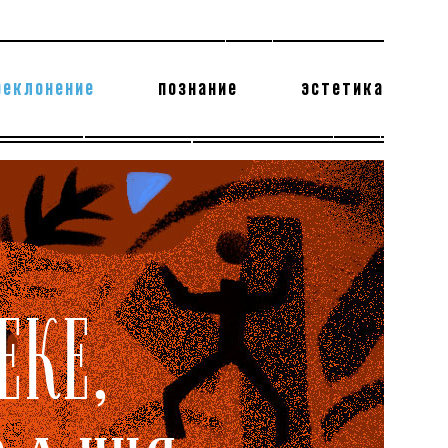
реклонение
познание
эстетика
178 бесполезных фактов
теодор глаголев
ЕКЕ,