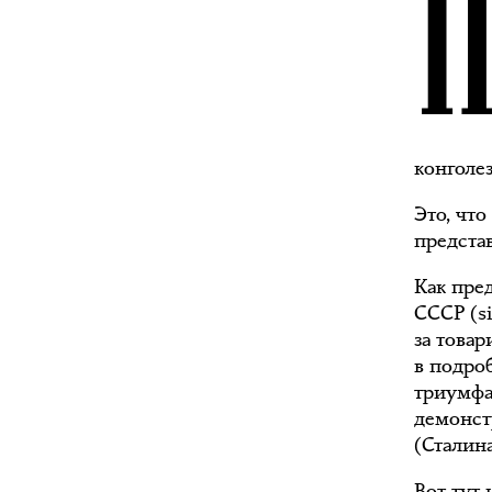
конголе
Это, что
предста
Как пре
СССР (si
за това
в подро
триумфа
демонст
(Сталин
Вот тут 