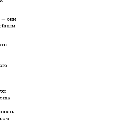
ак
и — они
овейным
чти
ого
ухе
огда
чность
усом