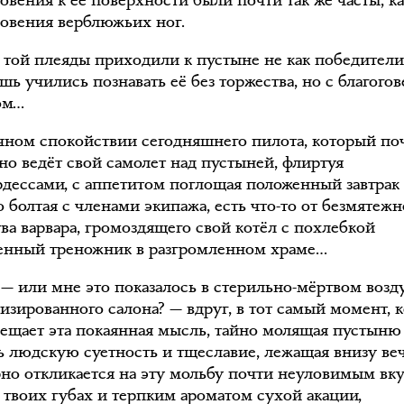
овения к её поверхности были почти так же часты, к
овения верблюжьих ног.
 той плеяды приходили к пустыне не как победител
шь учились познавать её без торжества, но с благог
ом…
чном спокойствии сегодняшнего пилота, который по
но ведёт свой самолет над пустыней, флиртуя
рдессами, с аппетитом поглощая положенный завтрак
 болтая с членами экипажа, есть что-то от безмятежн
ва варвара, громоздящего свой котёл с похлебкой
енный треножник в разгромленном храме…
 — или мне это показалось в стерильно-мёртвом возд
изированного салона? — вдруг, в тот самый момент, к
сещает эта покаянная мысль, тайно молящая пустыню
ь людскую суетность и тщеславие, лежащая внизу ве
рно откликается на эту мольбу почти неуловимым вк
а твоих губах и терпким ароматом сухой акации,