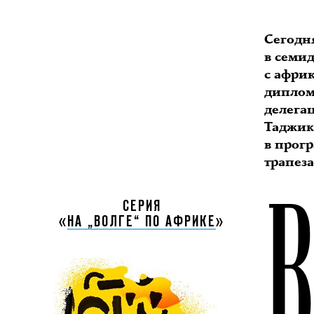
Сегодн
в семи
с афри
диплом
делегац
Таджик
в прог
трапез
СЕРИЯ
«
НА „ВОЛГЕ“ ПО АФРИКЕ
»