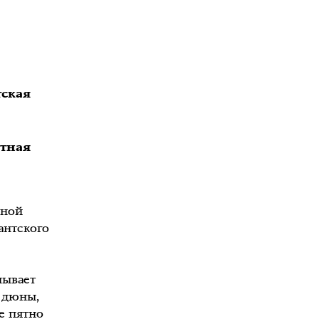
тская
стная
нной
антского
лывает
 дюны,
е пятно