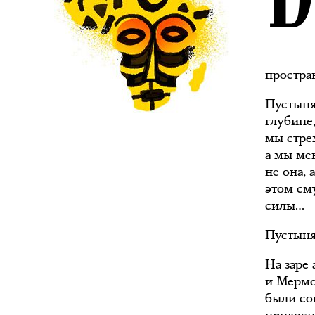
простра
Пустыня
глубине
мы стре
а мы ме
не она, 
этом сму
силы…
Пустыня 
На заре
и Мермо
были со