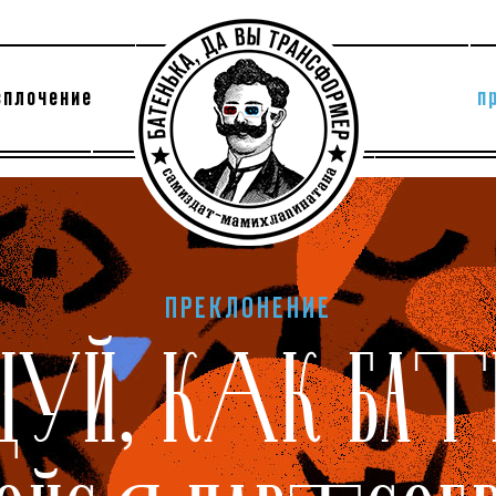
сплочение
п
утри секты
архив
ПРЕКЛОНЕНИЕ
ЦУЙ, КАК БАТ