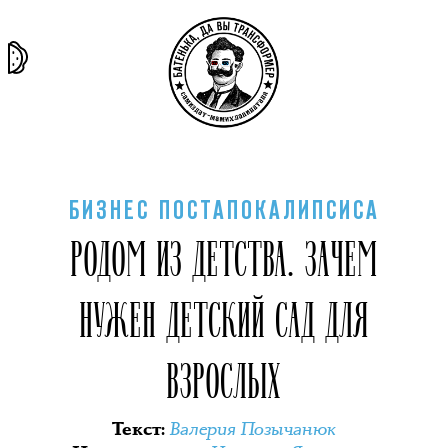
та самая
тёмная
внутри
архив
история
материя
секты
БИЗНЕС ПОСТАПОКАЛИПСИСА
РОДОМ ИЗ ДЕТСТВА. ЗАЧЕМ
НУЖЕН ДЕТСКИЙ САД ДЛЯ
ВЗРОСЛЫХ
Валерия Позычанюк
Текст
: