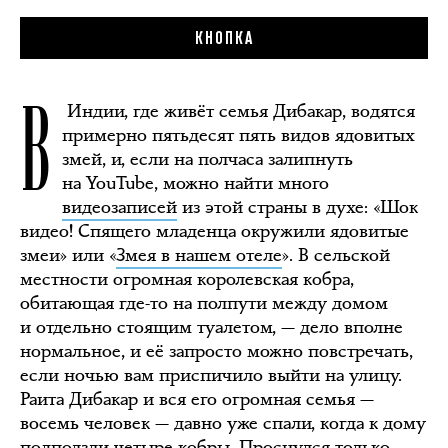
КНОПКА
В
Индии, где живёт семья Дибакар, водятся
примерно пятьдесят пять видов ядовитых
змей, и, если на полчаса залипнуть
на YouTube, можно найти много
видеозаписей
из этой страны в духе: «Шок
видео! Спящего младенца окружили ядовитые
змеи» или «
Змея в нашем отеле
». В сельской
местности огромная королевская кобра,
обитающая где-то на полпути между домом
и отдельно стоящим туалетом, — дело вполне
нормальное, и её запросто можно повстречать,
если ночью вам приспичило выйти на улицу.
Раита Дибакар и вся его огромная семья —
восемь человек — давно уже спали, когда к дому
подползли
четыре кобры. Проснулся только