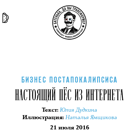
та самая
тёмная
внутри
архив
история
материя
секты
БИЗНЕС ПОСТАПОКАЛИПСИСА
НАСТОЯЩИЙ ПЁС ИЗ ИНТЕРНЕТА
Юлия Дудкина
Текст
:
Наталья Ямщикова
Иллюстрация
:
21 июля 2016