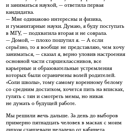
и заниматься наукой, — ответила первая
кандидатка.
— Мне одинаково интересны и физика,
и гуманитарные науки. Думаю, я буду поступать
в МГУ, — подхватила вторая и не соврала.
— Домой, — плохо пошутил я. — А если
серьёзно, то я вообще не представляю, чем хочу
заниматься, — сказал я, верно уловив настроения
основной части старшеклассников, все
карьерные и образовательные устремления
которых были ограничены волей родителей.
«Соли школы», тому самому коренному белому
со средним достатком, хочется пить на вписках,
гулять с тян и смотреть мемы, но никак
не думать о будущей работе.
Мы решили жечь дальше. За день до выборов
примерно пятнадцать человек в масках с моим
лицом станцевали недалеко от кабинета