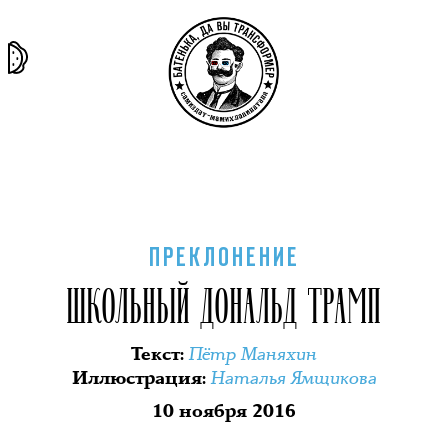
та самая
тёмная
внутри
архив
история
материя
секты
ПРЕКЛОНЕНИЕ
ШКОЛЬНЫЙ ДОНАЛЬД ТРАМП
Пётр Маняхин
Текст
:
Наталья Ямщикова
Иллюстрация
:
10 ноября 2016