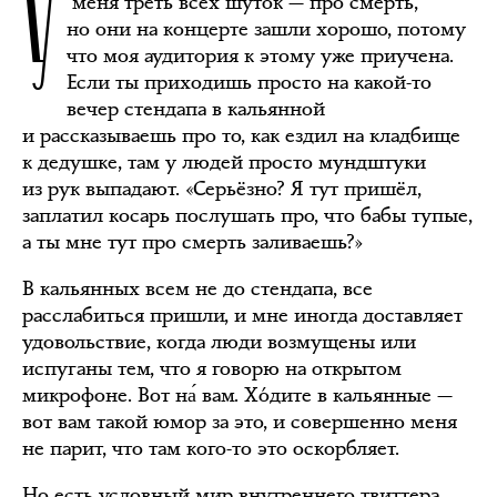
У
меня треть всех шуток — про смерть,
но они на концерте зашли хорошо, потому
что моя аудитория к этому уже приучена.
Если ты приходишь просто на какой-то
вечер стендапа в кальянной
и рассказываешь про то, как ездил на кладбище
к дедушке, там у людей просто мундштуки
из рук выпадают. «Серьёзно? Я тут пришёл,
заплатил косарь послушать про, что бабы тупые,
а ты мне тут про смерть заливаешь?»
В кальянных всем не до стендапа, все
расслабиться пришли, и мне иногда доставляет
удовольствие, когда люди возмущены или
испуганы тем, что я говорю на открытом
микрофоне. Вот на́ вам. Хóдите в кальянные —
вот вам такой юмор за это, и совершенно меня
не парит, что там кого-то это оскорбляет.
Но есть условный мир внутреннего твиттера,