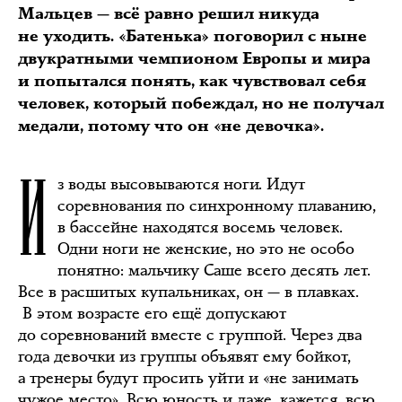
Мальцев — всё равно решил никуда
не уходить. «Батенька» поговорил с ныне
двукратными чемпионом Европы и мира
и попытался понять, как чувствовал себя
человек, который побеждал, но не получал
медали, потому что он «не девочка».
И
з воды высовываются ноги. Идут
соревнования по синхронному плаванию,
в бассейне находятся восемь человек.
Одни ноги не женские, но это не особо
понятно: мальчику Саше всего десять лет.
Все в расшитых купальниках, он — в плавках.
В этом возрасте его ещё допускают
до соревнований вместе с группой. Через два
года девочки из группы объявят ему бойкот,
а тренеры будут просить уйти и «не занимать
чужое место». Всю юность и даже, кажется, всю