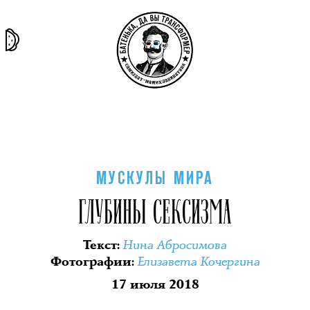
та самая
тёмная
внутри
архив
история
материя
секты
МУСКУЛЫ МИРА
ГЛУБИНЫ СЕКСИЗМА
Нина Абросимова
Текст
:
Елизавета Кочергина
Фотографии
:
17 июля 2018