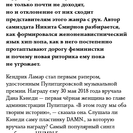
не только почти не доходят,
но и отклонение от них сходит
представителям этого жанра с рук. Автор
самиздата Никита Смирнов разбирается,
как формировался женоненавистнический
язык хип-хопа, как в него постепенно
протаптывают дорогу феминистки
и почему новая риторика ему пока
не угрожает.
Кендрик Ламар стал первым рэпером,
удостоенным Пулитцеровской музыкальной
премии. Награду ему 30 мая 2018 года вручала
Дана Кэнеди — первая чёрная женщина во главе
администрации Пулитцера. «В этом году мы оба
творим историю», — сказала она. Слушала ли
Кэнеди саму пластинку DAMN., за которую
вручала награду? Самый популярный сингл