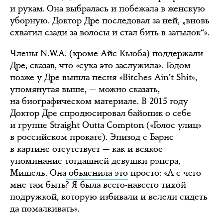
и рукам. Она выбралась и побежала в женскую
уборную. Доктор Дре последовал за ней, „вновь
схватил сзади за волосы и стал бить в затылок“».
Члены N.W.A. (кроме Айс Кьюба) поддержали
Дре, сказав, что «сука это заслужила». Годом
позже у Дре вышла песня «Bitches Ain’t Shit»,
упомянутая выше, — можно сказать,
на биографическом материале. В 2015 году
Доктор Дре спродюсировал байопик о себе
и группе Straight Outta Compton («Голос улиц»
в российском прокате). Эпизод с Барнс
в картине отсутствует — как и всякое
упоминание тогдашней девушки рэпера,
Мишель. Она
объяснила это
просто: «А с чего
мне там быть? Я была всего-навсего тихой
подружкой, которую избивали и велели сидеть
да помалкивать».