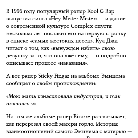
В 1996 году популярный рэпер Kool G Rap
выпустил сингл «Hey Mister Mister» — издание
о современной культуре Complex спустя
несколько лет поставит его на первую строчку
в списке «самых жестоких песен». Кул Джи
читает о том, как «вынужден избить» свою
девушку за то, что она лжёт ему, — и подробно
описывает процесс «наказания».
А вот рэпер Sticky Fingaz на альбоме Эминема
сообщает о своём происхождении:
«Мою мать изнасиловала индустрия, и так
появился я».
На том же альбоме рэпер Bizarre рассказывает,
как перерезал своей матери горло. История
взаимоотношений самого Эминема с матерью —