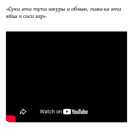
«Суки это тупо шкуры и обман, лижи-ка эти
яйца и соси хер».