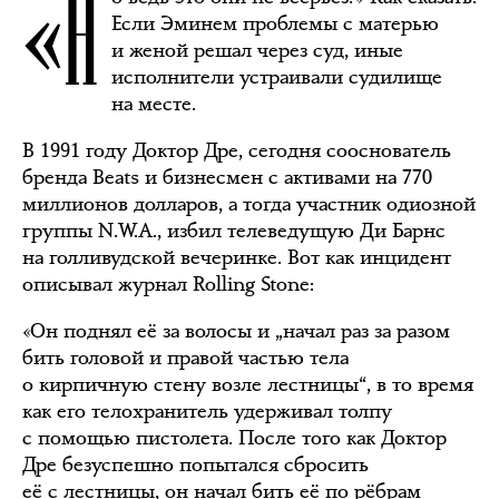
«Н
Если Эминем проблемы с матерью
и женой решал через суд, иные
исполнители устраивали судилище
на месте.
В 1991 году Доктор Дре, сегодня сооснователь
бренда Beats и бизнесмен с активами на 770
миллионов долларов, а тогда участник одиозной
группы N.W.A., избил телеведущую Ди Барнс
на голливудской вечеринке. Вот как инцидент
описывал журнал Rolling Stone:
«Он поднял её за волосы и „начал раз за разом
бить головой и правой частью тела
о кирпичную стену возле лестницы“, в то время
как его телохранитель удерживал толпу
с помощью пистолета. После того как Доктор
Дре безуспешно попытался сбросить
её с лестницы, он начал бить её по рёбрам