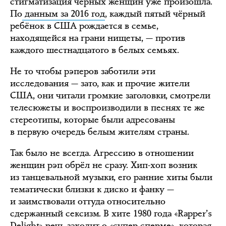
стигматизация чёрных женщин уже произошла.
По
данным за 2016 год
, каждый пятый чёрный
ребёнок в США рождается в семье,
находящейся на грани нищеты, — против
каждого шестнадцатого в белых семьях.
Не то чтобы рэперов заботили эти
исследования — зато, как и прочие жители
США, они читали громкие заголовки, смотрели
телесюжеты и воспроизводили в песнях те же
стереотипы, которые были адресованы
в первую очередь белым жителям страны.
Так было не всегда. Агрессию в отношении
женщин рэп обрёл не сразу. Хип-хоп возник
из танцевальной музыки, его ранние хиты были
тематически близки к диско и фанку —
и заимствовали оттуда относительно
сдержанный сексизм. В хите 1980 года «Rapper’s
Delight» речь заходит о «супер-сперме», которая