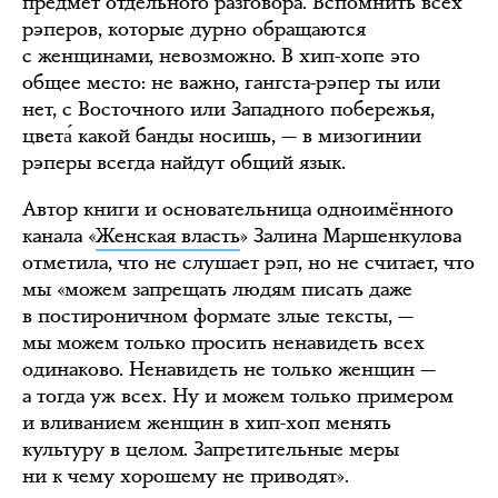
предмет отдельного разговора. Вспомнить всех
рэперов, которые дурно обращаются
с женщинами, невозможно. В хип-хопе это
общее место: не важно, гангста-рэпер ты или
нет, с Восточного или Западного побережья,
цвета́ какой банды носишь, — в мизогинии
рэперы всегда найдут общий язык.
Автор книги и основательница одноимённого
канала «
Женская власть
» Залина Маршенкулова
отметила, что не слушает рэп, но не считает, что
мы «можем запрещать людям писать даже
в постироничном формате злые тексты, —
мы можем только просить ненавидеть всех
одинаково. Ненавидеть не только женщин —
а тогда уж всех. Ну и можем только примером
и вливанием женщин в хип-хоп менять
культуру в целом. Запретительные меры
ни к чему хорошему не приводят».