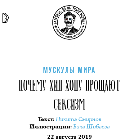
та самая
тёмная
внутри
архив
история
материя
секты
МУСКУЛЫ МИРА
ПОЧЕМУ ХИП-ХОПУ ПРОЩАЮТ
СЕКСИЗМ
Никита Смирнов
Текст
:
Вика Шибаева
Иллюстрации
:
22 августа 2019