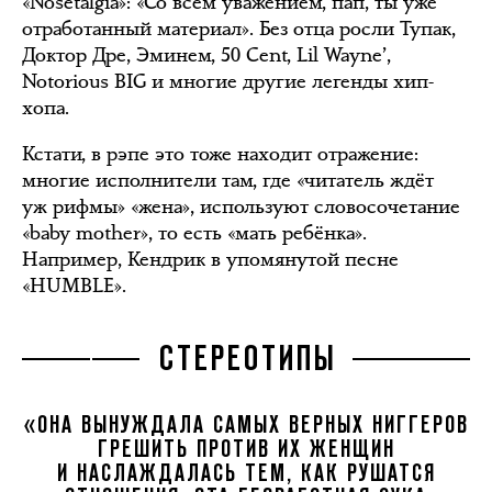
«Nosetalgia»: «Со всем уважением, пап, ты уже
отработанный материал». Без отца росли Тупак,
Доктор Дре, Эминем, 50 Cent, Lil Wayne’,
Notorious BIG и многие другие легенды хип-
хопа.
Кстати, в рэпе это тоже находит отражение:
многие исполнители там, где «читатель ждёт
уж рифмы» «жена», используют словосочетание
«baby mother», то есть «мать ребёнка».
Например, Кендрик в упомянутой песне
«HUMBLE».
СТЕРЕОТИПЫ
«ОНА ВЫНУЖДАЛА САМЫХ ВЕРНЫХ НИГГЕРОВ
ГРЕШИТЬ ПРОТИВ ИХ ЖЕНЩИН
И НАСЛАЖДАЛАСЬ ТЕМ, КАК РУШАТСЯ