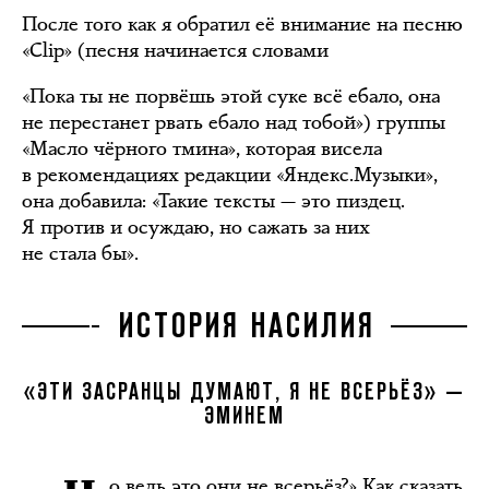
После того как я обратил её внимание на песню
«Clip» (песня начинается словами
«Пока ты не порвёшь этой суке всё ебало, она
не перестанет рвать ебало над тобой») группы
«Масло чёрного тмина», которая висела
в рекомендациях редакции «Яндекс.Музыки»,
она добавила: «Такие тексты — это пиздец.
Я против и осуждаю, но сажать за них
не стала бы».
ИСТОРИЯ НАСИЛИЯ
«ЭТИ ЗАСРАНЦЫ ДУМАЮТ, Я НЕ ВСЕРЬЁЗ» —
ЭМИНЕМ
о ведь это они не всерьёз?» Как сказать.