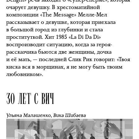
очарует девушку. В хрестоматийной
композиции «The Message» Мелле-Мел
рассказывает о девушке, которая приехала
в большой город из глубинки и стала
проституткой. Хит 1985 «La Di Da Di»
воспроизводит ситуацию, когда за героя-
рассказчика бьются две женщины, дочка
и её мать, — последней Слик Рик говорит: «Твоя
киска вся в морщинах, я не могу быть твоим
любовником».
30 ЛЕТ С ВИЧ
Ульяна Малашенко
,
Вика Шибаева