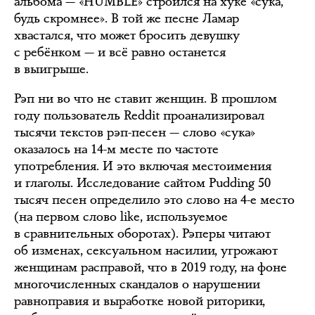
альбома — «HUMBLE» строился на хуке «сука,
будь скромнее». В той же песне Ламар
хвастался, что может бросить девушку
с ребёнком — и всё равно останется
в выигрыше.
Рэп ни во что не ставит женщин. В прошлом
году пользователь Reddit проанализировал
тысячи текстов рэп-песен — слово «сука»
оказалось на 14-м месте по частоте
употребления. И это включая местоимения
и глаголы. Исследование сайтом Pudding 50
тысяч песен определило это слово на 4-е место
(на первом слово like, используемое
в сравнительных оборотах). Рэперы читают
об изменах, сексуальном насилии, угрожают
женщинам расправой, что в 2019 году, на фоне
многочисленных скандалов о нарушении
равноправия и выработке новой риторики,