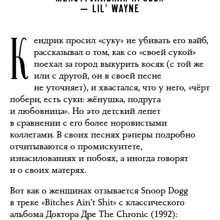
— LIL’ WAYNE
К
ендрик просил «суку» не убивать его вайб,
рассказывал о том, как со «своей сукой»
поехал за город выкурить косяк (с той же
или с другой, он в своей песне
не уточняет), и хвастался, что у него, «чёрт
побери, есть суки: жёнушка, подруга
и любовница». Но это детский лепет
в сравнении с его более норовистыми
коллегами. В своих песнях рэперы подробно
отчитываются о промискуитете,
изнасилованиях и побоях, а иногда говорят
и о своих матерях.
Вот как о женщинах отзывается Snoop Dogg
в треке «Bitches Ain’t Shit» с классического
альбома Доктора Дре The Chronic (1992):