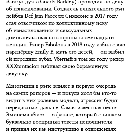
«Crazy» дуэта Gnarls Barkley) проходил по делу
об изнасиловании. Создатель влиятельного рэп-
лейбла Def Jam Расселл Симмонс в 2017 году
стал ответчиком по коллективному иску
об изнасилованиях и сексуальных
домогательствах со стороны восемнадцати
женщин. Рэпер Fabolous в 2018 году избил свою
партнёршу Emily B, мать его детей, — он выбил
ей передние зубы. Убитый в том же году рэпер
XXXtentacion избивал свою беременную
девушку.
Мизогиния в рэпе влияет в первую очередь
на самих рэперов — и покуда хотя бы кто-то
видит в них ролевые модели, агрессия будет
передаваться дальше. Самая известная песня
Эминема «Stan» — о фанате, который слишком
буквально воспринял тексты исполнителя
и принял их как инструкцию в отношениях